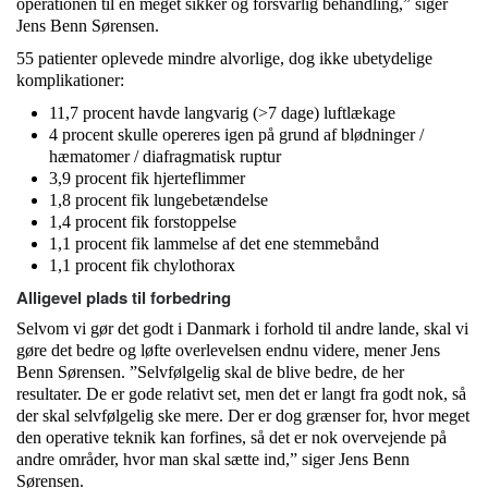
operationen til en meget sikker og forsvarlig behandling,” siger
Jens Benn Sørensen.
55 patienter oplevede mindre alvorlige, dog ikke ubetydelige
komplikationer:
11,7 procent havde langvarig (>7 dage) luftlækage
4 procent skulle opereres igen på grund af blødninger /
hæmatomer / diafragmatisk ruptur
3,9 procent fik hjerteflimmer
1,8 procent fik lungebetændelse
1,4 procent fik forstoppelse
1,1 procent fik lammelse af det ene stemmebånd
1,1 procent fik chylothorax
Alligevel plads til forbedring
Selvom vi gør det godt i Danmark i forhold til andre lande, skal vi
gøre det bedre og løfte overlevelsen endnu videre, mener Jens
Benn Sørensen. ”Selvfølgelig skal de blive bedre, de her
resultater. De er gode relativt set, men det er langt fra godt nok, så
der skal selvfølgelig ske mere. Der er dog grænser for, hvor meget
den operative teknik kan forfines, så det er nok overvejende på
andre områder, hvor man skal sætte ind,” siger Jens Benn
Sørensen.