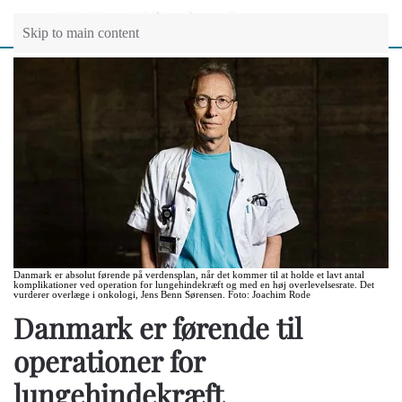
Skip to main content
Danmark er absolut førende på verdensplan, når det kommer til at holde et lavt antal
komplikationer ved operation for lungehindekræft og med en høj overlevelsesrate. Det
vurderer overlæge i onkologi, Jens Benn Sørensen. Foto: Joachim Rode
Danmark er førende til
operationer for
lungehindekræft