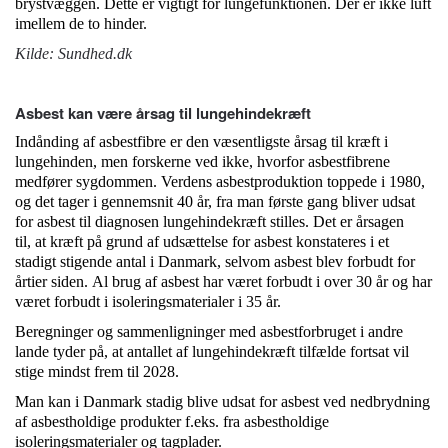
brystvæggen. Dette er vigtigt for lungefunktionen. Der er ikke luft
imellem de to hinder.
Kilde: Sundhed.dk
Asbest kan være årsag til lungehindekræft
Indånding af asbestfibre er den væsentligste årsag til kræft i
lungehinden, men forskerne ved ikke, hvorfor asbestfibrene
medfører sygdommen. Verdens asbestproduktion toppede i 1980,
og det tager i gennemsnit 40 år, fra man første gang bliver udsat
for
asbest
til diagnosen lungehindekræft stilles. Det er årsagen
til, at kræft på grund af udsættelse for
asbest
konstateres i et
stadigt stigende antal i Danmark, selvom
asbest
blev forbudt for
årtier siden. Al brug af
asbest har været forbudt i over 30 år og har
været forbudt i isoleringsmaterialer i 35 år.
Beregninger og sammenligninger med asbestforbruget i andre
lande tyder på, at antallet af lungehindekræft tilfælde fortsat vil
stige mindst frem til 2028.
Man kan i Danmark stadig blive udsat for
asbest
ved nedbrydning
af asbestholdige produkter f.eks. fra asbestholdige
isoleringsmaterialer og tagplader.