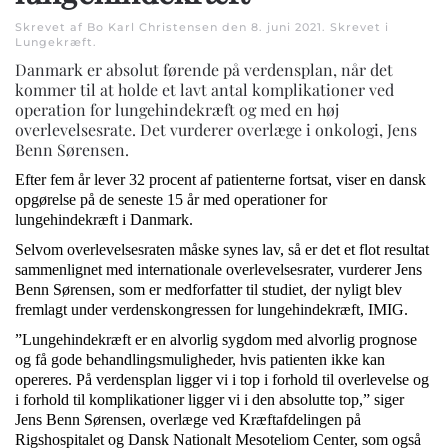
Skrevet af Bo Karl Christensen den
8. juni 2021
. Skrevet i
Lungekræft
.
Danmark er absolut førende på verdensplan, når det
kommer til at holde et lavt antal komplikationer ved
operation for lungehindekræft og med en høj
overlevelsesrate. Det vurderer overlæge i onkologi, Jens
Benn Sørensen.
Efter fem år lever 32 procent af patienterne fortsat, viser en dansk
opgørelse på de seneste 15 år med operationer for
lungehindekræft i Danmark.
Selvom overlevelsesraten måske synes lav, så er det et flot resultat
sammenlignet med internationale overlevelsesrater, vurderer Jens
Benn Sørensen, som er medforfatter til studiet, der nyligt blev
fremlagt under verdenskongressen for lungehindekræft, IMIG.
”Lungehindekræft er en alvorlig sygdom med alvorlig prognose
og få gode behandlingsmuligheder, hvis patienten ikke kan
opereres. På verdensplan ligger vi i top i forhold til overlevelse og
i forhold til komplikationer ligger vi i den absolutte top,” siger
Jens Benn Sørensen, overlæge ved Kræftafdelingen på
Rigshospitalet og Dansk Nationalt Mesoteliom Center, som også