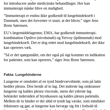
for introducere andre medicinske behandlinger. Her kan
immunterapi måske blive en mulighed.
”Immunterapi er endnu ikke godkendt til lungehindekræft i
Danmark, men det forventer vi snart, at det bliver,” siger Jens
Benn Sørensen.
EU’s lægemiddelagentur, EMA, har godkendt immunterapi-
kombination Opdivo (nivolumab) og Yervoy (ipilimumab) mod
lungehindekræft. Det er dog rettet mod lungehindekræft, der ikke
kan opereres væk.
”Så er det spørgsmålet, om der også på sigt kommer en indikation
for patienter, som kan opereres,” siger Jens Benn Sørensen.
Fakta: Lungehinderne
Lungerne er omsluttet af en tynd bindevævshinde, som på latin
hedder pleura. Den består af to lag. Det inderste lag omkranser
lungerne og kaldes pleura viscerale, mens det yderste lag
beklæder indersiden af brystkassen og kaldes pleura parietalis.
Mellem de to hinder er der altid et tyndt lag væske, som mindsker
friktionen og gør, at lungerne kan bevæge sig frit i forhold til