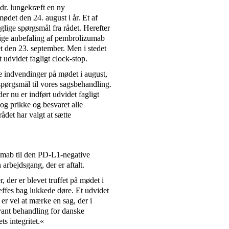
dr. lungekræft en ny
ødet den 24. august i år. Et af
lige spørgsmål fra rådet. Herefter
lige anbefaling af pembrolizumab
t den 23. september. Men i stedet
t udvidet fagligt clock-stop.
 indvendinger på mødet i august,
spørgsmål til vores sagsbehandling.
der nu er indført udvidet fagligt
 og prikke og besvaret alle
rådet har valgt at sætte
umab til den PD-L1-negative
 arbejdsgang, der er aftalt.
 der er blevet truffet på mødet i
ffes bag lukkede døre. Et udvidet
er vel at mærke en sag, der i
evant behandling for danske
s integritet.«