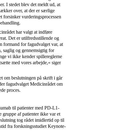
. I stedet blev det meldt ud, at
ækker over, at der er særlige
et forsinker vurderingsprocessen
 behandling.
cinrådet har valgt at indføre
rat. Det er utilfredsstillende og
om formand for fagudvalget var, at
n, saglig og gennemsigtig for
nge vi ikke kender spillereglerne
rtsætte med vores arbejde,« siger
 om beslutningen på skrift i går
beder fagudvalget Medicinrådet om
tede proces.
izumab til patienter med PD-L1-
 gruppe af patienter ikke var et
utning tog rådet imidlertid op til
tid fra forskningsstudiet Keynote-