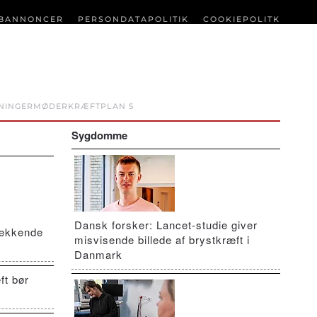
BANNONCER
PERSONDATAPOLITIK
COOKIEPOLITK
NINGER
MØDER
KRÆFTPLAN 5
Sygdomme
Dansk forsker: Lancet-studie giver
vækkende
misvisende billede af brystkræft i
Danmark
ft bør