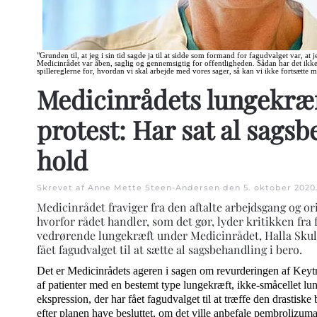
"Grunden til, at jeg i sin tid sagde ja til at sidde som formand for fagudvalget var, at j
Medicinrådet var åben, saglig og gennemsigtig for offentligheden. Sådan har det ikke
spillereglerne for, hvordan vi skal arbejde med vores sager, så kan vi ikke fortsætte m
Medicinrådets lungekræf
protest: Har sat al sags
hold
Skrevet af Anne Mette Steen-Andersen den
5. oktober 2020
Medicinrådet fraviger fra den aftalte arbejdsgang og or
hvorfor rådet handler, som det gør, lyder kritikken fra
vedrørende lungekræft under Medicinrådet, Halla Skula
fået fagudvalget til at sætte al sagsbehandling i bero.
Det er Medicinrådets ageren i sagen om revurderingen af Keyt
af patienter med en bestemt type lungekræft, ikke-småcellet
ekspression, der har fået fagudvalget til at træffe den drastiske
efter planen have besluttet, om det ville anbefale pembrolizum