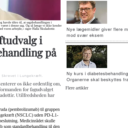
eg havde tiltro til, at sagsbehandlingen i
 været i denne sag. Og så længe vi ikke kender
Nye lægemidler giver flere m
ed vores arbejde,« siger Halla Skuladottir.
mod svær eksem
tudvalg i
behandling på
Ny kurs i diabetesbehandling
. Skrevet i
Lungekræft
.
Organerne skal beskyttes fra
ienterer os ikke ordentlig om,
Flere artikler
 formanden for fagudvalget
dottir. Utilfredsheden har
ruda (pembrolizumab) til gruppen
 lungekræft (NSCLC) uden PD-L1-
 beslutning. Medicinrådet skulle
ab som standardbehandling til den