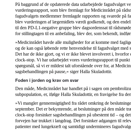
På baggrund af de opdaterede data udarbejdede fagudvalget ve
vurderingsrapport, som blev fremlagt for Medicinrådet på rådsm
fagudvalgets medlemmer fremlagde rapporten og svarede på fag
blev vurderingen af lægemidlets værdi godkendt, og den ende
til den PD-L1-negative gruppe blev dagsordenssat til rådsmøde
for stillingtagen til en anbefaling, blev der, som bekendt, indfør
»Medicinrådet havde alle muligheder for at komme med faglige
og de kan også løbende rette henvendelse til fagudvalget med 
Det har de ikke gjort, og vi er ikke blevet involveret i, hvorfor 
clock-stop. Vi har udarbejdet vores vurderingsrapport til punkt
spørgsmål, så vi er mildest talt uforstående over for, at Medicin
sagsbehandlingen på pause,« siger Halla Skuladottir.
Foden i jorden og krav om svar
Den måde, Medicinrådet har handlet på i sagen om pembroliz
subpopulation, er, ifølge Halla Skuladottir, en fravigelse fra den
»Vi mangler gennemsigtighed fra rådet omkring de beslutninger,
september. Det er bekymrende, at beslutninger på den måde træ
clock-stop forsinker sagsbehandlingen på ubestemt tid – og det 
forvejen har trukket i langdrag. Det forsinker adgangen til rel
patienter med lungekræft og samtidigt undermineres fagudvalget