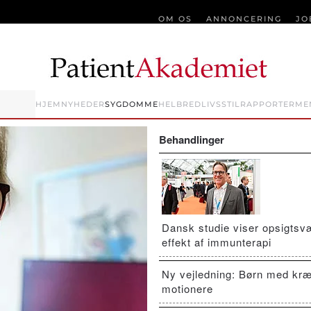
OM OS
ANNONCERING
JO
HJEM
NYHEDER
SYGDOMME
HELBRED
LIVSSTIL
RAPPORTER
ME
Behandlinger
Dansk studie viser opsigts
effekt af immunterapi
Ny vejledning: Børn med kræ
motionere