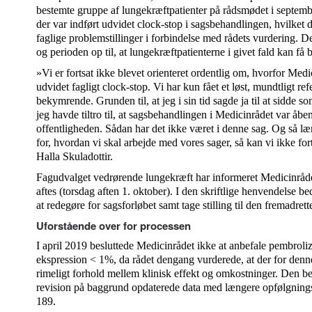
bestemte gruppe af lungekræftpatienter på rådsmødet i september
der var indført udvidet clock-stop i sagsbehandlingen, hvilket d
faglige problemstillinger i forbindelse med rådets vurdering. D
og perioden op til, at lungekræftpatienterne i givet fald kan få
»Vi er fortsat ikke blevet orienteret ordentlig om, hvorfor Medi
udvidet fagligt clock-stop. Vi har kun fået et løst, mundtligt refe
bekymrende. Grunden til, at jeg i sin tid sagde ja til at sidde s
jeg havde tiltro til, at sagsbehandlingen i Medicinrådet var åbe
offentligheden. Sådan har det ikke været i denne sag. Og så læ
for, hvordan vi skal arbejde med vores sager, så kan vi ikke fo
Halla Skuladottir.
Fagudvalget vedrørende lungekræft har informeret Medicinrådet
aftes (torsdag aften 1. oktober). I den skriftlige henvendelse 
at redegøre for sagsforløbet samt tage stilling til den fremadret
Uforstående over for processen
I april 2019 besluttede Medicinrådet ikke at anbefale pembrol
ekspression < 1%, da rådet dengang vurderede, at der for denne
rimeligt forhold mellem klinisk effekt og omkostninger. Den besl
revision på baggrund opdaterede data med længere opfølgnings
189.