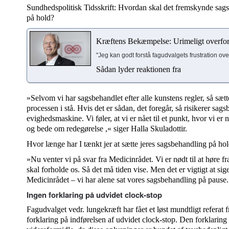
Sundhedspolitisk Tidsskrift: Hvordan skal det fremskynde sagsb
på hold?
Kræftens Bekæmpelse: Urimeligt overfor
"Jeg kan godt forstå fagudvalgets frustration o
Sådan lyder reaktionen fra
»Selvom vi har sagsbehandlet efter alle kunstens regler, så sætt
processen i stå. Hvis det er sådan, det foregår, så risikerer sag
evighedsmaskine. Vi føler, at vi er nået til et punkt, hvor vi er n
og bede om redegørelse ,« siger Halla Skuladottir.
Hvor længe har I tænkt jer at sætte jeres sagsbehandling på ho
»Nu venter vi på svar fra Medicinrådet. Vi er nødt til at høre f
skal forholde os. Så det må tiden vise. Men det er vigtigt at sige
Medicinrådet – vi har alene sat vores sagsbehandling på pause
Ingen forklaring på udvidet clock-stop
Fagudvalget vedr. lungekræft har fået et løst mundtligt referat
forklaring på indførelsen af udvidet clock-stop. Den forklaring