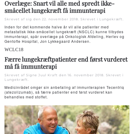
Overlæge: Snart vil alle med spredt ikke-
småcellet lungekræft få immunterapi
Skrevet af sig den
22. november 2018
. Skrevet i
Lungekræft
.
Inden for det kommende halve år vil alle patienter med
metastatisk ikke-småcellet lungekræft (NSCLC) kunne tilbydes
immunterapi, spår overlæge på Onkologisk Afdeling, Herlev og
Gentofte Hospital, Jon Lykkegaard Andersen.
WCLC18
Færre lungekræftpatienter end først vurderet
må få immunterapi
Skrevet af Signe Juul Kraft den
16. november 2018
. Skrevet i
Lungekræft
.
Medicinrådet omgør sin anbefaling af immunterapien Tecentriq
(atezolizumab), så færre patienter end først vurderet kan
behandles med stoffet.