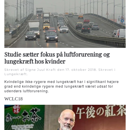
Studie sætter fokus på luftforurening og
lungekræft hos kvinder
Skrevet af Signe Juul Kraft den
17. oktober 2018
. Skrevet i
Lungekræft
.
Kvindelige ikke-rygere med lungekræft har i signifikant højere
grad end kvindelige rygere med lungekræft været udsat for
udendørs luftforurening.
WCLC18