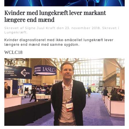
Kvinder med lungekræft lever markant
længere end mænd
Skrevet af Signe Juul Kraft den
23. november 2018
. Skrevet i
Lungekræft
.
Kvinder diagnosticeret med ikke-småcellet lungekræft lever
længere end mænd med samme sygdom.
WCLC18