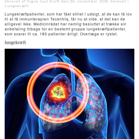
Skrevet af Signe Juul Kraft den
30. november 2018
. Skrevet i
Lungekræft
.
Lungekræftpatienter, som har fået stillet i udsigt, at de kan få lov
til at få immunterapien Tecentriq, får nu at vide, at det kan de
alligevel ikke. Medicinrådet har nemlig besluttet at trække sin
anbefaling tilbage for en bestemt gruppe lungekræftpatienter,
som svarer til ca. 180 patienter årligt. Overlæge er rystet.
lungekræft