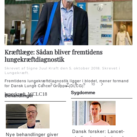
Kræftlæge: Sådan bliver fremtidens
lungekræftdiagnostik
Skrevet af Signe Juul Kraft den
5. oktober 2018
. Skrevet i
Lungekræft
.
Fremtidens lungekræftdiagnostik ligger i blodet, mener formand
4
5
6
7
8
9
10
for Dansk Lunge Cancer Gruppe (DLCG).
Sygdomme
lungekræft
,
WCLC18
Behandlinger
Dansk forsker: Lancet-
Nye behandlinger giver