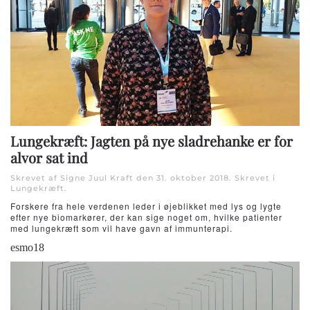
Lungekræft: Jagten på nye sladrehanke er for
alvor sat ind
Skrevet af Signe Juul Kraft den
31. oktober 2018
. Skrevet i
Lungekræft
.
Forskere fra hele verdenen leder i øjeblikket med lys og lygte
efter nye biomarkører, der kan sige noget om, hvilke patienter
med lungekræft som vil have gavn af immunterapi.
esmo18