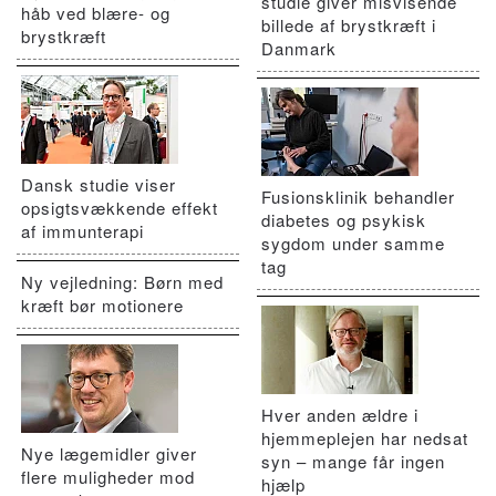
studie giver misvisende
håb ved blære- og
billede af brystkræft i
brystkræft
Danmark
Dansk studie viser
Fusionsklinik behandler
opsigtsvækkende effekt
diabetes og psykisk
af immunterapi
sygdom under samme
tag
Ny vejledning: Børn med
kræft bør motionere
Hver anden ældre i
hjemmeplejen har nedsat
Nye lægemidler giver
syn – mange får ingen
flere muligheder mod
hjælp