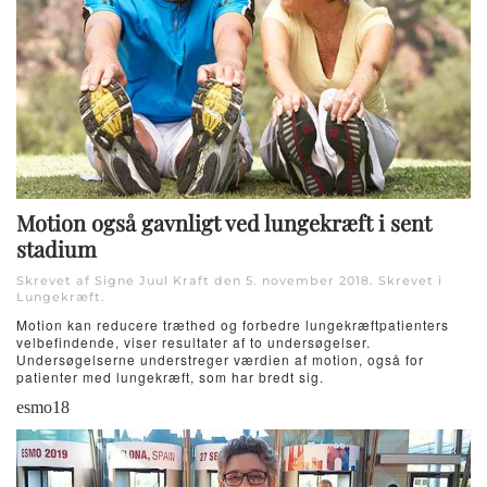
Motion også gavnligt ved lungekræft i sent
stadium
Skrevet af Signe Juul Kraft den
5. november 2018
. Skrevet i
Lungekræft
.
Motion kan reducere træthed og forbedre lungekræftpatienters
velbefindende, viser resultater af to undersøgelser.
Undersøgelserne understreger værdien af ​​motion, også for
patienter med lungekræft, som har bredt sig.
esmo18