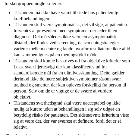
forskergruppen nogle kriterier:
Tilstanden må ikke have været til stede hos patienten før
kræftbehandlingen.
Tilstanden skal være symptomatisk, det vil sige, at patienten
forventes at præsentere med symptomer der leder til en
diagnose. Det må således ikke være en asymptomatisk
tilstand, der findes ved screening, da screeningstrategier
varierer mellem centre og lande hvorfor resultaterne ikke altid
kan sammenlignes på en meningsfyldt måde.
Tilstanden skal kunne beskrives ud fra objektive kriterier som
f.eks. svær hjertesvigt der kan klassificeres ud fra
standardiserede mål fra en ultralydsskanning. Dette gælder
derimod ikke de mere subjektive symptomer såsom svær
træthed og smerter, der kan opleves forskelligt fra person til
person. Selv om de er vigtige er de svære at vurdere
objektivt.
Tilstandens sværhedsgrad skal være uacceptabel og ikke
mulig at kurere uden at behandlingen i sig selv udgør en
betydelig riisko for patienten. Det sidstnævnte kriterium viste
sig at være det, der var sværest at definere, fordi det er så
relativt.