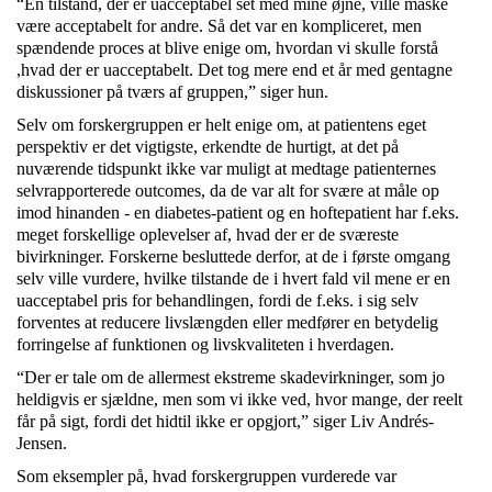
“En tilstand, der er uacceptabel set med mine øjne, ville måske
være acceptabelt for andre. Så det var en kompliceret, men
spændende proces at blive enige om, hvordan vi skulle forstå
,hvad der er uacceptabelt. Det tog mere end et år med gentagne
diskussioner på tværs af gruppen,” siger hun.
Selv om forskergruppen er helt enige om, at patientens eget
perspektiv er det vigtigste, erkendte de hurtigt, at det på
nuværende tidspunkt ikke var muligt at medtage patienternes
selvrapporterede outcomes, da de var alt for svære at måle op
imod hinanden - en diabetes-patient og en hoftepatient har f.eks.
meget forskellige oplevelser af, hvad der er de sværeste
bivirkninger. Forskerne besluttede derfor, at de i første omgang
selv ville vurdere, hvilke tilstande de i hvert fald vil mene er en
uacceptabel pris for behandlingen, fordi de f.eks. i sig selv
forventes at reducere livslængden eller medfører en betydelig
forringelse af funktionen og livskvaliteten i hverdagen.
“Der er tale om de allermest ekstreme skadevirkninger, som jo
heldigvis er sjældne, men som vi ikke ved, hvor mange, der reelt
får på sigt, fordi det hidtil ikke er opgjort,” siger Liv Andrés-
Jensen.
Som eksempler på, hvad forskergruppen vurderede var