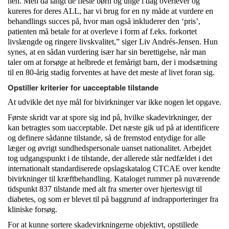
hen. Men da langt de fleste børn og unge i dag overlever og
kureres for deres ALL, har vi brug for en ny måde at vurdere en
behandlings succes på, hvor man også inkluderer den ‘pris’,
patienten må betale for at overleve i form af f.eks. forkortet
livslængde og ringere livskvalitet,” siger Liv Andrés-Jensen. Hun
synes, at en sådan vurdering især har sin berettigelse, når man
taler om at forsøge at helbrede et femårigt barn, der i modsætning
til en 80-årig stadig forventes at have det meste af livet foran sig.
Opstiller kriterier for uacceptable tilstande
At udvikle det nye mål for bivirkninger var ikke nogen let opgave.
Første skridt var at spore sig ind på, hvilke skadevirkninger, der
kan betragtes som uacceptable. Det næste gik ud på at identificere
og definere sådanne tilstande, så de fremstod entydige for alle
læger og øvrigt sundhedspersonale uanset nationalitet. Arbejdet
tog udgangspunkt i de tilstande, der allerede står nedfældet i det
internationalt standardiserede opslagskatalog CTCAE over kendte
bivirkninger til kræftbehandling. Kataloget rummer på nuværende
tidspunkt 837 tilstande med alt fra smerter over hjertesvigt til
diabetes, og som er blevet til på baggrund af indrapporteringer fra
kliniske forsøg.
For at kunne sortere skadevirkningerne objektivt, opstillede