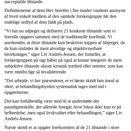
uacceptable tilstande.
Definitionerne af dem blev herefter i fire runder vurderet anonymt
af hvert enkelt medlem af den samlede forskergruppe før den
endelige ordlyd af dem faldt på plads.
“Vi har nu udpeget og defineret 21 konkrete tilstande som vi
foreslår opgøres sammen med de traditionelle kræftmål. Vi
anerkender, at disse tilstande kun beskriver toppen af isbjerget, da
de kun omfatter de mest alvorlige og objektiviserbare
bivirkninger,” siger Liv Andrés-Jensen, der fortæller, at
forskergruppen på sigt håber på også at kunne integrere de mere
subjektive tilstande såsom kronisk træthed eller smerter, som kan
være mindst lige så invaliderende.
“Det arbejde, vi her præsenterer, er et første skridt hen imod at
sikre, at behandlingsbyrden systematisk tages med ind i
opgørelserne.
Det kan forhåbentlig være med til at understøtte det
paradigmeskifte, der allerede foregår, hvor fokus ikke kun er på
helbredelse, men også livskvalitet efter behandlingen,” siger Liv
Andrés-Jensen.
Næste skridt er at opgøre forekomsten af de 21 tilstande i store