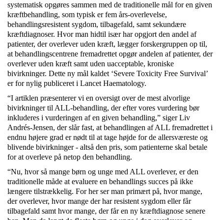
systematisk opgøres sammen med de traditionelle mål for en given
kræftbehandling, som typisk er fem års-overlevelse,
behandlingsresistent sygdom, tilbagefald, samt sekundære
kræftdiagnoser. Hvor man hidtil især har opgjort den andel af
patienter, der overlever uden kræft, lægger forskergruppen op til,
at behandlingscentrene fremadrettet opgør andelen af patienter, der
overlever uden kræft samt uden uacceptable, kroniske
bivirkninger. Dette ny mål kaldet ‘Severe Toxicity Free Survival’
er for nylig publiceret i Lancet Haematology.
“I artiklen præsenterer vi en oversigt over de mest alvorlige
bivirkninger til ALL-behandling, der efter vores vurdering bør
inkluderes i vurderingen af en given behandling,” siger Liv
Andrés-Jensen, der slår fast, at behandlingen af ALL fremadrettet i
endnu højere grad er nødt til at tage højde for de allersværeste og
blivende bivirkninger - altså den pris, som patienterne skal betale
for at overleve på netop den behandling.
“Nu, hvor så mange børn og unge med ALL overlever, er den
traditionelle måde at evaluere en behandlings succes på ikke
længere tilstrækkelig. For her ser man primært på, hvor mange,
der overlever, hvor mange der har resistent sygdom eller får
tilbagefald samt hvor mange, der får en ny kræftdiagnose senere