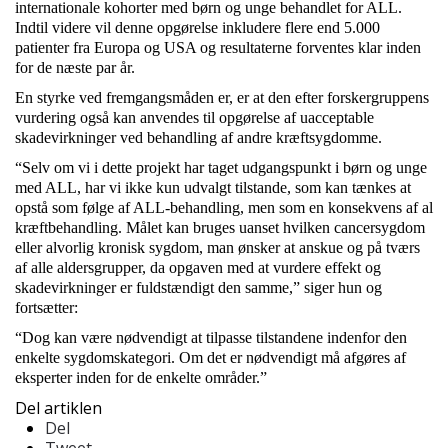
internationale kohorter med børn og unge behandlet for ALL.
Indtil videre vil denne opgørelse inkludere flere end 5.000
patienter fra Europa og USA og resultaterne forventes klar inden
for de næste par år.
En styrke ved fremgangsmåden er, er at den efter forskergruppens
vurdering også kan anvendes til opgørelse af uacceptable
skadevirkninger ved behandling af andre kræftsygdomme.
“Selv om vi i dette projekt har taget udgangspunkt i børn og unge
med ALL, har vi ikke kun udvalgt tilstande, som kan tænkes at
opstå som følge af ALL-behandling, men som en konsekvens af al
kræftbehandling. Målet kan bruges uanset hvilken cancersygdom
eller alvorlig kronisk sygdom, man ønsker at anskue og på tværs
af alle aldersgrupper, da opgaven med at vurdere effekt og
skadevirkninger er fuldstændigt den samme,” siger hun og
fortsætter:
“Dog kan være nødvendigt at tilpasse tilstandene indenfor den
enkelte sygdomskategori. Om det er nødvendigt må afgøres af
eksperter inden for de enkelte områder.”
Del artiklen
Del