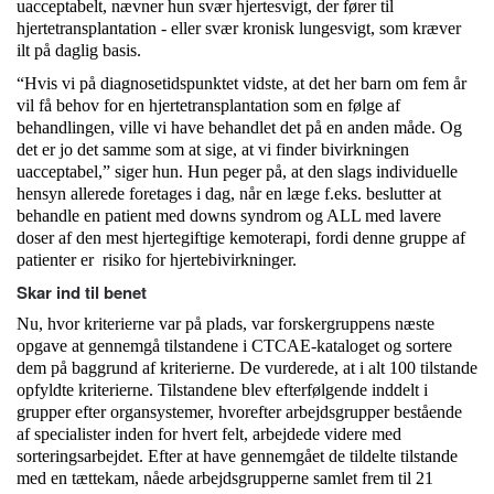
uacceptabelt, nævner hun svær hjertesvigt, der fører til
hjertetransplantation - eller svær kronisk lungesvigt, som kræver
ilt på daglig basis.
“Hvis vi på diagnosetidspunktet vidste, at det her barn om fem år
vil få behov for en hjertetransplantation som en følge af
behandlingen, ville vi have behandlet det på en anden måde. Og
det er jo det samme som at sige, at vi finder bivirkningen
uacceptabel,” siger hun. Hun peger på, at den slags individuelle
hensyn allerede foretages i dag, når en læge f.eks. beslutter at
behandle en patient med downs syndrom og ALL med lavere
doser af den mest hjertegiftige kemoterapi, fordi denne gruppe af
patienter er risiko for hjertebivirkninger.
Skar ind til benet
Nu, hvor kriterierne var på plads, var forskergruppens næste
opgave at gennemgå tilstandene i CTCAE-kataloget og sortere
dem på baggrund af kriterierne. De vurderede, at i alt 100 tilstande
opfyldte kriterierne. Tilstandene blev efterfølgende inddelt i
grupper efter organsystemer, hvorefter arbejdsgrupper bestående
af specialister inden for hvert felt, arbejdede videre med
sorteringsarbejdet. Efter at have gennemgået de tildelte tilstande
med en tættekam, nåede arbejdsgrupperne samlet frem til 21