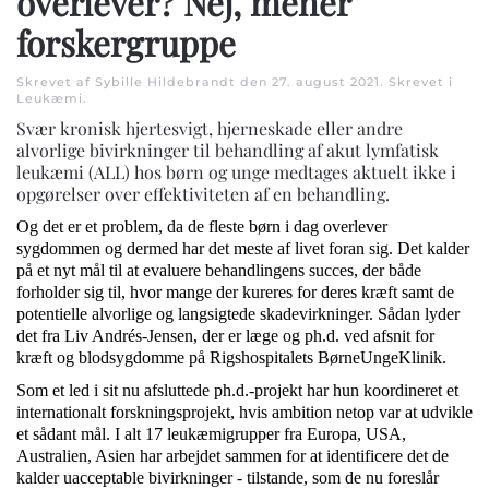
overlever? Nej, mener
forskergruppe
Skrevet af Sybille Hildebrandt den
27. august 2021
. Skrevet i
Leukæmi
.
Svær kronisk hjertesvigt, hjerneskade eller andre
alvorlige bivirkninger til behandling af akut lymfatisk
leukæmi (ALL) hos børn og unge medtages aktuelt ikke i
opgørelser over effektiviteten af en behandling.
Og det er et problem, da de fleste børn i dag overlever
sygdommen og dermed har det meste af livet foran sig. Det kalder
på et nyt mål til at evaluere behandlingens succes, der både
forholder sig til, hvor mange der kureres for deres kræft samt de
potentielle alvorlige og langsigtede skadevirkninger. Sådan lyder
det fra Liv Andrés-Jensen, der er læge og ph.d. ved afsnit for
kræft og blodsygdomme på Rigshospitalets BørneUngeKlinik.
Som et led i sit nu afsluttede ph.d.-projekt har hun koordineret et
internationalt forskningsprojekt, hvis ambition netop var at udvikle
et sådant mål. I alt 17 leukæmigrupper fra Europa, USA,
Australien, Asien har arbejdet sammen for at identificere det de
kalder uacceptable bivirkninger - tilstande, som de nu foreslår