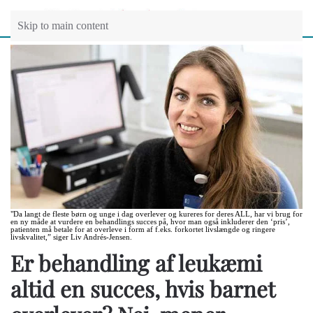
Skip to main content
"Da langt de fleste børn og unge i dag overlever og kureres for deres ALL, har vi brug for
en ny måde at vurdere en behandlings succes på, hvor man også inkluderer den ‘pris’,
patienten må betale for at overleve i form af f.eks. forkortet livslængde og ringere
livskvalitet,” siger Liv Andrés-Jensen.
Er behandling af leukæmi
altid en succes, hvis barnet