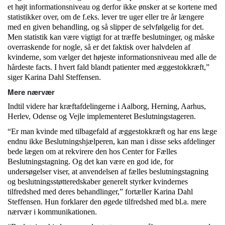
et højt informationsniveau og derfor ikke ønsker at se kortene med
statistikker over, om de f.eks. lever tre uger eller tre år længere
med en given behandling, og så slipper de selvfølgelig for det.
Men statistik kan være vigtigt for at træffe beslutninger, og måske
overraskende for nogle, så er det faktisk over halvdelen af
kvinderne, som vælger det højeste informationsniveau med alle de
hårdeste facts. I hvert fald blandt patienter med æggestokkræft,”
siger Karina Dahl Steffensen.
Mere nærvær
Indtil videre har kræftafdelingerne i Aalborg, Herning, Aarhus,
Herlev, Odense og Vejle implementeret Beslutningstageren.
“Er man kvinde med tilbagefald af æggestokkræft og har ens læge
endnu ikke Beslutningshjælperen, kan man i disse seks afdelinger
bede lægen om at rekvirere den hos Center for Fælles
Beslutningstagning. Og det kan være en god ide, for
undersøgelser viser, at anvendelsen af fælles beslutningstagning
og beslutningsstøtteredskaber generelt styrker kvindernes
tilfredshed med deres behandlinger,” fortæller Karina Dahl
Steffensen. Hun forklarer den øgede tilfredshed med bl.a. mere
nærvær i kommunikationen.