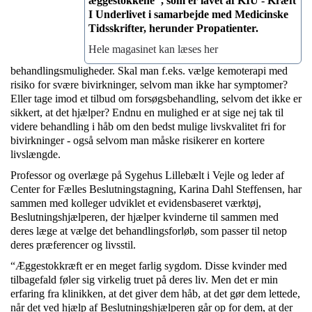
æggestokkene", som er lavet af KIU - Kræft
I Underlivet i samarbejde med Medicinske
Tidsskrifter, herunder Propatienter.
Hele magasinet kan læses her
behandlingsmuligheder. Skal man f.eks. vælge kemoterapi med
risiko for svære bivirkninger, selvom man ikke har symptomer?
Eller tage imod et tilbud om forsøgsbehandling, selvom det ikke er
sikkert, at det hjælper? Endnu en mulighed er at sige nej tak til
videre behandling i håb om den bedst mulige livskvalitet fri for
bivirkninger - også selvom man måske risikerer en kortere
livslængde.
Professor og overlæge på Sygehus Lillebælt i Vejle og leder af
Center for Fælles Beslutningstagning, Karina Dahl Steffensen, har
sammen med kolleger udviklet et evidensbaseret værktøj,
Beslutningshjælperen, der hjælper kvinderne til sammen med
deres læge at vælge det behandlingsforløb, som passer til netop
deres præferencer og livsstil.
“Æggestokkræft er en meget farlig sygdom. Disse kvinder med
tilbagefald føler sig virkelig truet på deres liv. Men det er min
erfaring fra klinikken, at det giver dem håb, at det gør dem lettede,
når det ved hjælp af Beslutningshjælperen går op for dem, at der