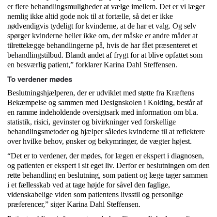
er flere behandlingsmuligheder at vælge imellem. Det er vi læger
nemlig ikke altid gode nok til at fortælle, så det er ikke
nødvendigvis tydeligt for kvinderne, at de har et valg. Og selv
spørger kvinderne heller ikke om, der måske er andre måder at
tilrettelægge behandlingerne på, hvis de har fået præsenteret et
behandlingstilbud. Blandt andet af frygt for at blive opfattet som
en besværlig patient,” forklarer Karina Dahl Steffensen.
To verdener mødes
Beslutningshjælperen, der er udviklet med støtte fra Kræftens
Bekæmpelse og sammen med Designskolen i Kolding, består af
en ramme indeholdende oversigtsark med information om bl.a.
statistik, risici, gevinster og bivirkninger ved forskellige
behandlingsmetoder og hjælper således kvinderne til at reflektere
over hvilke behov, ønsker og bekymringer, de vægter højest.
“Det er to verdener, der mødes, for lægen er ekspert i diagnosen,
og patienten er ekspert i sit eget liv. Derfor er beslutningen om den
rette behandling en beslutning, som patient og læge tager sammen
i et fællesskab ved at tage højde for såvel den faglige,
videnskabelige viden som patientens livsstil og personlige
præferencer,” siger Karina Dahl Steffensen.