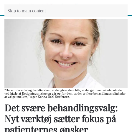
Skip to main content
"Det er min erfaring fra klinikken, at det giver dem håb, at det gør dem lettede, når det
ved hjælp af Beslutningshjælperen går op for dem, at der er flere behandlingsmuligheder
at vælge imellem," siger Karina Dahl Steffensen.
Det svære behandlingsvalg:
Nyt værktøj sætter fokus på
patienternes ønsker