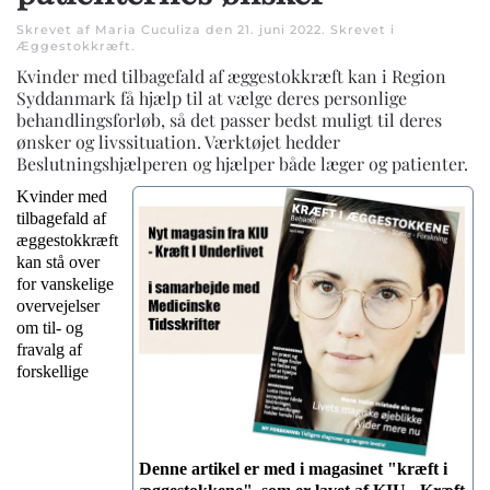
Skrevet af Maria Cuculiza den
21. juni 2022
. Skrevet i
Æggestokkræft
.
Kvinder med tilbagefald af æggestokkræft kan i Region
Syddanmark få hjælp til at vælge deres personlige
behandlingsforløb, så det passer bedst muligt til deres
ønsker og livssituation. Værktøjet hedder
Beslutningshjælperen og hjælper både læger og patienter.
Kvinder med
tilbagefald af
æggestokkræft
kan stå over
for vanskelige
overvejelser
om til- og
fravalg af
forskellige
Denne artikel er med i magasinet "kræft i