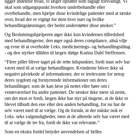
ligger indenfor hvad, vi læger opfatter som fagligt forsvarligt. Vi
skal som udgangspunkt hverken underbehandle eller
overbehandle, men hjælpe disse kvindelige patienter med at tænke
over, hvad der er vigtigt for dem hver især og hvilke
behandlingsløsninger, der bedst understøtter disse ønsker.”
Og Beslutningshjælperen øger ikke kun kvindernes tilfredshed
med behandlingerne, den øger også deres compliance, altså vilje
og evne til at overholde f.eks. medicinerings- og behandlingstiltag
- og den styrker tilliden til lægen ifølge Karina Dahl Steffensen.
“Flere piller bliver taget på de rette tidspunkter, fordi man selv har
været med til at vælge behandlingen. Kvinderne bliver ikke så
negativt påvirkede af informationer, der er irrelevante for netop
deres sygdom og forstyrrende informationer om deres
behandlinger, som de kan læse på nettet eller høre om i
venteværelset fra andre patienter. De tænker ikke mere så nemt,
om det mon er fordi, lægen ikke har styr på tingene, at de ikke er
blevet tilbudt den ene eller den anden behandling, for nu har de
selv været med til at vælge. Og de forstår, at der måske nok er
f.eks. seks valgmuligheder, men at de allerede selv har været med
til at vælge de tre fra, fordi de ikke var relevante.”
Som en ekstra fordel betyder anvendelsen af fælles