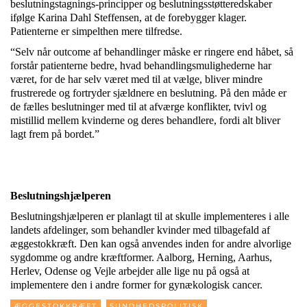
beslutningstagnings-principper og beslutningsstøtteredskaber
ifølge Karina Dahl Steffensen, at de forebygger klager.
Patienterne er simpelthen mere tilfredse.
“Selv når outcome af behandlinger måske er ringere end håbet, så
forstår patienterne bedre, hvad behandlingsmulighederne har
været, for de har selv været med til at vælge, bliver mindre
frustrerede og fortryder sjældnere en beslutning. På den måde er
de fælles beslutninger med til at afværge konflikter, tvivl og
mistillid mellem kvinderne og deres behandlere, fordi alt bliver
lagt frem på bordet.”
Beslutningshjælperen
Beslutningshjælperen er planlagt til at skulle implementeres i alle
landets afdelinger, som behandler kvinder med tilbagefald af
æggestokkræft. Den kan også anvendes inden for andre alvorlige
sygdomme og andre kræftformer. Aalborg, Herning, Aarhus,
Herlev, Odense og Vejle arbejder alle lige nu på også at
implementere den i andre former for gynækologisk cancer.
,
ÆGGESTOKKRÆFT
SUNDHEDSPOLITISK