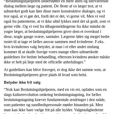
“Beslutningshjælperen understøtter en mere åben og nærværende
dialog mellem læge og patient. De fleste af os læger tror, at vi
udmærket godt kan føre disse mere konstruktive dialoger, og vi
tror også, at vi gør det, fordi det er det, vi gerne vil. Men vi ved
også fra patienterne, at vi ikke altid lykkes med det så godt, som vi
gerne ville. Og vi ved fra tilbagemeldingerne fra ikke mindst de
yngre læger, at beslutningshjælperen giver dem et overskud i
disse, nogle gange svære, samtaler. Lægerne føler sig meget bedre
rustet til at tage et fælles ansvar sammen med kvinderne. F.eks.
hvis kvindernes valg betyder, at man i et eller andet omfang
kommer til at skulle fravige vores mange ellers udmærkede
guidelines for bedste behandling, eftersom kvindens ønsker måske
ikke er helt på linje med de officielle anbefalinger.”
At guidelines kan blive fraveget, er dog ikke det samme som, at
Beslutningshjælperen giver plads til hvad som helst.
Betyder ikke frit valg
“Nok kan Beslutningshjælperen, med en vis ret, opfattes som en
slags kulturrevolution omkring beslutningstagning, for fælles
beslutningstagning kræver fundamentale ændringer i den måde,
som patienter og sundhedspersonale møder hinanden på. Men
man kan ikke bare vælge frit på alle hylder. Valgmulighederne