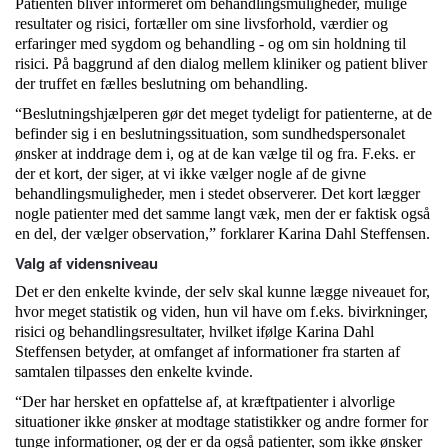
Patienten bliver informeret om behandlingsmuligheder, mulige
resultater og risici, fortæller om sine livsforhold, værdier og
erfaringer med sygdom og behandling - og om sin holdning til
risici. På baggrund af den dialog mellem kliniker og patient bliver
der truffet en fælles beslutning om behandling.
“Beslutningshjælperen gør det meget tydeligt for patienterne, at de
befinder sig i en beslutningssituation, som sundhedspersonalet
ønsker at inddrage dem i, og at de kan vælge til og fra. F.eks. er
der et kort, der siger, at vi ikke vælger nogle af de givne
behandlingsmuligheder, men i stedet observerer. Det kort lægger
nogle patienter med det samme langt væk, men der er faktisk også
en del, der vælger observation,” forklarer Karina Dahl Steffensen.
Valg af vidensniveau
Det er den enkelte kvinde, der selv skal kunne lægge niveauet for,
hvor meget statistik og viden, hun vil have om f.eks. bivirkninger,
risici og behandlingsresultater, hvilket ifølge Karina Dahl
Steffensen betyder, at omfanget af informationer fra starten af
samtalen tilpasses den enkelte kvinde.
“Der har hersket en opfattelse af, at kræftpatienter i alvorlige
situationer ikke ønsker at modtage statistikker og andre former for
tunge informationer, og der er da også patienter, som ikke ønsker