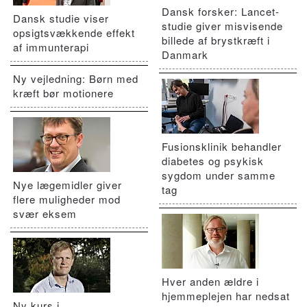
Dansk forsker: Lancet-
Dansk studie viser
studie giver misvisende
opsigtsvækkende effekt
billede af brystkræft i
af immunterapi
Danmark
Ny vejledning: Børn med
kræft bør motionere
Fusionsklinik behandler
diabetes og psykisk
sygdom under samme
Nye lægemidler giver
tag
flere muligheder mod
svær eksem
Hver anden ældre i
hjemmeplejen har nedsat
Ny kurs i