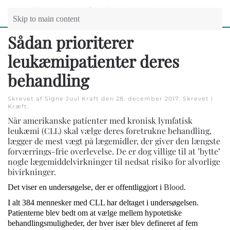
Skip to main content
Sådan prioriterer
leukæmipatienter deres
behandling
Skrevet af Signe Juul Kraft den
28. december 2017
. Skrevet i
Kræft
.
Når amerikanske patienter med kronisk lymfatisk
leukæmi (CLL) skal vælge deres foretrukne behandling,
lægger de mest vægt på lægemidler, der giver den længste
forværrings-frie overlevelse. De er dog villige til at ’bytte’
nogle lægemiddelvirkninger til nedsat risiko for alvorlige
bivirkninger.
Det viser en undersøgelse, der er offentliggjort i
Blood
.
I alt 384 mennesker med CLL har deltaget i undersøgelsen.
Patienterne blev bedt om at vælge mellem hypotetiske
behandlingsmuligheder, der hver især blev defineret af fem