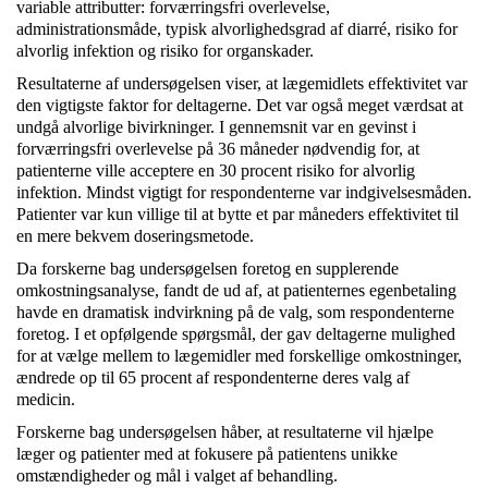
variable attributter: forværringsfri overlevelse,
administrationsmåde, typisk alvorlighedsgrad af diarré, risiko for
alvorlig infektion og risiko for organskader.
Resultaterne af undersøgelsen viser, at lægemidlets effektivitet var
den vigtigste faktor for deltagerne. Det var også meget værdsat at
undgå alvorlige bivirkninger. I gennemsnit var en gevinst i
forværringsfri overlevelse på 36 måneder nødvendig for, at
patienterne ville acceptere en 30 procent risiko for alvorlig
infektion. Mindst vigtigt for respondenterne var indgivelsesmåden.
Patienter var kun villige til at bytte et par måneders effektivitet til
en mere bekvem doseringsmetode.
Da forskerne bag undersøgelsen foretog en supplerende
omkostningsanalyse, fandt de ud af, at patienternes egenbetaling
havde en dramatisk indvirkning på de valg, som respondenterne
foretog. I et opfølgende spørgsmål, der gav deltagerne mulighed
for at vælge mellem to lægemidler med forskellige omkostninger,
ændrede op til 65 procent af respondenterne deres valg af
medicin.
Forskerne bag undersøgelsen håber, at resultaterne vil hjælpe
læger og patienter med at fokusere på patientens unikke
omstændigheder og mål i valget af behandling.