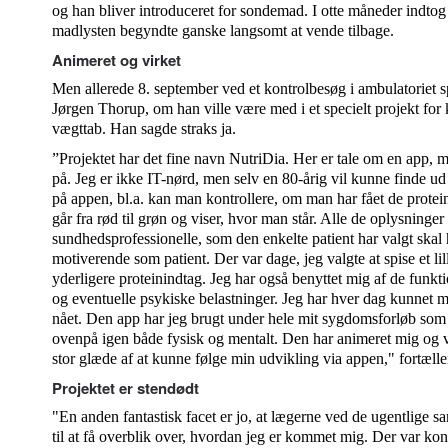
og han bliver introduceret for sondemad. I otte måneder indtog
madlysten begyndte ganske langsomt at vende tilbage.
Animeret og virket
Men allerede 8. september ved et kontrolbesøg i ambulatoriet s
Jørgen Thorup, om han ville være med i et specielt projekt for k
vægttab. Han sagde straks ja.
”Projektet har det fine navn NutriDia. Her er tale om en app, m
på. Jeg er ikke IT-nørd, men selv en 80-årig vil kunne finde ud 
på appen, bl.a. kan man kontrollere, om man har fået de protein
går fra rød til grøn og viser, hvor man står. Alle de oplysninger
sundhedsprofessionelle, som den enkelte patient har valgt skal
motiverende som patient. Der var dage, jeg valgte at spise et lill
yderligere proteinindtag. Jeg har også benyttet mig af de funk
og eventuelle psykiske belastninger. Jeg har hver dag kunnet må
nået. Den app har jeg brugt under hele mit sygdomsforløb som
ovenpå igen både fysisk og mentalt. Den har animeret mig og v
stor glæde af at kunne følge min udvikling via appen," fortæll
Projektet er stendødt
"En anden fantastisk facet er jo, at lægerne ved de ugentlige s
til at få overblik over, hvordan jeg er kommet mig. Der var ko