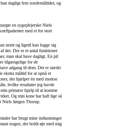
 han dagligt fem sondemåltider, og
purgte en sygeplejerske Niels
ræftpatienter med et for stort
an nemt og ligetil kan logge sig
af det. Der er et antal funktioner
er, man skal have dagligt. En pil
 er tilgængelige for de
 have adgang til dem. Det er stærkt
e ekstra måltid for at opnå et
tioner, der hjælper én med motion
le, hvilke resultater jeg havde
 min primære hjælp til at komme
irket. Og min kone har haft lige så
er Niels Jørgen Thorup.
amtaler har brugt mine indtastninger
nstant nogen, der holdt øje med mig