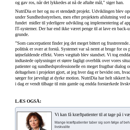
og gav ros, når det lykkedes at nå de aftalte mål," siger han.
NutriDia er her og nu et stendødt projekt. Udviklingen blev opri
under Sundhedsstyrelsen, men efter projektets afslutning ved 
fundet midler til yderligere udvikling og implementering af ap
IT-systemer. Der har end ikke været penge til at lave en back-up
grunde.
”Som cancerpatient finder jeg det meget bittert og frustrerend
politisk er svær at forstå. Systemet var så nemt at bruge for os 
iøjnefaldende effekt. Vores vægttab blev standset. Vi tog endd
indtastede oplysninger et større fagligt overblik over vores sit
patienter og sundhedsprofessionelle en meget frugtbar dialog 
deltagelsen i projektet gjort, at jeg hver dag er bevidst om, h
sørger for jævnligt at dyrke motion. NutriDia har helt sikkert ha
i dag er vendt tilbage til min gamle og endda forstærkede livskv
LÆS OGSÅ:
Vi kan få kræftpatienter til at tage på i v
Mange kræftpatienter taber sig som følge af beh
livskvalite