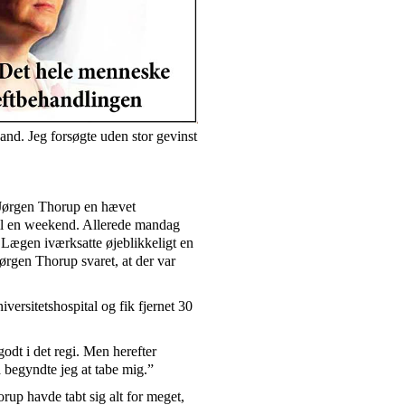
nd. Jeg forsøgte uden stor gevinst
 Jørgen Thorup en hævet
 til en weekend. Allerede mandag
. Lægen iværksatte øjeblikkeligt en
Jørgen Thorup svaret, at der var
ersitetshospital og fik fjernet 30
godt i det regi. Men herefter
 begyndte jeg at tabe mig.”
rup havde tabt sig alt for meget,