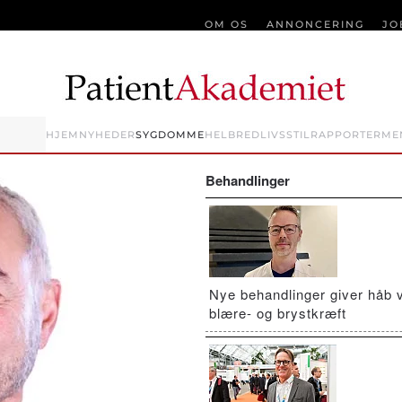
OM OS
ANNONCERING
JO
HJEM
NYHEDER
SYGDOMME
HELBRED
LIVSSTIL
RAPPORTER
ME
Behandlinger
Nye behandlinger giver håb 
blære- og brystkræft