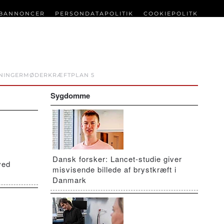
BANNONCER
PERSONDATAPOLITIK
COOKIEPOLITK
NINGER
MØDER
KRÆFTPLAN 5
Sygdomme
Dansk forsker: Lancet-studie giver
ved
misvisende billede af brystkræft i
Danmark