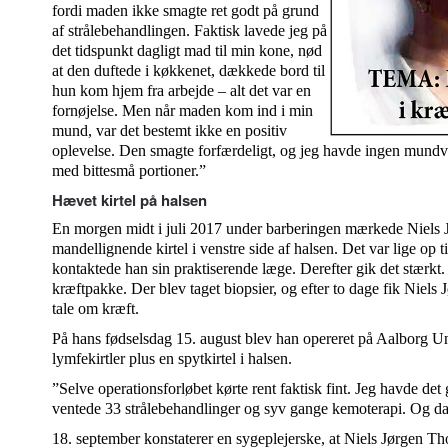
fordi maden ikke smagte ret godt på grund
af strålebehandlingen. Faktisk lavede jeg på
det tidspunkt dagligt mad til min kone, nød
at den duftede i køkkenet, dækkede bord til
hun kom hjem fra arbejde – alt det var en
fornøjelse. Men når maden kom ind i min
mund, var det bestemt ikke en positiv
oplevelse. Den smagte forfærdeligt, og jeg havde ingen mundva
med bittesmå portioner.”
Hævet kirtel på halsen
En morgen midt i juli 2017 under barberingen mærkede Niels
mandellignende kirtel i venstre side af halsen. Det var lige op
kontaktede han sin praktiserende læge. Derefter gik det stærkt
kræftpakke. Der blev taget biopsier, og efter to dage fik Niels 
tale om kræft.
På hans fødselsdag 15. august blev han opereret på Aalborg Univ
lymfekirtler plus en spytkirtel i halsen.
”Selve operationsforløbet kørte rent faktisk fint. Jeg havde det 
ventede 33 strålebehandlinger og syv gange kemoterapi. Og da
18. september konstaterer en sygeplejerske, at Niels Jørgen Tho