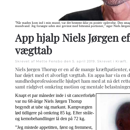
"Når maden kom ind i min mund, var det bestemt ikke en positiv oplevelse. Den smag
mundvand. Jeg forsøgte uden stor gevinst med bittesmå portioner," siger Niels Jørge
App hjalp Niels Jørgen eft
vægttab
Skrevet af Mette Fensbo den
5. april 2019
. Skrevet i
Kræft
.
Niels Jørgen Thorup er en af de mange kræftpatienter,
har døjet med et alvorligt vægttab. En appa har via en 
sundhedsprofessionelle hjulpet ham med at nå det rette
samt rådgivet omkring motion og mentale belastninger
Knapt et par måneder inde i sit cancerforløb
var nu 68-årige Niels Jørgen Thorup
begyndt at tabe sig markant. Kampvægten
lød tidligere på omkring 85 kg. Efter stråle-
og kemobehandlinger lå den på 72 kg.
”Jeg mistede appetitten, først og fremmest,