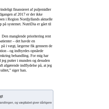
ndeligt finansieret af puljemidler
udgangen af 2017 er der ikke
pen i Region Nordjyllands aktuelle
 på systemet. NutriDia er gået til
e. Den manglende prioritering rent
patienter – det havde en
a på i vægt, lægerne fik gennem de
uation - og indbyrdes opnåede
omkring behandling. For mig har
vad jeg putter i munden og desuden
ft afgørende indflydelse på, at jeg
alitet,” siger han.
ægt
andlingen, og vægttabet giver dårligere