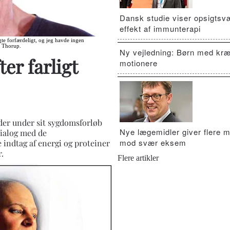
Dansk studie viser opsigts
effekt af immunterapi
te forfærdeligt, og jeg havde ingen
n Thorup.
Ny vejledning: Børn med kræ
er farligt
motionere
 der under sit sygdomsforløb
Nye lægemidler giver flere m
dialog med de
mod svær eksem
 indtag af energi og proteiner
.
Flere artikler