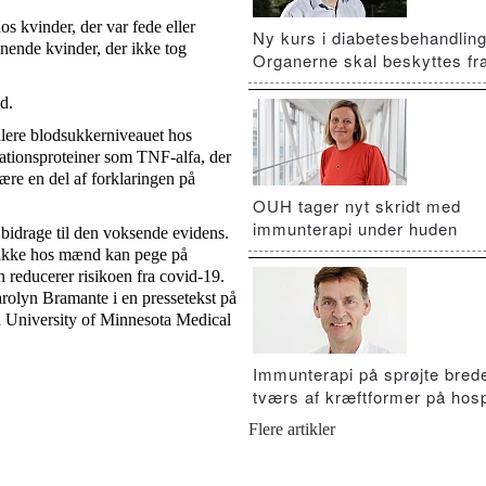
os kvinder, der var fede eller
Ny kurs i diabetesbehandling
nende kvinder, der ikke tog
Organerne skal beskyttes fra
d.
llere blodsukkerniveauet hos
ationsproteiner som TNF-alfa, der
være en del af forklaringen på
OUH tager nyt skridt med
immunterapi under huden
bidrage til den voksende evidens.
n ikke hos mænd kan pege på
reducerer risikoen fra covid-19.
rolyn Bramante i en pressetekst på
ed University of Minnesota Medical
Immunterapi på sprøjte brede
tværs af kræftformer på hosp
Flere artikler