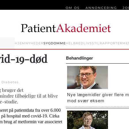
OM OS
ANNONCERING
JO
HJEM
NYHEDER
SYGDOMME
HELBRED
LIVSSTIL
RAPPORTER
ME
vid-19-død
Behandlinger
i
Diabetes
.
g bruger det
Nye lægemidler giver flere m
dre tilbøjelige til at blive
mod svær eksem
e-studie.
aseret på patientdata fra over 6.000
t på hospital med covid-19. Cirka
m brug af metformin var associeret