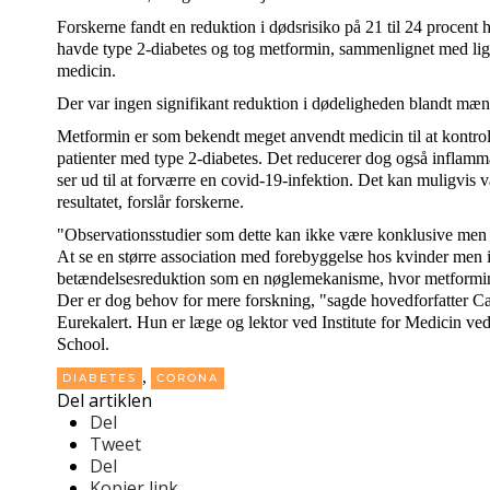
Forskerne fandt en reduktion i dødsrisiko på 21 til 24 procent h
havde type 2-diabetes og tog metformin, sammenlignet med lig
medicin.
Der var ingen signifikant reduktion i dødeligheden blandt mæn
Metformin er som bekendt meget anvendt medicin til at kontro
patienter med type 2-diabetes. Det reducerer dog også inflamm
ser ud til at forværre en covid-19-infektion. Det kan muligvis 
resultatet, forslår forskerne.
"Observationsstudier som dette kan ikke være konklusive men 
At se en større association med forebyggelse hos kvinder me
betændelsesreduktion som en nøglemekanisme, hvor metformin 
Der er dog behov for mere forskning, "sagde hovedforfatter Ca
Eurekalert. Hun er læge og lektor ved Institute for Medicin v
School.
,
DIABETES
CORONA
Del artiklen
Del
Tweet
Del
Kopier link