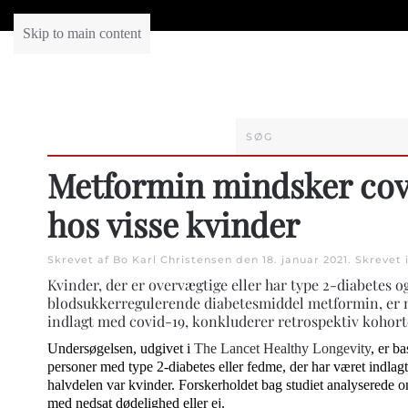
Skip to main content
Metformin mindsker co
hos visse kvinder
Skrevet af Bo Karl Christensen den
18. januar 2021
. Skrevet 
Kvinder, der er overvægtige eller har type 2-diabetes o
blodsukkerregulerende diabetesmiddel metformin, er min
indlagt med covid-19, konkluderer retrospektiv kohort
Undersøgelsen, udgivet i
The Lancet Healthy Longevity
, er b
personer med type 2-diabetes eller fedme, der har været indlag
halvdelen var kvinder. Forskerholdet bag studiet analyserede o
med nedsat dødelighed eller ej.