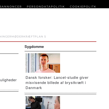
BANNONCER
PERSONDATAPOLITIK
COOKIEPOLITK
NINGER
MØDER
KRÆFTPLAN 5
Sygdomme
Dansk forsker: Lancet-studie giver
uligheder
misvisende billede af brystkræft i
Danmark