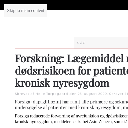
Skip to main content
Forskning: Lægemiddel 
dødsrisikoen for patien
kronisk nyresygdom
Skrevet af Helle Torpegaard den
25. august 2020
. Skrevet i
Forxiga (dapagliflozin) har ramt alle primære og seku
undersøgelse af patienter med kronisk nyresygdom, me
Forxiga reducerede forværring af ​​nyrefunktion og dødsrisikoe
kronisk nyresygdom,
meddeler
selskabet AstraZeneca, som st