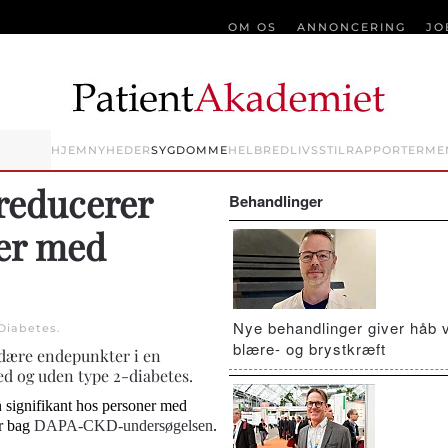
OM OS
ANNONCERING
JO
HJEM
NYHEDER
SYGDOMME
HELBRED
LIVSSTIL
RAPPORTER
ME
reducerer
Behandlinger
ter med
Nye behandlinger giver håb 
Diabetes
.
blære- og brystkræft
ndære endepunkter i en
d og uden type 2-diabetes.
n signifikant hos personer med
år bag
DAPA-CKD-undersøgelsen
.