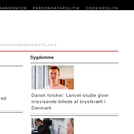
BANNONCER
PERSONDATAPOLITIK
COOKIEPOLITK
NINGER
MØDER
KRÆFTPLAN 5
Sygdomme
Dansk forsker: Lancet-studie giver
ved
misvisende billede af brystkræft i
Danmark