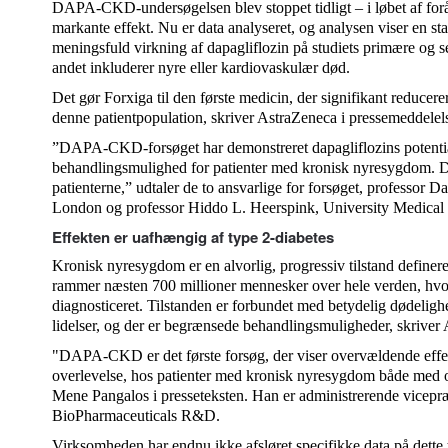
DAPA-CKD-undersøgelsen blev stoppet tidligt – i løbet af forå
markante effekt. Nu er data analyseret, og analysen viser en stat
meningsfuld virkning af dapagliflozin på studiets primære og
andet inkluderer nyre eller kardiovaskulær død.
Det gør Forxiga til den første medicin, der signifikant reducere
denne patientpopulation, skriver AstraZeneca i pressemeddele
”DAPA-CKD-forsøget har demonstreret dapagliflozins potenti
behandlingsmulighed for patienter med kronisk nyresygdom. Di
patienterne,” udtaler de to ansvarlige for forsøget, professor 
London og professor Hiddo L. Heerspink, University Medical
Effekten er uafhængig af type 2-diabetes
Kronisk nyresygdom er en alvorlig, progressiv tilstand definer
rammer næsten 700 millioner mennesker over hele verden, hvo
diagnosticeret. Tilstanden er forbundet med betydelig dødelighe
lidelser, og der er begrænsede behandlingsmuligheder, skriver
"DAPA-CKD er det første forsøg, der viser overvældende effekt
overlevelse, hos patienter med kronisk nyresygdom både med og
Mene Pangalos i presseteksten. Han er administrerende vicepræ
BioPharmaceuticals R&D.
Virksomheden har endnu ikke afsløret specifikke data på dette t