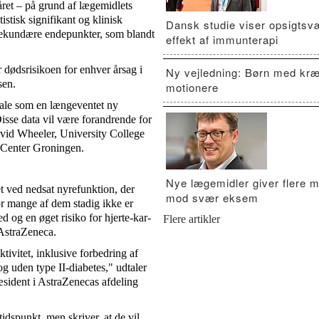
ret – på grund af lægemidlets
istisk signifikant og klinisk
Dansk studie viser opsigts
 sekundære endepunkter, som blandt
effekt af immunterapi
r dødsrisikoen for enhver årsag i
Ny vejledning: Børn med kræ
lsen.
motionere
ale som en længeventet ny
sse data vil være forandrende for
David Wheeler, University College
 Center Groningen.
Nye lægemidler giver flere m
et ved nedsat nyrefunktion, der
mod svær eksem
r mange af dem stadig ikke er
d og en øget risiko for hjerte-kar-
Flere artikler
 AstraZeneca.
ivitet, inklusive forbedring af
 uden type II-diabetes," udtaler
sident i AstraZenecas afdeling
idspunkt, men skriver, at de vil