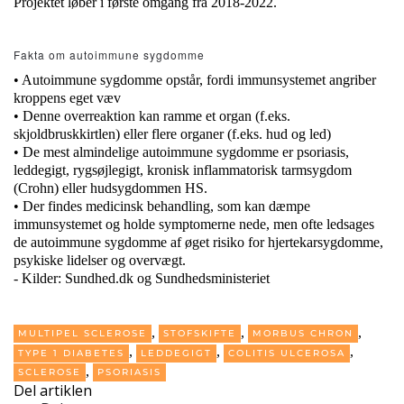
Projektet løber i første omgang fra 2018-2022.
Fakta om autoimmune sygdomme
• Autoimmune sygdomme opstår, fordi immunsystemet angriber
kroppens eget væv
• Denne overreaktion kan ramme et organ (f.eks.
skjoldbruskkirtlen) eller flere organer (f.eks. hud og led)
• De mest almindelige autoimmune sygdomme er psoriasis,
leddegigt, rygsøjlegigt, kronisk inflammatorisk tarmsygdom
(Crohn) eller hudsygdommen HS.
• Der findes medicinsk behandling, som kan dæmpe
immunsystemet og holde symptomerne nede, men ofte ledsages
de autoimmune sygdomme af øget risiko for hjertekarsygdomme,
psykiske lidelser og overvægt.
- Kilder: Sundhed.dk og Sundhedsministeriet
,
,
,
MULTIPEL SCLEROSE
STOFSKIFTE
MORBUS CHRON
,
,
,
TYPE 1 DIABETES
LEDDEGIGT
COLITIS ULCEROSA
,
SCLEROSE
PSORIASIS
Del artiklen