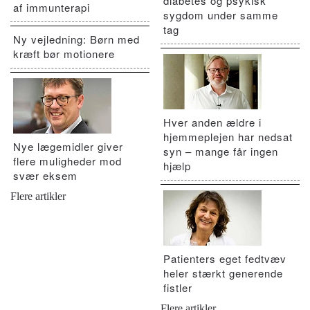
diabetes og psykisk
af immunterapi
sygdom under samme
tag
Ny vejledning: Børn med
kræft bør motionere
Hver anden ældre i
hjemmeplejen har nedsat
Nye lægemidler giver
syn – mange får ingen
flere muligheder mod
hjælp
svær eksem
Flere artikler
Patienters eget fedtvæv
heler stærkt generende
fistler
Flere artikler