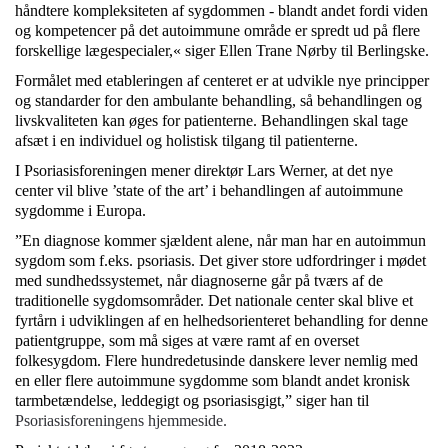
håndtere kompleksiteten af sygdommen - blandt andet fordi viden
og kompetencer på det autoimmune område er spredt ud på flere
forskellige lægespecialer,« siger Ellen Trane Nørby til Berlingske.
Formålet med etableringen af centeret er at udvikle nye principper
og standarder for den ambulante behandling, så behandlingen og
livskvaliteten kan øges for patienterne. Behandlingen skal tage
afsæt i en individuel og holistisk tilgang til patienterne.
I Psoriasisforeningen mener direktør Lars Werner, at det nye
center vil blive ’state of the art’ i behandlingen af autoimmune
sygdomme i Europa.
”En diagnose kommer sjældent alene, når man har en autoimmun
sygdom som f.eks. psoriasis. Det giver store udfordringer i mødet
med sundhedssystemet, når diagnoserne går på tværs af de
traditionelle sygdomsområder. Det nationale center skal blive et
fyrtårn i udviklingen af en helhedsorienteret behandling for denne
patientgruppe, som må siges at være ramt af en overset
folkesygdom. Flere hundredetusinde danskere lever nemlig med
en eller flere autoimmune sygdomme som blandt andet kronisk
tarmbetændelse, leddegigt og psoriasisgigt,” siger han til
Psoriasisforeningens hjemmeside.