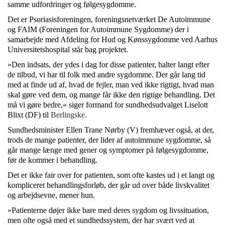
samme udfordringer og følgesygdomme.
Det er Psoriasisforeningen, foreningsnetværket De Autoimmune
og FAIM (Foreningen for Autoimmune Sygdomme) der i
samarbejde med Afdeling for Hud og Kønssygdomme ved Aarhus
Universitetshospital står bag projektet.
»Den indsats, der ydes i dag for disse patienter, halter langt efter
de tilbud, vi har til folk med andre sygdomme. Der går lang tid
med at finde ud af, hvad de fejler, man ved ikke rigtigt, hvad man
skal gøre ved dem, og mange får ikke den rigtige behandling. Det
må vi gøre bedre,« siger formand for sundhedsudvalget Liselott
Blixt (DF) til
Berlingske.
Sundhedsminister Ellen Trane Nørby (V) fremhæver også, at der,
trods de mange patienter, der lider af autoimmune sygdomme, så
går mange længe med gener og symptomer på følgesygdomme,
før de kommer i behandling.
Det er ikke fair over for patienten, som ofte kastes ud i et langt og
kompliceret behandlingsforløb, der går ud over både livskvalitet
og arbejdsevne, mener hun.
»Patienterne døjer ikke bare med deres sygdom og livssituation,
men ofte også med et sundhedssystem, der har svært ved at