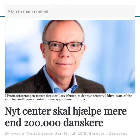
Skip to main content
I Psoriasisforeningen mener direktør Lars Werner, at det nye center vil blive ’state of the
art’ i behandlingen af autoimmune sygdomme i Europa.
Nyt center skal hjælpe mere
end 200.000 danskere
Skrevet af Redaktionen den
18. juli 2018
. Skrevet i
Diabetes
.