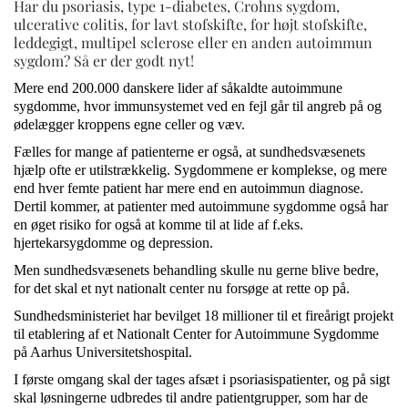
Har du psoriasis, type 1-diabetes, Crohns sygdom,
ulcerative colitis, for lavt stofskifte, for højt stofskifte,
leddegigt, multipel sclerose eller en anden autoimmun
sygdom? Så er der godt nyt!
Mere end 200.000 danskere lider af såkaldte autoimmune
sygdomme, hvor immunsystemet ved en fejl går til angreb på og
ødelægger kroppens egne celler og væv.
Fælles for mange af patienterne er også, at sundhedsvæsenets
hjælp ofte er utilstrækkelig. Sygdommene er komplekse, og mere
end hver femte patient har mere end en autoimmun diagnose.
Dertil kommer, at patienter med autoimmune sygdomme også har
en øget risiko for også at komme til at lide af f.eks.
hjertekarsygdomme og depression.
Men sundhedsvæsenets behandling skulle nu gerne blive bedre,
for det skal et nyt nationalt center nu forsøge at rette op på.
Sundhedsministeriet har bevilget 18 millioner til et fireårigt projekt
til etablering af et Nationalt Center for Autoimmune Sygdomme
på Aarhus Universitetshospital.
I første omgang skal der tages afsæt i psoriasispatienter, og på sigt
skal løsningerne udbredes til andre patientgrupper, som har de