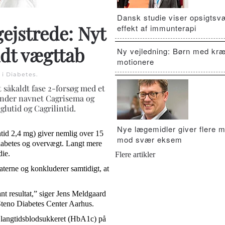
Dansk studie viser opsigts
ejstrede: Nyt
effekt af immunterapi
ldt vægttab
Ny vejledning: Børn med kræ
motionere
 i
Diabetes
.
t såkaldt fase 2-forsøg med et
 under navnet Cagrisema og
lutid og Cagrilintid.
Nye lægemidler giver flere m
tid 2,4 mg) giver nemlig over 15
mod svær eksem
diabetes og overvægt. Langt mere
die.
Flere artikler
aterne og konkluderer samtidigt, at
t resultat,” siger Jens Meldgaard
 Steno Diabetes Center Aarhus.
 langtidsblodsukkeret (HbA1c) på