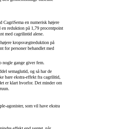
ed CagriSema en numerisk højere
en reduktion på 1,79 procentpoint
nt med cagrilintid alene.
højere kropsvægtreduktion på
nt for personer behandlet med
to nogle gange giver fem.
del semaglutid, og så har de
e bare ekstra-effekt fra cagrilitid,
det er klart hvorfor. Det minder om
Bruun.
riple-agonister, som vil have ekstra
indre effekt end ventet, når