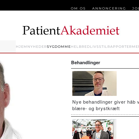
OM OS
ANNONCERING
JO
HJEM
NYHEDER
SYGDOMME
HELBRED
LIVSSTIL
RAPPORTER
ME
Behandlinger
Nye behandlinger giver håb 
blære- og brystkræft