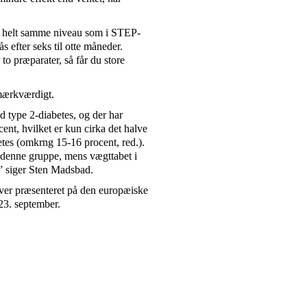
har helt samme niveau som i STEP-
 efter seks til otte måneder.
to præparater, så får du store
 mærkværdigt.
d type 2-diabetes, og der har
ent, hvilket er kun cirka det halve
etes (omkrng 15-16 procent, red.).
os denne gruppe, mens vægttabet i
” siger Sten Madsbad.
bliver præsenteret på den europæiske
23. september.