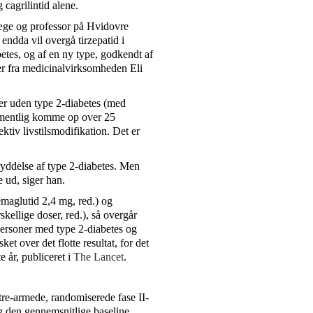
cagrilintid alene.
læge og professor på Hvidovre
ndda vil overgå tirzepatid i
etes, og af en ny type, godkendt af
r fra medicinalvirksomheden Eli
er uden type 2-diabetes (med
ormentlig komme op over 25
tiv livstilsmodifikation. Det er
dryddelse af type 2-diabetes. Men
 ud, siger han.
maglutid 2,4 mg, red.) og
ellige doser, red.), så overgår
personer med type 2-diabetes og
t over det flotte resultat, for det
te år, publiceret i
The Lancet
.
tre-armede, randomiserede fase II-
g den gennemsnitlige baseline