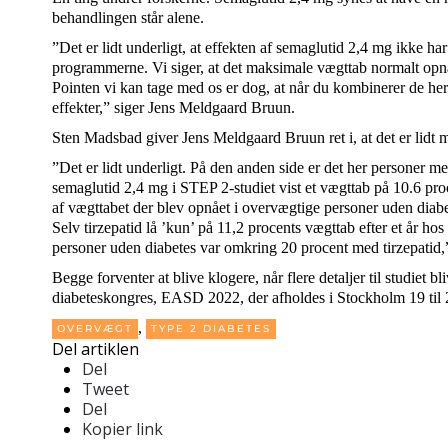
behandlingen står alene.
”Det er lidt underligt, at effekten af semaglutid 2,4 mg ikke 
programmerne. Vi siger, at det maksimale vægttab normalt opnås
Pointen vi kan tage med os er dog, at når du kombinerer de her 
effekter,” siger Jens Meldgaard Bruun.
Sten Madsbad giver Jens Meldgaard Bruun ret i, at det er lidt
”Det er lidt underligt. På den anden side er det her personer me
semaglutid 2,4 mg i STEP 2-studiet vist et vægttab på 10.6 proc
af vægttabet der blev opnået i overvægtige personer uden diab
Selv tirzepatid lå ’kun’ på 11,2 procents vægttab efter et år h
personer uden diabetes var omkring 20 procent med tirzepatid,
Begge forventer at blive klogere, når flere detaljer til studiet 
diabeteskongres, EASD 2022, der afholdes i Stockholm 19 til 
,
OVERVÆGT
TYPE 2 DIABETES
Del artiklen
Del
Tweet
Del
Kopier link