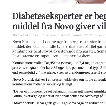
Diabeteseksperter er beg
middel fra Novo giver vi
Skrevet af Bo Karl Christensen den
25. august 2022
. Skrevet
Novo Nordisk har i denne uge fremlægt resultater fra e
middel, der skal behandle type 2-diabetes. Midlet går
kombinerer to af Novos eksisterende præparater, Semag
Resultaterne er imponerende, mener forskere.
Kombinationsmidlet CagriSema (semaglutid 2,4 mg og cagrilin
procents vægttab efter bare 32 uger hos personer med type 2-
end semaglutid 2,4 mg alene, viser nyt randomiseret fase II-stu
Novo Nordisk skriver i en
pressemeddelelse
om nogle af result
kombinationsmidlet er sikkert og tåleligt.
”Det er et imponerende og behandlingsmæssigt meget signifikan
Bruun, overlæge og leder af Nationalt center for overvægt på
Udover betydeligt vægttab gav CagriSema også en reduktion i