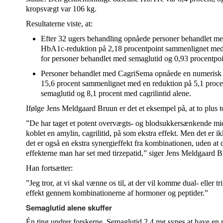
kropsvægt var 106 kg.
Resultaterne viste, at:
Efter 32 ugers behandling opnåede personer behandlet m
HbA1c-reduktion på 2,18 procentpoint sammenlignet med 
for personer behandlet med semaglutid og 0,93 procentpoi
Personer behandlet med CagriSema opnåede en numerisk 
15,6 procent sammenlignet med en reduktion på 5,1 proce
semaglutid og 8,1 procent med cagrilintid alene.
Ifølge Jens Meldgaard Bruun er det et eksempel på, at to plus 
”De har taget et potent overvægts- og blodsukkersænkende mid
koblet en amylin, cagrilitid, på som ekstra effekt. Men det er ikk
det er også en ekstra synergieffekt fra kombinationen, uden at 
effekterne man har set med tirzepatid,” siger Jens Meldgaard 
Han fortsætter:
”Jeg tror, at vi skal vænne os til, at der vil komme dual- eller t
effekt gennem kombinationerne af hormoner og peptider.”
Semaglutid alene skuffer
Én ting undrer forskerne. Semaglutid 2,4 mg synes at have en m