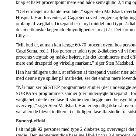
knap et halvt procentpoint mere end både semaglutid 2,4 mg og 
”Det er meget markante resultater,” siger Sten Madsbad, over
Hospital. Han forventer, at CagriSema ved længere opfølgning e
omfang af vægttab. Tirzepatid er et nyt middel mod type 2-diab
de amerikanske lægemiddelmyndigheder i maj i år. Det komme
Lilly.
”Mit bud er, at man kan lægge 60-70 procent oveni hos person
CagriSema, red.). Hos personer uden type 2-diabetes vil vi f
procents vægttab og måske højere, når det kombineres med effek
mere end tirzepatid og virkelig markant,” siger Sten Madsbad.
Han har tidligere
udtalt
, at effekten af tirzepatid varsler nær u
med denne nye spiller på markedet, ser det endnu mere lovende
”Når man ser på STEP-programmets studier (der undersøgte se
SURPASS-programmets studier (der undersøgte tirzepatid i forsk
vægttabet i dette nye fase II-studie dem begge med hensyn til 
overvægt,” siger Sten Madsbad. Han er egentlig ikke så overraske
var allerede blevet indikeret i et tidligere fase IIa-studie fra sids
Synergi-effekt
I alt indgik 92 personer med type 2-diabetes og overvægt i det 
studie. Den gennemsnitlige baseline HbA1c var 8,4 procent, o