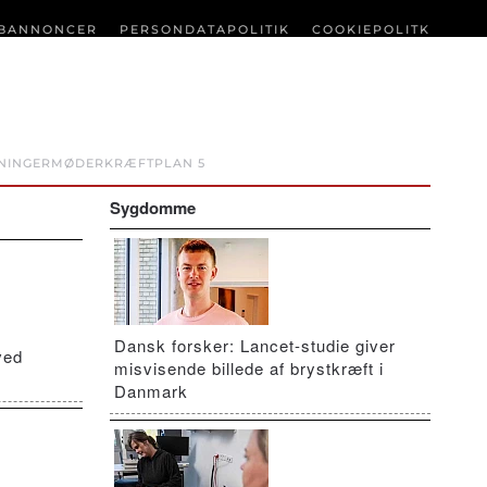
BANNONCER
PERSONDATAPOLITIK
COOKIEPOLITK
NINGER
MØDER
KRÆFTPLAN 5
Sygdomme
Dansk forsker: Lancet-studie giver
ved
misvisende billede af brystkræft i
Danmark