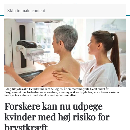
Skip to main content
I dag tilbydes alle kvinder mellem 50 og 69 år en mammografi hvert andet år.
Programmet har forbedret overlevelsen, men tager ikke højde for, at risikoen varierer
kraftigt fra kvinde til kvinde. AI-bearbejdet modelfoto
Forskere kan nu udpege
kvinder med høj risiko for
brystkræft