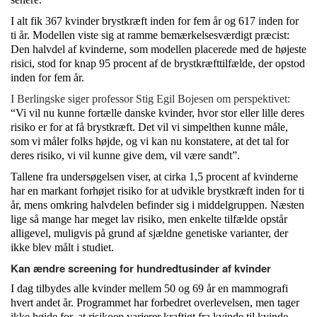
I alt fik 367 kvinder brystkræft inden for fem år og 617 inden for
ti år. Modellen viste sig at ramme bemærkelsesværdigt præcist:
Den halvdel af kvinderne, som modellen placerede med de højeste
risici, stod for knap 95 procent af de brystkræfttilfælde, der opstod
inden for fem år.
I Berlingske siger professor Stig Egil Bojesen om perspektivet:
“Vi vil nu kunne fortælle danske kvinder, hvor stor eller lille deres
risiko er for at få brystkræft. Det vil vi simpelthen kunne måle,
som vi måler folks højde, og vi kan nu konstatere, at det tal for
deres risiko, vi vil kunne give dem, vil være sandt”.
Tallene fra undersøgelsen viser, at cirka 1,5 procent af kvinderne
har en markant forhøjet risiko for at udvikle brystkræft inden for ti
år, mens omkring halvdelen befinder sig i middelgruppen. Næsten
lige så mange har meget lav risiko, men enkelte tilfælde opstår
alligevel, muligvis på grund af sjældne genetiske varianter, der
ikke blev målt i studiet.
Kan ændre screening for hundredtusinder af kvinder
I dag tilbydes alle kvinder mellem 50 og 69 år en mammografi
hvert andet år. Programmet har forbedret overlevelsen, men tager
ikke højde for, at risikoen varierer kraftigt fra kvinde til kvinde.