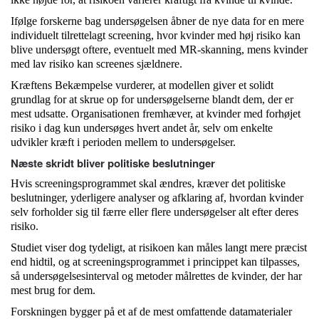
Ifølge forskerne bag undersøgelsen åbner de nye data for en mere
individuelt tilrettelagt screening, hvor kvinder med høj risiko kan
blive undersøgt oftere, eventuelt med MR-skanning, mens kvinder
med lav risiko kan screenes sjældnere.
Kræftens Bekæmpelse vurderer, at modellen giver et solidt
grundlag for at skrue op for undersøgelserne blandt dem, der er
mest udsatte. Organisationen fremhæver, at kvinder med forhøjet
risiko i dag kun undersøges hvert andet år, selv om enkelte
udvikler kræft i perioden mellem to undersøgelser.
Næste skridt bliver politiske beslutninger
Hvis screeningsprogrammet skal ændres, kræver det politiske
beslutninger, yderligere analyser og afklaring af, hvordan kvinder
selv forholder sig til færre eller flere undersøgelser alt efter deres
risiko.
Studiet viser dog tydeligt, at risikoen kan måles langt mere præcist
end hidtil, og at screeningsprogrammet i princippet kan tilpasses,
så undersøgelsesinterval og metoder målrettes de kvinder, der har
mest brug for dem.
Forskningen bygger på et af de mest omfattende datamaterialer