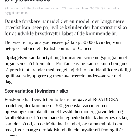
Skrevet af Redaktionen den
27. november 2025
. Skrevet i
Sygdomme
.
Danske forskere har udviklet en model, der langt mere
præcist kan pege på, hvilke kvinder der har størst risiko
for at udvikle brystkræft i løbet af de kommende år.
Det viser en ny analyse
baseret på knap 50.000 kvinder, som
netop er publiceret i British Journal of Cancer.
Opdagelsen kan få betydning for måden, screeningsprogrammet
organiseres på i fremtiden. For første gang kan risikoen beregnes
så præcist, at kvinder med meget høj risiko kan identificeres tidligt
og tilbydes hyppigere og mere avancerede undersøgelser end i
dag.
Stor variation i kvinders risiko
Forskerne har benyttet en forbedret udgave af BOADICEA-
modellen, der kombinerer 300 genetiske varianter med
oplysninger om blandt andet livsstil, hormoner, graviditeter og
familiehistorie. På den måde beregnede holdet kvindernes risiko,
som den så ud, da de trådte ind i studiet, og sammenholdt den
med, hvor mange der faktisk udviklede brystkræft fem og ti år
senere.