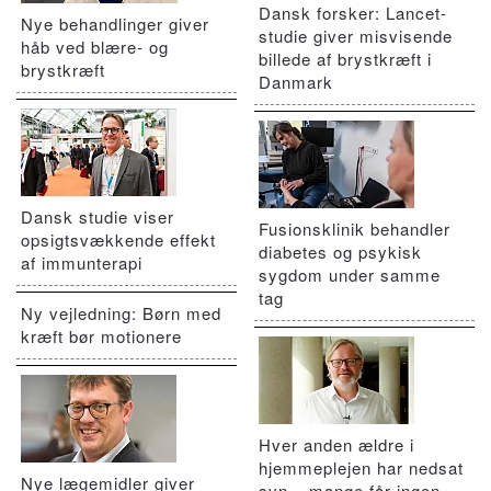
Dansk forsker: Lancet-
Nye behandlinger giver
studie giver misvisende
håb ved blære- og
billede af brystkræft i
brystkræft
Danmark
Dansk studie viser
Fusionsklinik behandler
opsigtsvækkende effekt
diabetes og psykisk
af immunterapi
sygdom under samme
tag
Ny vejledning: Børn med
kræft bør motionere
Hver anden ældre i
hjemmeplejen har nedsat
Nye lægemidler giver
syn – mange får ingen