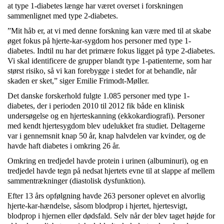
at type 1-diabetes længe har været overset i forskningen
sammenlignet med type 2-diabetes.
”Mit håb er, at vi med denne forskning kan være med til at skabe
øget fokus på hjerte-kar-sygdom hos personer med type 1-
diabetes. Indtil nu har det primære fokus ligget på type 2-diabetes.
Vi skal identificere de grupper blandt type 1-patienterne, som har
størst risiko, så vi kan forebygge i stedet for at behandle, når
skaden er sket,” siger Emilie Frimodt-Møller.
Det danske forskerhold fulgte 1.085 personer med type 1-
diabetes, der i perioden 2010 til 2012 fik både en klinisk
undersøgelse og en hjerteskanning (ekkokardiografi). Personer
med kendt hjertesygdom blev udelukket fra studiet. Deltagerne
var i gennemsnit knap 50 år, knap halvdelen var kvinder, og de
havde haft diabetes i omkring 26 år.
Omkring en tredjedel havde protein i urinen (albuminuri), og en
tredjedel havde tegn på nedsat hjertets evne til at slappe af mellem
sammentrækninger (diastolisk dysfunktion).
Efter 13 års opfølgning havde 263 personer oplevet en alvorlig
hjerte-kar-hændelse, såsom blodprop i hjertet, hjertesvigt,
blodprop i hjernen eller dødsfald. Selv når der blev taget højde for