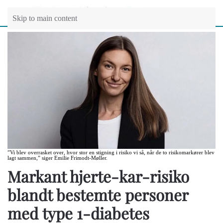
Skip to main content
”Vi blev overrasket over, hvor stor en stigning i risiko vi så, når de to risikomarkører blev
lagt sammen,” siger Emilie Frimodt-Møller.
Markant hjerte-kar-risiko
blandt bestemte personer
med type 1-diabetes