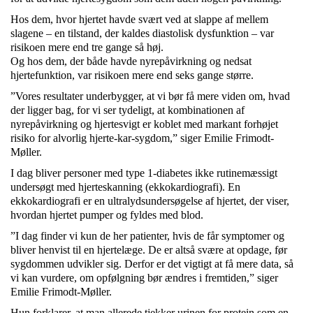
Hos dem, hvor hjertet havde svært ved at slappe af mellem
slagene – en tilstand, der kaldes diastolisk dysfunktion – var
risikoen mere end tre gange så høj.
Og hos dem, der både havde nyrepåvirkning og nedsat
hjertefunktion, var risikoen mere end seks gange større.
”Vores resultater underbygger, at vi bør få mere viden om, hvad
der ligger bag, for vi ser tydeligt, at kombinationen af
nyrepåvirkning og hjertesvigt er koblet med markant forhøjet
risiko for alvorlig hjerte-kar-sygdom,” siger Emilie Frimodt-
Møller.
I dag bliver personer med type 1-diabetes ikke rutinemæssigt
undersøgt med hjerteskanning (ekkokardiografi). En
ekkokardiografi er en ultralydsundersøgelse af hjertet, der viser,
hvordan hjertet pumper og fyldes med blod.
”I dag finder vi kun de her patienter, hvis de får symptomer og
bliver henvist til en hjertelæge. De er altså svære at opdage, før
sygdommen udvikler sig. Derfor er det vigtigt at få mere data, så
vi kan vurdere, om opfølgning bør ændres i fremtiden,” siger
Emilie Frimodt-Møller.
Hun forklarer, at man allerede tjekker urinen for protein som en