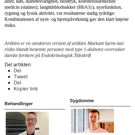
alder, køn, diabetesvarighed, blodtryk, kolesterolsænkende
medicin (statiner), langtidsblodsukker (HbA1c), nyrefunktion,
rygning og fysisk aktivitet, var resultaterne stadig tydelige:
Kombinationen af nyre- og hjertepåvirkning gav den klart højeste
risiko.
Artiklen er en omskrevet version af artiklen
Markant hjerte-kar-
risiko blandt bestemte personer med type 1-diabetes overrasker
danske forskere
på Endokrinologisk Tidsskrift
Del artiklen
Del
Tweet
Del
Kopier link
Sygdomme
Behandlinger