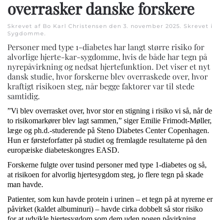
overrasker danske forskere
Skrevet af Bo Karl Christensen den
3. november 2025
. Skrevet i
Sygdomme
.
Personer med type 1-diabetes har langt større risiko for
alvorlige hjerte-kar-sygdomme, hvis de både har tegn på
nyrepåvirkning og nedsat hjertefunktion. Det viser et nyt
dansk studie, hvor forskerne blev overraskede over, hvor
kraftigt risikoen steg, når begge faktorer var til stede
samtidig.
”Vi blev overrasket over, hvor stor en stigning i risiko vi så, når de
to risikomarkører blev lagt sammen,” siger Emilie Frimodt-Møller,
læge og ph.d.-studerende på Steno Diabetes Center Copenhagen.
Hun er førsteforfatter på studiet og fremlagde resultaterne på den
europæiske diabeteskongres EASD.
Forskerne fulgte over tusind personer med type 1-diabetes og så,
at risikoen for alvorlig hjertesygdom steg, jo flere tegn på skade
man havde.
Patienter, som kun havde protein i urinen – et tegn på at nyrerne er
påvirket (kaldet albuminuri) – havde cirka dobbelt så stor risiko
for at udvikle hjertesygdom som dem uden nogen påvirkning.