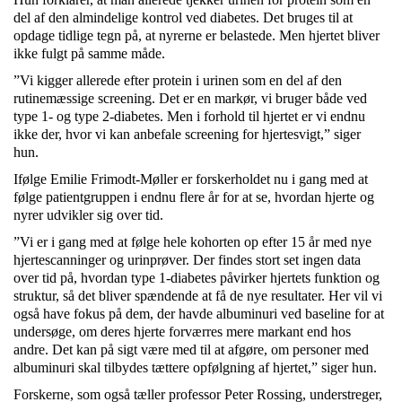
del af den almindelige kontrol ved diabetes. Det bruges til at
opdage tidlige tegn på, at nyrerne er belastede. Men hjertet bliver
ikke fulgt på samme måde.
”Vi kigger allerede efter protein i urinen som en del af den
rutinemæssige screening. Det er en markør, vi bruger både ved
type 1- og type 2-diabetes. Men i forhold til hjertet er vi endnu
ikke der, hvor vi kan anbefale screening for hjertesvigt,” siger
hun.
Ifølge Emilie Frimodt-Møller er forskerholdet nu i gang med at
følge patientgruppen i endnu flere år for at se, hvordan hjerte og
nyrer udvikler sig over tid.
”Vi er i gang med at følge hele kohorten op efter 15 år med nye
hjertescanninger og urinprøver. Der findes stort set ingen data
over tid på, hvordan type 1-diabetes påvirker hjertets funktion og
struktur, så det bliver spændende at få de nye resultater. Her vil vi
også have fokus på dem, der havde albuminuri ved baseline for at
undersøge, om deres hjerte forværres mere markant end hos
andre. Det kan på sigt være med til at afgøre, om personer med
albuminuri skal tilbydes tættere opfølgning af hjertet,” siger hun.
Forskerne, som også tæller professor Peter Rossing, understreger,