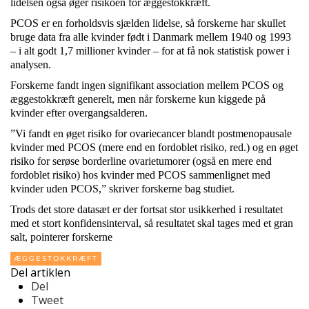
lidelsen også øger risikoen for æggestokkræft.
PCOS er en forholdsvis sjælden lidelse, så forskerne har skullet
bruge data fra alle kvinder født i Danmark mellem 1940 og 1993
– i alt godt 1,7 millioner kvinder – for at få nok statistisk power i
analysen.
Forskerne fandt ingen signifikant association mellem PCOS og
æggestokkræft generelt, men når forskerne kun kiggede på
kvinder efter overgangsalderen.
”Vi fandt en øget risiko for ovariecancer blandt postmenopausale
kvinder med PCOS (mere end en fordoblet risiko, red.) og en øget
risiko for serøse borderline ovarietumorer (også en mere end
fordoblet risiko) hos kvinder med PCOS sammenlignet med
kvinder uden PCOS,” skriver forskerne bag studiet.
Trods det store datasæt er der fortsat stor usikkerhed i resultatet
med et stort konfidensinterval, så resultatet skal tages med et gran
salt, pointerer forskerne
ÆGGESTOKKRÆFT
Del artiklen
Del
Tweet