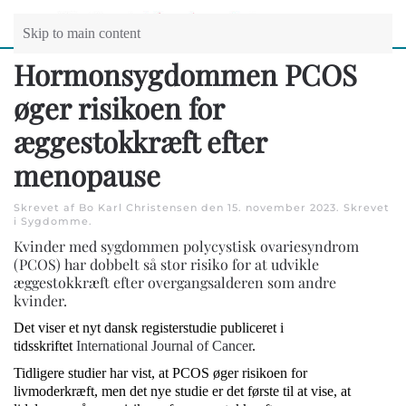
Skip to main content
Hormonsygdommen PCOS
øger risikoen for
æggestokkræft efter
menopause
Skrevet af Bo Karl Christensen den
15. november 2023
. Skrevet
i
Sygdomme
.
Kvinder med sygdommen polycystisk ovariesyndrom
(PCOS) har dobbelt så stor risiko for at udvikle
æggestokkræft efter overgangsalderen som andre
kvinder.
Det viser et nyt dansk registerstudie publiceret i
tidsskriftet
International Journal of Cancer
.
Tidligere studier har vist, at PCOS øger risikoen for
livmoderkræft, men det nye studie er det første til at vise, at