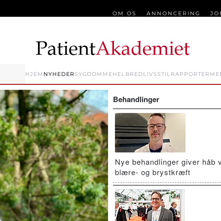
OM OS
ANNONCERING
JO
HJEM
NYHEDER
SYGDOMME
HELBRED
LIVSSTIL
RAPPORTER
ME
Behandlinger
Nye behandlinger giver håb 
blære- og brystkræft