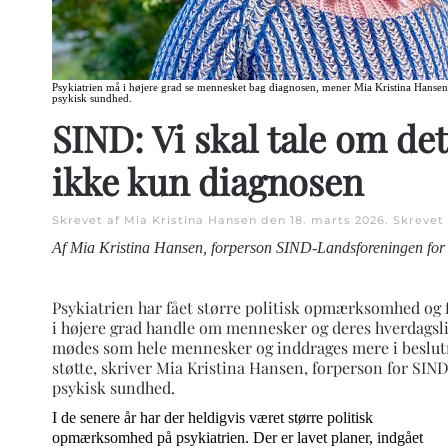
Psykiatrien må i højere grad se mennesket bag diagnosen, mener Mia Kristina Hanse
psykisk sundhed.
SIND: Vi skal tale om det
ikke kun diagnosen
Skrevet af Mia Kristina Hansen den
18. marts 2026
. Skrevet
Af Mia Kristina Hansen, forperson SIND-Landsforeningen for
Psykiatrien har fået større politisk opmærksomhed og 
i højere grad handle om mennesker og deres hverdagsli
mødes som hele mennesker og inddrages mere i beslu
støtte, skriver Mia Kristina Hansen, forperson for SIN
psykisk sundhed.
I de senere år har der heldigvis været større politisk
opmærksomhed på psykiatrien. Der er lavet planer, indgået