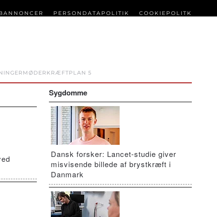
BANNONCER
PERSONDATAPOLITIK
COOKIEPOLITK
NINGER
MØDER
KRÆFTPLAN 5
Sygdomme
Dansk forsker: Lancet-studie giver
ved
misvisende billede af brystkræft i
Danmark