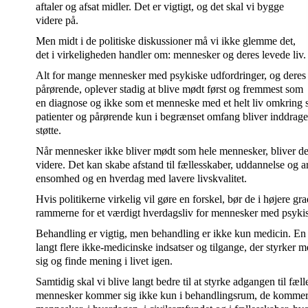
aftaler og afsat midler. Det er vigtigt, og det skal vi bygge
videre på.
Men midt i de politiske diskussioner må vi ikke glemme det,
det i virkeligheden handler om: mennesker og deres levede liv.
Alt for mange mennesker med psykiske udfordringer, og deres
pårørende, oplever stadig at blive mødt først og fremmest som
en diagnose og ikke som et menneske med et helt liv omkring sig
patienter og pårørende kun i begrænset omfang bliver inddrage
støtte.
Når mennesker ikke bliver mødt som hele mennesker, bliver det 
videre. Det kan skabe afstand til fællesskaber, uddannelse og ar
ensomhed og en hverdag med lavere livskvalitet.
Hvis politikerne virkelig vil gøre en forskel, bør de i højere gr
rammerne for et værdigt hverdagsliv for mennesker med psykis
Behandling er vigtig, men behandling er ikke kun medicin. E
langt flere ikke-medicinske indsatser og tilgange, der styrke
sig og finde mening i livet igen.
Samtidig skal vi blive langt bedre til at styrke adgangen til fæll
mennesker kommer sig ikke kun i behandlingsrum, de kommer 