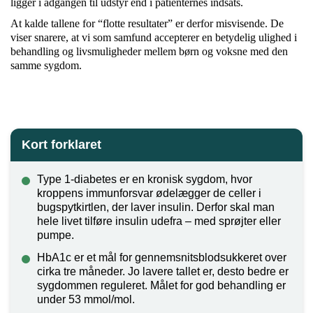
ligger i adgangen til udstyr end i patienternes indsats.
At kalde tallene for “flotte resultater” er derfor misvisende. De
viser snarere, at vi som samfund accepterer en betydelig ulighed i
behandling og livsmuligheder mellem børn og voksne med den
samme sygdom.
Kort forklaret
Type 1-diabetes er en kronisk sygdom, hvor
kroppens immunforsvar ødelægger de celler i
bugspytkirtlen, der laver insulin. Derfor skal man
hele livet tilføre insulin udefra – med sprøjter eller
pumpe.
HbA1c er et mål for gennemsnitsblodsukkeret over
cirka tre måneder. Jo lavere tallet er, desto bedre er
sygdommen reguleret. Målet for god behandling er
under 53 mmol/mol.