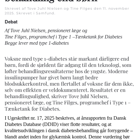
Skrevet af Tove Juhl Nielsen og Tine Filges den
11. november
2025
. Skrevet i
Samfund
.
Debat
Af Tove Juhl Nielsen, pensioneret læge og
Tine Filges, programchef i Type 1 –Tænketank for Diabetes
Begge lever med type 1-diabetes
Voksne med type 1-diabetes står markant dårligere end
børn, fordi de sjældent får adgang til den teknologi, som
løfter behandlingsresultaterne hos de yngste. Moderne
insulinpumper har givet børn langt bedre
blodsukkerkontrol, men flertallet af voksne får dem ikke,
selv om effekten er veldokumenteret. Resultatet er en
behandlingsulighed, skriver Tove Juhl Nielsen,
pensioneret læge, og Tine Filges, programchef i Type 1 –
Tænketank for Diabetes.
I Ugeskriftet nr. 17, 2025 beskrives, at årsrapporten fra Dansk
Diabetes Database (DDID) viser flotte resultater, og at
kvalitetsudviklingen i dansk diabetesbehandling går forrygende –
blandt andet inden for glykæmisk kontrol. Denne vurdering bør