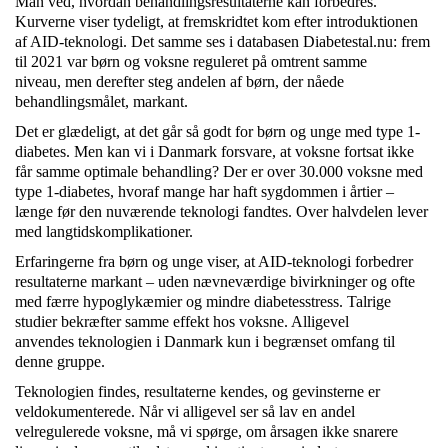
Man ved, hvordan behandlingsresultaterne kan forbedres.
Kurverne viser tydeligt, at fremskridtet kom efter introduktionen
af AID-teknologi. Det samme ses i databasen Diabetestal.nu: frem
til 2021 var børn og voksne reguleret på omtrent samme
niveau, men derefter steg andelen af børn, der nåede
behandlingsmålet, markant.
Det er glædeligt, at det går så godt for børn og unge med type 1-
diabetes. Men kan vi i Danmark forsvare, at voksne fortsat ikke
får samme optimale behandling? Der er over 30.000 voksne med
type 1-diabetes, hvoraf mange har haft sygdommen i årtier –
længe før den nuværende teknologi fandtes. Over halvdelen lever
med langtidskomplikationer.
Erfaringerne fra børn og unge viser, at AID-teknologi forbedrer
resultaterne markant – uden nævneværdige bivirkninger og ofte
med færre hypoglykæmier og mindre diabetesstress. Talrige
studier bekræfter samme effekt hos voksne. Alligevel
anvendes teknologien i Danmark kun i begrænset omfang til
denne gruppe.
Teknologien findes, resultaterne kendes, og gevinsterne er
veldokumenterede. Når vi alligevel ser så lav en andel
velregulerede voksne, må vi spørge, om årsagen ikke snarere