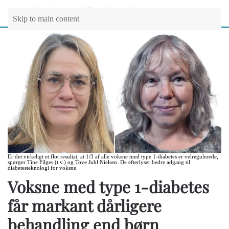
Skip to main content
Er det virkeligt et flot resultat, at 1/3 af alle voksne med type 1-diabetes er velregulerede,
spørger Tine Filges (t.v.) og Tove Juhl Nielsen. De efterlyser bedre adgang til
diabetesteknologi for voksne.
Voksne med type 1-diabetes
får markant dårligere
behandling end børn