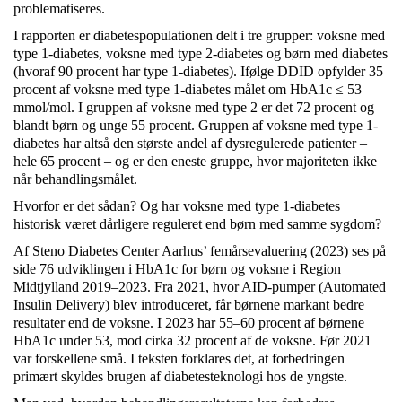
problematiseres.
I rapporten er diabetespopulationen delt i tre grupper: voksne med
type 1-diabetes, voksne med type 2-diabetes og børn med diabetes
(hvoraf 90 procent har type 1-diabetes). Ifølge DDID opfylder 35
procent af voksne med type 1-diabetes målet om HbA1c ≤ 53
mmol/mol. I gruppen af voksne med type 2 er det 72 procent og
blandt børn og unge 55 procent. Gruppen af voksne med type 1-
diabetes har altså den største andel af dysregulerede patienter –
hele 65 procent – og er den eneste gruppe, hvor majoriteten ikke
når behandlingsmålet.
Hvorfor er det sådan? Og har voksne med type 1-diabetes
historisk været dårligere reguleret end børn med samme sygdom?
Af Steno Diabetes Center Aarhus’ femårsevaluering (2023) ses på
side 76 udviklingen i HbA1c for børn og voksne i Region
Midtjylland 2019–2023. Fra 2021, hvor AID-pumper (Automated
Insulin Delivery) blev introduceret, får børnene markant bedre
resultater end de voksne. I 2023 har 55–60 procent af børnene
HbA1c under 53, mod cirka 32 procent af de voksne. Før 2021
var forskellene små. I teksten forklares det, at forbedringen
primært skyldes brugen af diabetesteknologi hos de yngste.