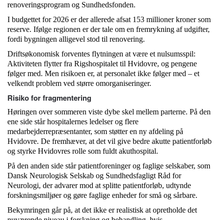
renoveringsprogram og Sundhedsfonden.
I budgettet for 2026 er der allerede afsat 153 millioner kroner som
reserve. Ifølge regionen er der tale om en fremrykning af udgifter,
fordi bygningen alligevel stod til renovering.
Driftsøkonomisk forventes flytningen at være et nulsumsspil:
Aktiviteten flytter fra Rigshospitalet til Hvidovre, og pengene
følger med. Men risikoen er, at personalet ikke følger med – et
velkendt problem ved større omorganiseringer.
Risiko for fragmentering
Høringen over sommeren viste dybe skel mellem parterne. På den
ene side står hospitalernes ledelser og flere
medarbejderrepræsentanter, som støtter en ny afdeling på
Hvidovre. De fremhæver, at det vil give bedre akutte patientforløb
og styrke Hvidovres rolle som fuldt akuthospital.
På den anden side står patientforeninger og faglige selskaber, som
Dansk Neurologisk Selskab og Sundhedsfagligt Råd for
Neurologi, der advarer mod at splitte patientforløb, udtynde
forskningsmiljøer og gøre faglige enheder for små og sårbare.
Bekymringen går på, at det ikke er realistisk at opretholde det
nuværende niveau i forskning og behandling, hvis