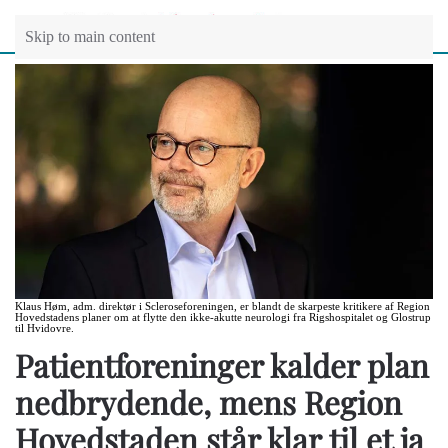
Skip to main content
Klaus Høm, adm. direktør i Scleroseforeningen, er blandt de skarpeste kritikere af Region
Hovedstadens planer om at flytte den ikke-akutte neurologi fra Rigshospitalet og Glostrup
til Hvidovre.
Patientforeninger kalder plan
nedbrydende, mens Region
Hovedstaden står klar til et ja