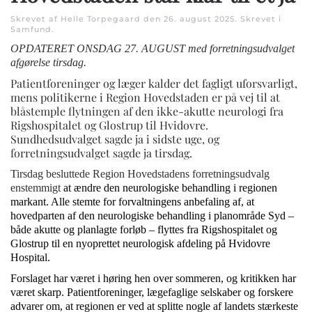
Skrevet af Helle Torpegaard den
26. august 2025
. Skrevet i
Samfund
.
OPDATERET ONSDAG 27. AUGUST med forretningsudvalget
afgørelse tirsdag.
Patientforeninger og læger kalder det fagligt uforsvarligt,
mens politikerne i Region Hovedstaden er på vej til at
blåstemple flytningen af den ikke-akutte neurologi fra
Rigshospitalet og Glostrup til Hvidovre.
Sundhedsudvalget sagde ja i sidste uge, og
forretningsudvalget sagde ja tirsdag.
Tirsdag besluttede Region Hovedstadens forretningsudvalg
enstemmigt
at ændre den neurologiske behandling i regionen
markant. Alle stemte for forvaltningens anbefaling af, at
hovedparten af den neurologiske behandling i planområde Syd –
både akutte og planlagte forløb – flyttes fra Rigshospitalet og
Glostrup til en nyoprettet neurologisk afdeling på Hvidovre
Hospital.
Forslaget har været i høring hen over sommeren, og kritikken har
været skarp. Patientforeninger, lægefaglige selskaber og forskere
advarer om, at regionen er ved at splitte nogle af landets stærkeste