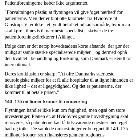
Patientforeningerne køber ikke argumentet.
"Forvaltningen påstår, at flytningen vil give 'øget nærhed' for
patienterne. Men der er blot otte kilometer fra Hvidovre til
Glostrup. Vi er ikke i et tyndt befolket udkantsområde, hvor man
skal køre i timevis til nærmeste specialist," skriver de tre
patientforeningsdirektører i Altinget.
Ifølge dem er det netop hovedstadens korte afstande, der gør det
muligt at samle stærke specialiserede miljøer – og dermed opnå
den kvalitet i behandling og forskning, som Danmark er kendt for
internationalt.
Deres konklusion er skarp: "At ofre Danmarks stærkeste
neurologiske miljøer for at få alle hospitaler til at ligne hinanden er
ikke lighed – det er ligegyldighed. Og det er patienterne, der
kommer til at betale prisen."
140–175 millioner kroner til renovering
Flytningen handler ikke kun om faglighed, men også om store
investeringer. Planen er, at Hvidovres gamle hovedbygning skal
renoveres, så patienterne kan få tidssvarende enestuer med eget
bad og toilet. De samlede omkostninger er beregnet til 140–175
millioner kroner, som finansieres gennem regionens