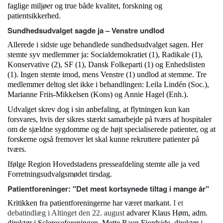
faglige miljøer og true både kvalitet, forskning og
patientsikkerhed.
Sundhedsudvalget sagde ja – Venstre undlod
Allerede i sidste uge behandlede sundhedsudvalget sagen. Her
stemte syv medlemmer ja: Socialdemokratiet (1), Radikale (1),
Konservative (2), SF (1), Dansk Folkeparti (1) og Enhedslisten
(1). Ingen stemte imod, mens Venstre (1) undlod at stemme. Tre
medlemmer deltog slet ikke i behandlingen: Leila Lindén (Soc.),
Marianne Friis-Mikkelsen (Kons) og Annie Hagel (Enh.).
Udvalget skrev dog i sin anbefaling, at flytningen kun kan
forsvares, hvis der sikres stærkt samarbejde på tværs af hospitaler
om de sjældne sygdomme og de højt specialiserede patienter, og at
forskerne også fremover let skal kunne rekruttere patienter på
tværs.
Ifølge Region Hovedstadens presseafdeling stemte alle ja ved
Forretningsudvalgsmødet tirsdag.
Patientforeninger: "Det mest kortsynede tiltag i mange år"
Kritikken fra patientforeningerne har været markant.
I et
debatindlæg i Altinget den 22. august
advarer Klaus Høm, adm.
direktør i Scleroseforeningen, Mette Raun Fjordside, direktør i