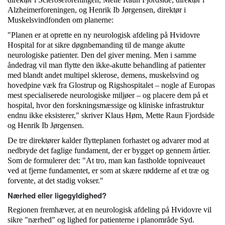
Alzheimerforeningen, og Henrik Ib Jørgensen, direktør i
Muskelsvindfonden om planerne:
"Planen er at oprette en ny neurologisk afdeling på Hvidovre
Hospital for at sikre døgnbemanding til de mange akutte
neurologiske patienter. Den del giver mening. Men i samme
åndedrag vil man flytte den ikke-akutte behandling af patienter
med blandt andet multipel sklerose, demens, muskelsvind og
hovedpine væk fra Glostrup og Rigshospitalet – nogle af Europas
mest specialiserede neurologiske miljøer – og placere dem på et
hospital, hvor den forskningsmæssige og kliniske infrastruktur
endnu ikke eksisterer," skriver Klaus Høm, Mette Raun Fjordside
og Henrik Ib Jørgensen.
De tre direktører kalder flytteplanen forhastet og advarer mod at
nedbryde det faglige fundament, der er bygget op gennem årtier.
Som de formulerer det: "At tro, man kan fastholde topniveauet
ved at fjerne fundamentet, er som at skære rødderne af et træ og
forvente, at det stadig vokser."
Nærhed eller ligegyldighed?
Regionen fremhæver, at en neurologisk afdeling på Hvidovre vil
sikre "nærhed" og lighed for patienterne i planområde Syd.