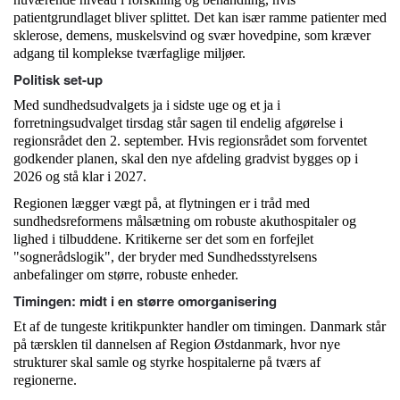
patientgrundlaget bliver splittet. Det kan især ramme patienter med
sklerose, demens, muskelsvind og svær hovedpine, som kræver
adgang til komplekse tværfaglige miljøer.
Politisk set-up
Med sundhedsudvalgets ja i sidste uge og et ja i
forretningsudvalget tirsdag står sagen til endelig afgørelse i
regionsrådet den 2. september. Hvis regionsrådet som forventet
godkender planen, skal den nye afdeling gradvist bygges op i
2026 og stå klar i 2027.
Regionen lægger vægt på, at flytningen er i tråd med
sundhedsreformens målsætning om robuste akuthospitaler og
lighed i tilbuddene. Kritikerne ser det som en forfejlet
"sognerådslogik", der bryder med Sundhedsstyrelsens
anbefalinger om større, robuste enheder.
Timingen: midt i en større omorganisering
Et af de tungeste kritikpunkter handler om timingen. Danmark står
på tærsklen til dannelsen af Region Østdanmark, hvor nye
strukturer skal samle og styrke hospitalerne på tværs af
regionerne.