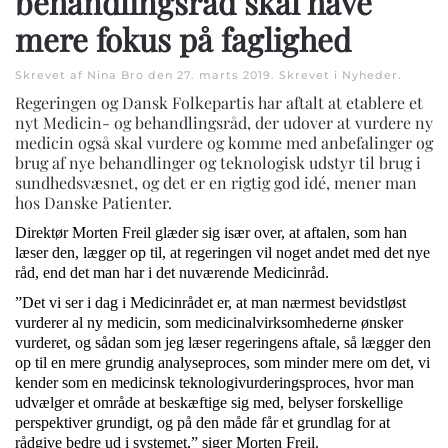
behandlingsråd skal have
mere fokus på faglighed
Skrevet af Nina Bro den
27. marts 2019
. Skrevet i
Nyheder
.
Regeringen og Dansk Folkepartis har aftalt at etablere et
nyt Medicin- og behandlingsråd, der udover at vurdere ny
medicin også skal vurdere og komme med anbefalinger og
brug af nye behandlinger og teknologisk udstyr til brug i
sundhedsvæsnet, og det er en rigtig god idé, mener man
hos Danske Patienter.
Direktør Morten Freil glæder sig især over, at aftalen, som han
læser den, lægger op til, at regeringen vil noget andet med det nye
råd, end det man har i det nuværende Medicinråd.
”Det vi ser i dag i Medicinrådet er, at man nærmest bevidstløst
vurderer al ny medicin, som medicinalvirksomhederne ønsker
vurderet, og sådan som jeg læser regeringens aftale, så lægger den
op til en mere grundig analyseproces, som minder mere om det, vi
kender som en medicinsk teknologivurderingsproces, hvor man
udvælger et område at beskæftige sig med, belyser forskellige
perspektiver grundigt, og på den måde får et grundlag for at
rådgive bedre ud i systemet,” siger Morten Freil.