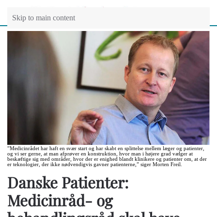
Skip to main content
”Medicinrådet har haft en svær start og har skabt en splittelse mellem læger og patienter,
og vi ser gerne, at man afprøver en konstruktion, hvor man i højere grad vælger at
beskæftige sig med områder, hvor der er enighed blandt klinikere og patienter om, at der
er teknologier, der ikke nødvendigvis gavner patienterne,” siger Morten Freil.
Danske Patienter:
Medicinråd- og