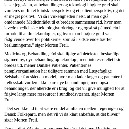
læser jeg sådan, at behandlinger og teknologi i højere grad skal
vurderes ud fra et klinisk perspektiv og et patientperspektiv, og det
er meget positivt. Vi så i virkeligheden helst, at man også
omdannede Medicinrådet til et bredere sammensat råd, hvor man
lavede medicinske teknologivurderinger og også så på medicin i
forhold til andre teknologier, og hvor man i højere grad var
rådgivende over for politikerne, som så i sidste ende træffer
beslutningerne,” siger Morten Freil.
Medicin- og Behandlingsråd skal ifølge aftaleteksten beskæftige
sig med ny, dyr behandling og teknologi, men interessefeltet bør
bredes ud, mener Danske Patienter. Patienternes
paraplyorganisation har tidligere sammen med Lægefaglige
Selskaber foreslået en model, hvor man lader læger og patienter i
fællesskab vurdere ikke bare nye behandlinger, men også
behandlinger, der allerede er i brug, og det vil give mulighed for at
frigive langt mere ressourcer i sundhedsvæsnet, siger Morten
Freil.
”Det ser ikke ud til at være en del af aftalen mellem regeringen og
Dansk Folkeparti, men det vil vi da klart anbefale, at det bliver,”
siger Morten Freil.
Der er afsat 83 mio. kroner over fem år til det nye Medicin- og