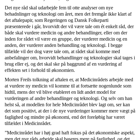
Det nye råd skal udarbejde fem til otte analyser om nye
behadnlinger og teknologi om året, men det fremgår ikke klart af
det aftalepapir, som Regeringen og Dansk Folkeparti
præsenterede i går, hvorvidt der vil være tale om ét enkelt råd, der
både skal vurdere medicin og andre behandlinger, eller om der
inden for rådet vil være en gruppe, der vurderer medicin og en
anden, der vurderer anden behandling og teknologi. I begge
tilfælde vil der dog være tale om, at rådet skal komme med
anbefalinger om, hvorvidt behandlinger og teknologier skal tages i
brug eller ej, og det skal ske på baggrund af en vurdering af
effekten set i forhold til økonomien.
Morten Freils tolkning af aftalen er, at Medicinrådets arbejde med
at vurdere ny medicin vil komme til at fortsætte nogenlunde som
hidtil, mens der vil blive etableret en lidt andet model for
vurderingen af andre behandlinger og teknologi. Og selv om han
helst så, at modellen for hele Medicinrådet blev lagt om, ser kan
det som positivt, at der i de nye vurderinger kommer mere vægt på
faglighed og mindre på økonomi, end det foreløbig har været
tilfældet i Medicinrådet.
”Medicinrådet har i høj grad haft fokus på det økonomiske aspekt,
men det nye råds arbejde skal baseres mere på faglighed, og det