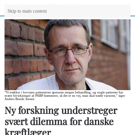
Skip to main content
"Vi trækker i forvejen patienterne igennem megen behandling, og nogle patienter har
svære bivirkninger af PARP-hæmmere, så det er en vej, man skal træde varsomt,” siger
Anders Bonde Jensen.
Ny forskning understreger
svært dilemma for danske
kræftlæger