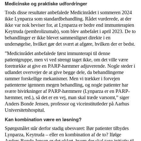
Medicinske og praktiske udfordringer
Trods disse resultater anbefalede Medicinrådet i sommeren 2024
ikke Lynparza som standardbehandling. Rådet vurderede, at der
ikke var nok beviser for, at Lynparza er bedre end immunterapien
Keytruda (pembrolizumab), som blev anbefalet i april 2023. De to
behandlinger er ikke blevet sammenlignet direkte i en
undersøgelse, hvilket gør det svært at afgøre, hvilken der er bedst.
”Medicinrådet anbefalede først immunterapi til denne
patientgruppe, men vi ved strengt taget ikke, om det ville være
foretrække at give en PARP-hæmmer adjuverende. Nogle steder i
udlandet overvejer de at give begge dele, da behandlingerne
rammer forskellige mekanismer. Men vi trækker i forvejen
patienterne igennem megen behandling, og nogle patienter har
svære bivirkninger af PARP-hæmmere (Lynparza er en PARP-
hæmmer, red.), så det er en vej, man skal træde varsomt,” siger
Anders Bonde Jensen, professor og viceinstitutleder på Aarhus
Universitetshospital.
Kan kombination være en løsning?
Spørgsmålet står derfor stadig ubesvaret: Bør patienter tilbydes
Lynparza, Keytruda – eller en kombination af de to? Ifølge
Anders Bonde Jensen er det uklart, hvem der skal tage initiativ til