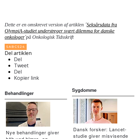
Dette er en omskrevet version af artiklen ´
Seksårsdata fra
OlympiA-studiet understreger svært dilemma for danske
onkologer
´på Onkologisk Tidsskrift
SABCS24
Del artiklen
Del
Tweet
Del
Kopier link
Sygdomme
Behandlinger
Dansk forsker: Lancet-
Nye behandlinger giver
studie giver misvisende
håb ved blære- og