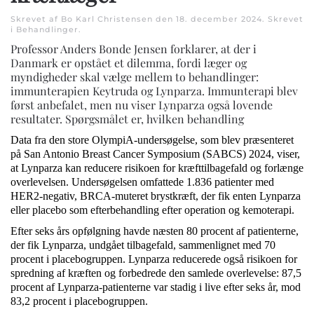
Skrevet af Bo Karl Christensen den
18. december 2024
. Skrevet
i
Behandlinger
.
Professor Anders Bonde Jensen forklarer, at der i
Danmark er opstået et dilemma, fordi læger og
myndigheder skal vælge mellem to behandlinger:
immunterapien Keytruda og Lynparza. Immunterapi blev
først anbefalet, men nu viser Lynparza også lovende
resultater. Spørgsmålet er, hvilken behandling
Data fra den store OlympiA-undersøgelse, som blev præsenteret
på San Antonio Breast Cancer Symposium (SABCS) 2024, viser,
at Lynparza kan reducere risikoen for kræfttilbagefald og forlænge
overlevelsen. Undersøgelsen omfattede 1.836 patienter med
HER2-negativ, BRCA-muteret brystkræft, der fik enten Lynparza
eller placebo som efterbehandling efter operation og kemoterapi.
Efter seks års opfølgning havde næsten 80 procent af patienterne,
der fik Lynparza, undgået tilbagefald, sammenlignet med 70
procent i placebogruppen. Lynparza reducerede også risikoen for
spredning af kræften og forbedrede den samlede overlevelse: 87,5
procent af Lynparza-patienterne var stadig i live efter seks år, mod
83,2 procent i placebogruppen.