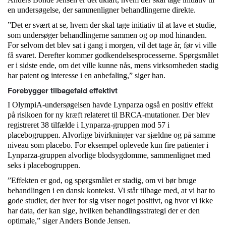
en undersøgelse, der sammenligner behandlingerne direkte.
”Det er svært at se, hvem der skal tage initiativ til at lave et studie,
som undersøger behandlingerne sammen og op mod hinanden.
For selvom det blev sat i gang i morgen, vil det tage år, før vi ville
få svaret. Derefter kommer godkendelsesprocesserne. Spørgsmålet
er i sidste ende, om det ville kunne nås, mens virksomheden stadig
har patent og interesse i en anbefaling,” siger han.
Forebygger tilbagefald effektivt
I OlympiA-undersøgelsen havde Lynparza også en positiv effekt
på risikoen for ny kræft relateret til BRCA-mutationer. Der blev
registreret 38 tilfælde i Lynparza-gruppen mod 57 i
placebogruppen. Alvorlige bivirkninger var sjældne og på samme
niveau som placebo. For eksempel oplevede kun fire patienter i
Lynparza-gruppen alvorlige blodsygdomme, sammenlignet med
seks i placebogruppen.
”Effekten er god, og spørgsmålet er stadig, om vi bør bruge
behandlingen i en dansk kontekst. Vi står tilbage med, at vi har to
gode studier, der hver for sig viser noget positivt, og hvor vi ikke
har data, der kan sige, hvilken behandlingsstrategi der er den
optimale,” siger Anders Bonde Jensen.