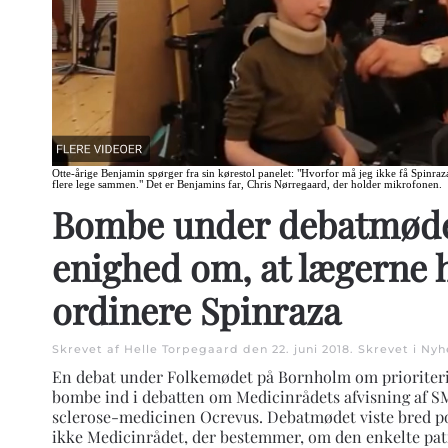
Otte-årige Benjamin spørger fra sin kørestol panelet: "Hvorfor må jeg ikke få Spin
flere lege sammen." Det er Benjamins far, Chris Nørregaard, der holder mikrofonen.
Bombe under debatmøde:
enighed om, at lægerne ha
ordinere Spinraza
Skrevet af Helle Torpegaard den
22. juni 2018
. Skrevet i
Nyh
En debat under Folkemødet på Bornholm om prioriteri
bombe ind i debatten om Medicinrådets afvisning af 
sclerose-medicinen Ocrevus. Debatmødet viste bred pol
ikke Medicinrådet, der bestemmer, om den enkelte pat