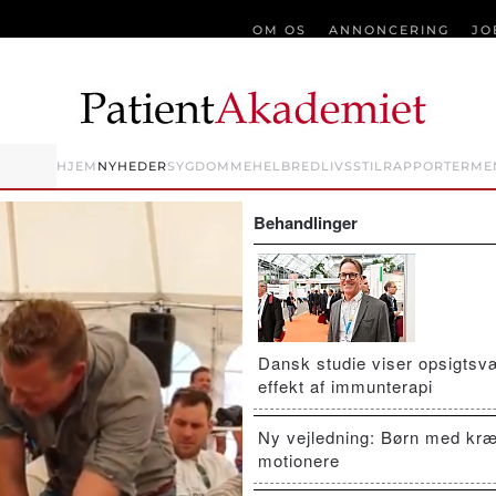
OM OS
ANNONCERING
JO
HJEM
NYHEDER
SYGDOMME
HELBRED
LIVSSTIL
RAPPORTER
ME
Behandlinger
Dansk studie viser opsigts
effekt af immunterapi
Ny vejledning: Børn med kræ
motionere