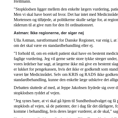
Heitmann.
"Stopklodsen ligger mellem den enkelte lægers vurdering, pati
Men vi skal have boret ud hvor. Det har intet med Medicinråd
Mortensen og tilføjede, at politikerne skulle sælge for, at reg
råderum til at give rum for den fri ordinationsret.
Astman: Ikke regionerne, der siger nej
Ulla Astman, næstformand for Danske Regioner, var enig i, at Me
om det skal være en standardbehandling eller ej.
"I forhold til, om en enkelt patient skal have en bestemt medicin 
faglige vurdering. Jeg vil gerne sætte store tykke streger under,
vores ledelser har sagt, at lægerne ikke må give en bestemt slag
er lukket for pengekassen, hvis det ikke er godkendt som standa
været før Medicinrådet. Selv om KRIS og RADS ikke godken
standardbehandling, kunne den enkelte læge udskrive det allig
Debatten sluttede af med, at Jeppe Jakobsen frydede sig over det
stopklodsen ryddet af vejen.
"Jeg synes bare, at vi skal gå hjem til Sundhedsudvalget og få 
stopklods af vejen, så de patienter, der i dag får det dårligere, 
komme i behandling, hvis deres læger vurderer, at de skal," sa