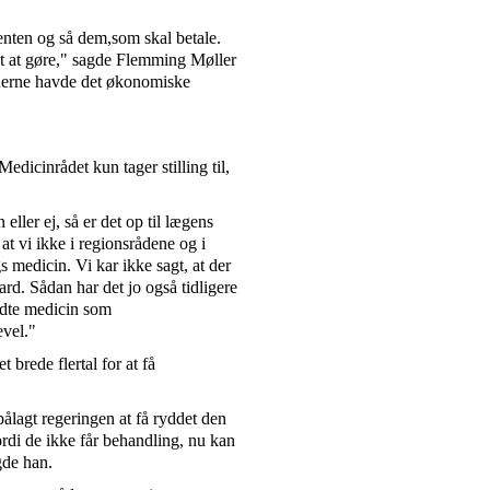
enten og så dem,som skal betale.
et at gøre," sagde Flemming Møller
ionerne havde det økonomiske
dicinrådet kun tager stilling til,
eller ej, så er det op til lægens
 at vi ikke i regionsrådene og i
s medicin. Vi kar ikke sagt, at der
rd. Sådan har det jo også tidligere
dte medicin som
evel."
 brede flertal for at få
pålagt regeringen at få ryddet den
fordi de ikke får behandling, nu kan
gde han.