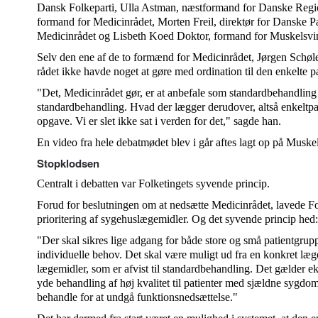
Dansk Folkeparti, Ulla Astman, næstformand for Danske Regio
formand for Medicinrådet, Morten Freil, direktør for Danske P
Medicinrådet og Lisbeth Koed Doktor, formand for Muskelsvi
Selv den ene af de to formænd for Medicinrådet, Jørgen Schøler 
rådet ikke havde noget at gøre med ordination til den enkelte pa
"Det, Medicinrådet gør, er at anbefale som standardbehandling 
standardbehandling. Hvad der lægger derudover, altså enkeltpat
opgave. Vi er slet ikke sat i verden for det," sagde han.
En video fra hele debatmødet blev i går aftes lagt op på Mus
Stopklodsen
Centralt i debatten var Folketingets syvende princip.
Forud for beslutningen om at nedsætte Medicinrådet, lavede Fo
prioritering af sygehuslægemidler. Og det syvende princip hed:
"Der skal sikres lige adgang for både store og små patientgrupp
individuelle behov. Det skal være muligt ud fra en konkret læ
lægemidler, som er afvist til standardbehandling. Det gælder ek
yde behandling af høj kvalitet til patienter med sjældne sygdomm
behandle for at undgå funktionsnedsættelse."