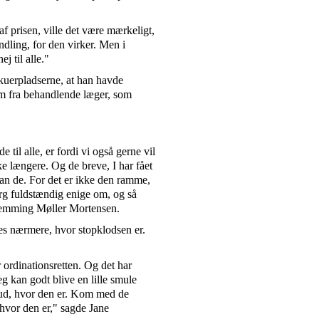
af prisen, ville det være mærkeligt,
dling, for den virker. Men i
j til alle."
kuerpladserne, at han havde
om fra behandlende læger, som
 til alle, er fordi vi også gerne vil
ke længere. Og de breve, I har fået
kan de. For det er ikke den ramme,
rg fuldstændig enige om, og så
Flemming Møller Mortensen.
es nærmere, hvor stopklodsen er.
ar ordinationsretten. Og det har
eg kan godt blive en lille smule
 ud, hvor den er. Kom med de
, hvor den er," sagde Jane