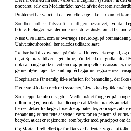
Det har dermed fra start været en mulighed i systemet, at den 
præparat, selv om Medicinrådet havde afvist det som standard
Problemet har været, at den enkelte læge ikke har kunnet ko
Sundhedspolitisk Tidsskrift har tidligere beskrevet,
hvordan læg
børneafdelinger brænder inde med deres ønske om at behandl
Niels Ove Illum, som er overlæge i neurologi på børneafdeli
Universitetshospital, har således tidligere sagt:
”Vi har haft diskussionen på Odense Universitetshospital, og dir
til, at Spinraza bliver taget i brug, når det ikke er godkendt a
nok så mange gode intentioner og principielle diskussioner, me
gennemføre nogen behandling på baggrund regionernes hensig
Hospitalerne får nemlig ikke refusion for behandling, der ikke 
Hvor stopklodsen reelt er i systemet, blev ikke dog ikke tydel
Som Jeppe Jakobsen sagde: "Medicinrådet fungerer på mange
udfordring er, hvordan håndteringen af Medicinrådets anbefalin
henvendelser fra læger, forældre og patienter, som siger, at de 
behandling er den rette at sætte i værk for en patient, så er det, 
betyder, at det er regionerne, som bryder med princippet om den
Og Morten Freil, direktør for Danske Patienter, sagde, at tolkn