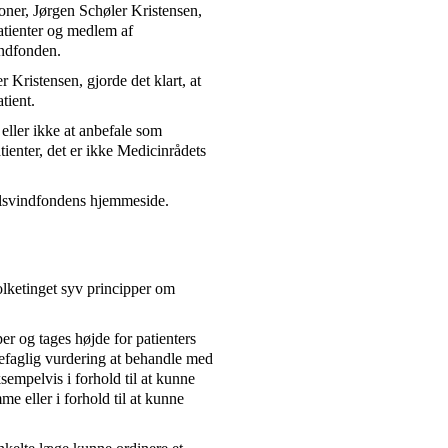
ner, Jørgen Schøler Kristensen,
atienter og medlem af
ndfonden.
Kristensen, gjorde det klart, at
tient.
eller ikke at anbefale som
ienter, det er ikke Medicinrådets
kelsvindfondens hjemmeside.
lketinget syv principper om
er og tages højde for patienters
gefaglig vurdering at behandle med
sempelvis i forhold til at kunne
e eller i forhold til at kunne