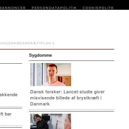
BANNONCER
PERSONDATAPOLITIK
COOKIEPOLITK
NINGER
MØDER
KRÆFTPLAN 5
Sygdomme
Dansk forsker: Lancet-studie giver
vækkende
misvisende billede af brystkræft i
Danmark
ft bør