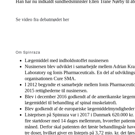
Han har nu indkaldt sundhedsminister Ellen Trane Nørby til å
Se video fra debatmødet her
Om Spinraza
Lægemiddel med indholdsstoffet nusinersen
Nusinersen blev udviklet i samarbejde mellem Adrian Kra
Laboratory og Ionis Pharmaceuticals. En del af udviklings
organisationen Cure SMA.
I 2012 begyndte et samarbejde mellem Ionis Pharmaceutic
2015 rettighederne til nusinersen.
Blev i december 2016 godkendt af de amerikanske lægem
lægemiddel til behandling af spinal muskelatrofi.
Blev godkendt af de europæiske lægemiddelmyndigheder 
Listeprisen på Spinraza var i 2017 i Danmark 620.000 kr. 
fire startdoser med 14 dages mellemrum, hvorefter patiente
måned. Derfor skal patienten det første behandlingsår have
tre doser, hvilket giver en listepris på 3,72 mio. kr. det førs