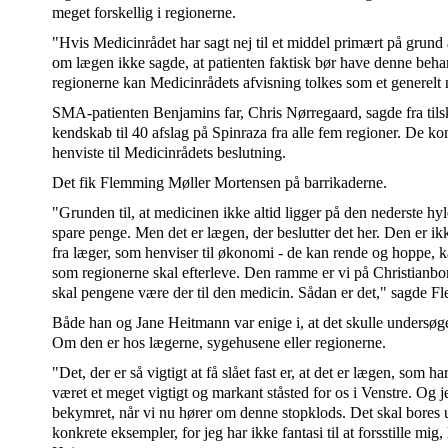
meget forskellig i regionerne.
"Hvis Medicinrådet har sagt nej til et middel primært på grund 
om lægen ikke sagde, at patienten faktisk bør have denne behan
regionerne kan Medicinrådets afvisning tolkes som et generelt ne
SMA-patienten Benjamins far, Chris Nørregaard, sagde fra tils
kendskab til 40 afslag på Spinraza fra alle fem regioner. De k
henviste til Medicinrådets beslutning.
Det fik Flemming Møller Mortensen på barrikaderne.
"Grunden til, at medicinen ikke altid ligger på den nederste hylde
spare penge. Men det er lægen, der beslutter det her. Den er ik
fra læger, som henviser til økonomi - de kan rende og hoppe, 
som regionerne skal efterleve. Den ramme er vi på Christianbo
skal pengene være der til den medicin. Sådan er det," sagde 
Både han og Jane Heitmann var enige i, at det skulle undersøg
Om den er hos lægerne, sygehusene eller regionerne.
"Det, der er så vigtigt at få slået fast er, at det er lægen, som h
været et meget vigtigt og markant ståsted for os i Venstre. Og j
bekymret, når vi nu hører om denne stopklods. Det skal bores
konkrete eksempler, for jeg har ikke fantasi til at forsstille mig