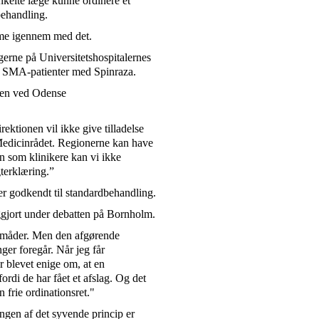
enkelte læge kunne ordinere et
behandling.
mme igennem med det.
erne på Universitetshospitalernes
e SMA-patienter med Spinraza.
ngen ved Odense
ektionen vil ikke give tilladelse
f Medicinrådet. Regionerne kan have
n som klinikere kan vi ikke
terklæring.”
er godkendt til standardbehandling.
iggjort under debatten på Bornholm.
 måder. Men den afgørende
ger foregår. Når jeg får
er blevet enige om, at en
fordi de har fået et afslag. Og det
 frie ordinationsret."
ingen af det syvende princip er