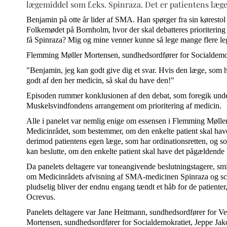
lægemiddel som f.eks. Spinraza. Det er patientens læge
Benjamin på otte år lider af SMA. Han spørger fra sin kørestol p
Folkemødet på Bornholm, hvor der skal debatteres prioritering
få Spinraza? Mig og mine venner kunne så lege mange flere l
Flemming Møller Mortensen, sundhedsordfører for Socialdemokra
"Benjamin, jeg kan godt give dig et svar. Hvis den læge, som hj
godt af den her medicin, så skal du have den!"
Episoden rummer konklusionen af den debat, som foregik unde
Muskelsvindfondens arrangement om prioritering af medicin.
Alle i panelet var nemlig enige om essensen i Flemming Møller 
Medicinrådet, som bestemmer, om den enkelte patient skal hav
derimod patientens egen læge, som har ordinationsretten, og s
kan beslutte, om den enkelte patient skal have det pågældende
Da panelets deltagere var toneangivende beslutningstagere, sm
om Medicinrådets afvisning af SMA-medicinen Spinraza og s
pludselig bliver der endnu engang tændt et håb for de patiente
Ocrevus.
Panelets deltagere var Jane Heitmann, sundhedsordfører for V
Mortensen, sundhedsordfører for Socialdemokratiet, Jeppe Jak