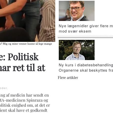
Nye lægemidler giver flere m
mod svær eksem
raza? Mig og mine venner kunne så lege mange
 Politisk
r ret til at
Ny kurs i diabetesbehandling
Organerne skal beskyttes fra
Flere artikler
eder
.
ng af medicin har sendt en
SMA-medicinen Spinraza og
itisk enighed om, at det er
ient skal have et godkendt