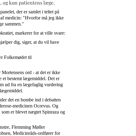
, og kun patientens læge.
anelet, der er samlet i teltet på
 af medicin: "Hvorfor må jeg ikke
ege sammen."
tiet, markerer for at ville svare:
ælper dig, siger, at du vil have
r Folkemødet til
Mortensens ord - at det er ikke
e et bestemt lægemiddel. Det er
om ud fra en lægefaglig vurdering
 lægemiddel.
ider det en bombe ind i debatten
clerose-medicinen Ocrevus. Og
r, som er blevet nægtet Spinraza og
enstre, Flemming Møller
obsen, Medicinråds-ordfører for