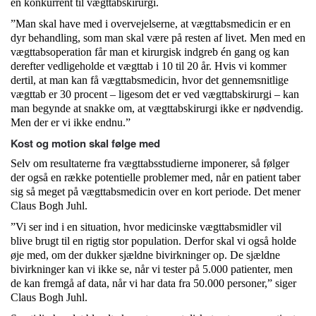
en konkurrent til vægttabskirurgi.
”Man skal have med i overvejelserne, at vægttabsmedicin er en
dyr behandling, som man skal være på resten af livet. Men med en
vægttabsoperation får man et kirurgisk indgreb én gang og kan
derefter vedligeholde et vægttab i 10 til 20 år. Hvis vi kommer
dertil, at man kan få vægttabsmedicin, hvor det gennemsnitlige
vægttab er 30 procent – ligesom det er ved vægttabskirurgi – kan
man begynde at snakke om, at vægttabskirurgi ikke er nødvendig.
Men der er vi ikke endnu.”
Kost og motion skal følge med
Selv om resultaterne fra vægttabsstudierne imponerer, så følger
der også en række potentielle problemer med, når en patient taber
sig så meget på vægttabsmedicin over en kort periode. Det mener
Claus Bogh Juhl.
”Vi ser ind i en situation, hvor medicinske vægttabsmidler vil
blive brugt til en rigtig stor population. Derfor skal vi også holde
øje med, om der dukker sjældne bivirkninger op. De sjældne
bivirkninger kan vi ikke se, når vi tester på 5.000 patienter, men
de kan fremgå af data, når vi har data fra 50.000 personer,” siger
Claus Bogh Juhl.