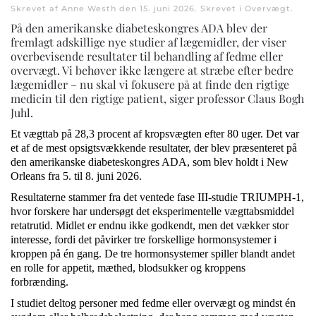
Skrevet af Anne Westh den
15. juni 2026
. Skrevet i
Overvægt
.
På den amerikanske diabeteskongres ADA blev der
fremlagt adskillige nye studier af lægemidler, der viser
overbevisende resultater til behandling af fedme eller
overvægt. Vi behøver ikke længere at stræbe efter bedre
lægemidler – nu skal vi fokusere på at finde den rigtige
medicin til den rigtige patient, siger professor Claus Bogh
Juhl.
Et vægttab på 28,3 procent af kropsvægten efter 80 uger. Det var
et af de mest opsigtsvækkende resultater, der blev præsenteret på
den amerikanske diabeteskongres ADA, som blev holdt i New
Orleans fra 5. til 8. juni 2026.
Resultaterne stammer fra det ventede fase III-studie TRIUMPH-1,
hvor forskere har undersøgt det eksperimentelle vægttabsmiddel
retatrutid. Midlet er endnu ikke godkendt, men det vækker stor
interesse, fordi det påvirker tre forskellige hormonsystemer i
kroppen på én gang. De tre hormonsystemer spiller blandt andet
en rolle for appetit, mæthed, blodsukker og kroppens
forbrænding.
I studiet deltog personer med fedme eller overvægt og mindst én