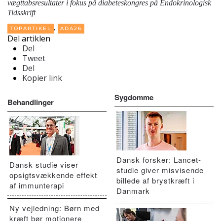
vægttabsresultater i fokus på diabeteskongres
på Endokrinologisk
Tidsskrift
,
TOPARTIKEL
ADA26
Del artiklen
Del
Tweet
Del
Kopier link
Sygdomme
Behandlinger
Dansk forsker: Lancet-
Dansk studie viser
studie giver misvisende
opsigtsvækkende effekt
billede af brystkræft i
af immunterapi
Danmark
Ny vejledning: Børn med
kræft bør motionere