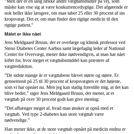
"Men der er en lang række andre vægttabsmidler på vej, som
måske kan vise sig at være konkurrencedygtige. Det afgørende er
nok heller ikke længere, om man taber 25 eller 30 procent af sin
kropsvægt. Det er, om man finder den rigtige medicin til den
rigtige patient."
Målet er ikke nået
Jens Meldgaard Bruun, der er overlæge og klinisk professor ved
Steno Diabetes Center Aarhus samt lægefaglig leder af National
Center for Overvægt, mener ikke nødvendigvis, at man har nået
loftet for, hvor meget et vægttabsmiddel kan præstere af
vægtreduktion.
”De sidste mange år er vægttabene blevet større og større. Et
gennemsnit på 25 til 30 procent af kropsvægten er det højeste,
som vi har opnået nu. Men jeg kan stadig forestille mig, at det kan
blive bedre,” siger Jens Meldgaard Bruun, der mener, at et
vægttab på over 30 procent godt kan give mening:
”Det afhænger meget af, hvad man ønsker at opnå med et
vægttab. Ved type 2-diabetes kan store vægttab være
nødvendige.”
Han mener ikke, at de store vægttab opnået på medicin endnu er