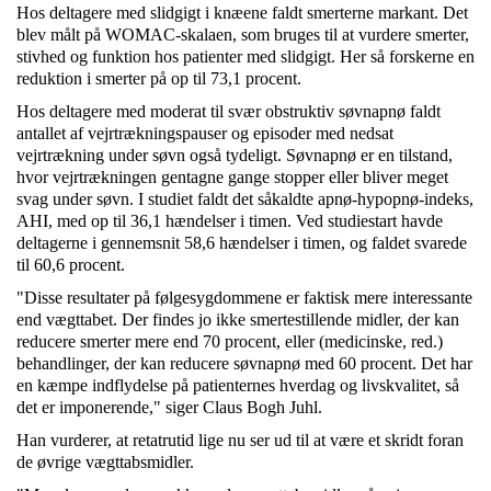
Hos deltagere med slidgigt i knæene faldt smerterne markant. Det
blev målt på WOMAC-skalaen, som bruges til at vurdere smerter,
stivhed og funktion hos patienter med slidgigt. Her så forskerne en
reduktion i smerter på op til 73,1 procent.
Hos deltagere med moderat til svær obstruktiv søvnapnø faldt
antallet af vejrtrækningspauser og episoder med nedsat
vejrtrækning under søvn også tydeligt. Søvnapnø er en tilstand,
hvor vejrtrækningen gentagne gange stopper eller bliver meget
svag under søvn. I studiet faldt det såkaldte apnø-hypopnø-indeks,
AHI, med op til 36,1 hændelser i timen. Ved studiestart havde
deltagerne i gennemsnit 58,6 hændelser i timen, og faldet svarede
til 60,6 procent.
"Disse resultater på følgesygdommene er faktisk mere interessante
end vægttabet. Der findes jo ikke smertestillende midler, der kan
reducere smerter mere end 70 procent, eller (medicinske, red.)
behandlinger, der kan reducere søvnapnø med 60 procent. Det har
en kæmpe indflydelse på patienternes hverdag og livskvalitet, så
det er imponerende," siger Claus Bogh Juhl.
Han vurderer, at retatrutid lige nu ser ud til at være et skridt foran
de øvrige vægttabsmidler.