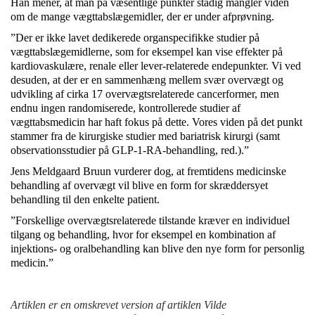
Han mener, at man på væsentlige punkter stadig mangler viden
om de mange vægttabslægemidler, der er under afprøvning.
”Der er ikke lavet dedikerede organspecifikke studier på
vægttabslægemidlerne, som for eksempel kan vise effekter på
kardiovaskulære, renale eller lever-relaterede endepunkter. Vi ved
desuden, at der er en sammenhæng mellem svær overvægt og
udvikling af cirka 17 overvægtsrelaterede cancerformer, men
endnu ingen randomiserede, kontrollerede studier af
vægttabsmedicin har haft fokus på dette. Vores viden på det punkt
stammer fra de kirurgiske studier med bariatrisk kirurgi (samt
observationsstudier på GLP-1-RA-behandling, red.).”
Jens Meldgaard Bruun vurderer dog, at fremtidens medicinske
behandling af overvægt vil blive en form for skræddersyet
behandling til den enkelte patient.
”Forskellige overvægtsrelaterede tilstande kræver en individuel
tilgang og behandling, hvor for eksempel en kombination af
injektions- og oralbehandling kan blive den nye form for personlig
medicin.”
Artiklen er en omskrevet version af artiklen
Vilde