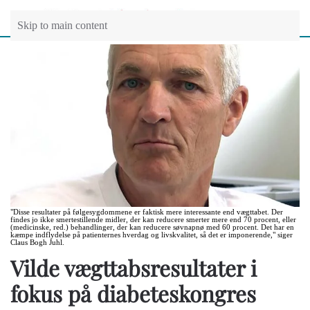
Skip to main content
"Disse resultater på følgesygdommene er faktisk mere interessante end vægttabet. Der
findes jo ikke smertestillende midler, der kan reducere smerter mere end 70 procent, eller
(medicinske, red.) behandlinger, der kan reducere søvnapnø med 60 procent. Det har en
kæmpe indflydelse på patienternes hverdag og livskvalitet, så det er imponerende," siger
Claus Bogh Juhl.
Vilde vægttabsresultater i
fokus på diabeteskongres