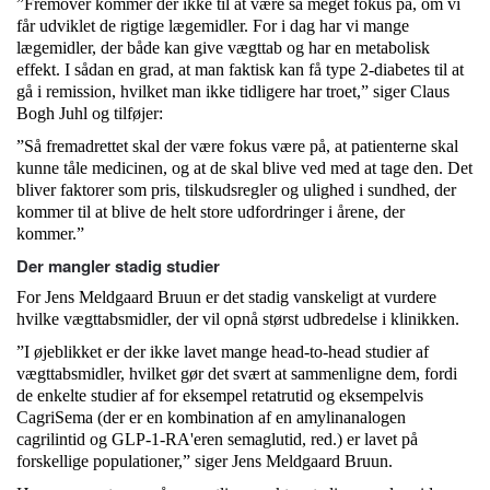
”Fremover kommer der ikke til at være så meget fokus på, om vi
får udviklet de rigtige lægemidler. For i dag har vi mange
lægemidler, der både kan give vægttab og har en metabolisk
effekt. I sådan en grad, at man faktisk kan få type 2-diabetes til at
gå i remission, hvilket man ikke tidligere har troet,” siger Claus
Bogh Juhl og tilføjer:
”Så fremadrettet skal der være fokus være på, at patienterne skal
kunne tåle medicinen, og at de skal blive ved med at tage den. Det
bliver faktorer som pris, tilskudsregler og ulighed i sundhed, der
kommer til at blive de helt store udfordringer i årene, der
kommer.”
Der mangler stadig studier
For Jens Meldgaard Bruun er det stadig vanskeligt at vurdere
hvilke vægttabsmidler, der vil opnå størst udbredelse i klinikken.
”I øjeblikket er der ikke lavet mange head-to-head studier af
vægttabsmidler, hvilket gør det svært at sammenligne dem, fordi
de enkelte studier af for eksempel retatrutid og eksempelvis
CagriSema (der er en kombination af en amylinanalogen
cagrilintid og GLP-1-RA'eren semaglutid, red.) er lavet på
forskellige populationer,” siger Jens Meldgaard Bruun.