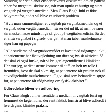
Samtidig har det blandt eksperter været diskuteret, om en patient
taber for meget muskelmasse, når man opnår et hurtigt og stort
vægttab på vægttabsmedicin. Men Claus Bogh Juhl er ikke
bekymret for, at det vil blive et udbredt problem.
”Hvis man sammenligner et vægttab på vægttabsmedicin og et
vægttab uden vægttabsmedicin, så ser det ud til, at man bevarer
sin muskelmasse mindst lige så godt på vægttabsmedicin. Så det
er altså vægttabet i sig selv, der gør, at man taber muskelmasse,”
siger han og påpeger:
”Alle studierne på vægttabsområdet er lavet med udgangspunkt i,
at patienterne har fået vejledning om diæt og fysisk aktivitet. Så
det skal vi også huske, når vi bruger lægemidlerne i klinikken.
Her tror jeg, at diætisterne kommer til at få en helt ny rolle i
fremtiden, hvor de skal sikre sig, at patienterne får protein nok til
at vedligeholde muskelmassen. Og vi skal som behandlere sørge
for, at patienterne får rådgivning om fysisk aktivitet.”
Udbredelse bliver en udfordring
For Claus Bogh Juhl er fremtidens medicin til vægttab først og
fremmest de lægemidler, der rent faktisk formår at blive udbredt i
hverdagens kliniske praksis.