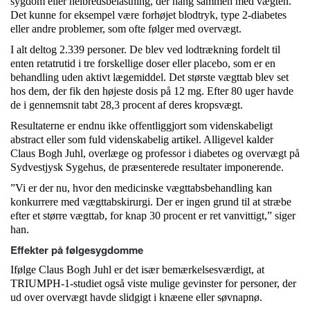
sygdom eller helbredsbelastning, der hang sammen med vægten.
Det kunne for eksempel være forhøjet blodtryk, type 2-diabetes
eller andre problemer, som ofte følger med overvægt.
I alt deltog 2.339 personer. De blev ved lodtrækning fordelt til
enten retatrutid i tre forskellige doser eller placebo, som er en
behandling uden aktivt lægemiddel. Det største vægttab blev set
hos dem, der fik den højeste dosis på 12 mg. Efter 80 uger havde
de i gennemsnit tabt 28,3 procent af deres kropsvægt.
Resultaterne er endnu ikke offentliggjort som videnskabeligt
abstract eller som fuld videnskabelig artikel. Alligevel kalder
Claus Bogh Juhl, overlæge og professor i diabetes og overvægt på
Sydvestjysk Sygehus, de præsenterede resultater imponerende.
”Vi er der nu, hvor den medicinske vægttabsbehandling kan
konkurrere med vægttabskirurgi. Der er ingen grund til at stræbe
efter et større vægttab, for knap 30 procent er ret vanvittigt,” siger
han.
Effekter på følgesygdomme
Ifølge Claus Bogh Juhl er det især bemærkelsesværdigt, at
TRIUMPH-1-studiet også viste mulige gevinster for personer, der
ud over overvægt havde slidgigt i knæene eller søvnapnø.