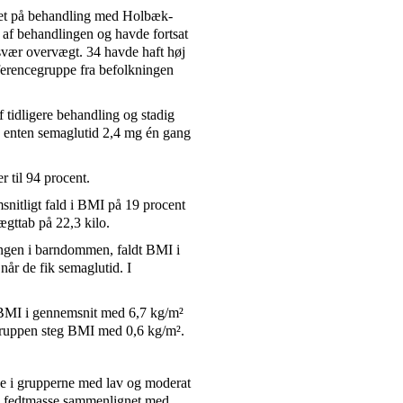
eret på behandling med Holbæk-
t af behandlingen og havde fortsat
svær overvægt. 34 havde haft høj
ferencegruppe fra befolkningen
 tidligere behandling og stadig
ed enten semaglutid 2,4 mg én gang
r til 94 procent.
snitligt fald i BMI på 19 procent
ægttab på 22,3 kilo.
lingen i barndommen, faldt BMI i
år de fik semaglutid. I
t BMI i gennemsnit med 6,7 kg/m²
gruppen steg BMI med 0,6 kg/m².
rne i grupperne med lav og moderat
ilo fedtmasse sammenlignet med