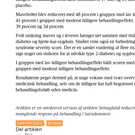
placebo.
Mavefedtet blev reduceret med 48 procent i gruppen med lav t
41 procent i gruppen med moderat tidligere behandlingseffekt.
39 procent og 34 procent.
Fedt omkring maven og i leveren hænger tæt sammen med risik
diabetes og hjerte-kar-sygdom. Studiet viste også en forbedring
syndrome severity score. Det er en samlet vurdering af flere ri
sige noget om risikoen for at udvikle type 2-diabetes og sygdom
I gruppen med lav tidligere behandlingseffekt faldt scoren med
gruppen med moderat tidligere behandlingseffekt.
Resultaterne peger dermed på, at unge voksne med svær overv
medicinsk behandling, selv om de tidligere har haft begrænset e
behandlingsforløb uden medicin.
Artiklen er en omskrevet version af artiklen
Semaglutid reducer
manglende respons på behandling i barndommen
,
TOPARTIKEL
ECO26
Del artiklen