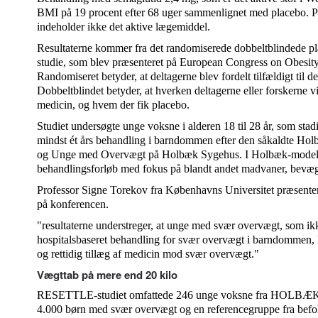
BMI på 19 procent efter 68 uger sammenlignet med placebo. Pl
indeholder ikke det aktive lægemiddel.
Resultaterne kommer fra det randomiserede dobbeltblindede
studie, som blev præsenteret på European Congress on Obesity
Randomiseret betyder, at deltagerne blev fordelt tilfældigt til de
Dobbeltblindet betyder, at hverken deltagerne eller forskerne v
medicin, og hvem der fik placebo.
Studiet undersøgte unge voksne i alderen 18 til 28 år, som sta
mindst ét års behandling i barndommen efter den såkaldte H
og Unge med Overvægt på Holbæk Sygehus. I Holbæk-modellen 
behandlingsforløb med fokus på blandt andet madvaner, bevæge
Professor Signe Torekov fra Københavns Universitet præsenter
på konferencen.
"resultaterne understreger, at unge med svær overvægt, som ik
hospitalsbaseret behandling for svær overvægt i barndommen, 
og rettidig tillæg af medicin mod svær overvægt."
Vægttab på mere end 20 kilo
RESETTLE-studiet omfattede 246 unge voksne fra HOLBÆK-s
4.000 børn med svær overvægt og en referencegruppe fra befo