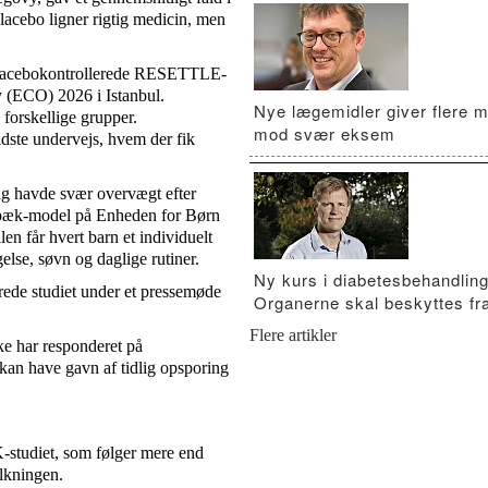
acebo ligner rigtig medicin, men
 placebokontrollerede RESETTLE-
 (ECO) 2026 i Istanbul.
Nye lægemidler giver flere m
 forskellige grupper.
mod svær eksem
idste undervejs, hvem der fik
dig havde svær overvægt efter
olbæk-model på Enheden for Børn
får hvert barn et individuelt
lse, søvn og daglige rutiner.
Ny kurs i diabetesbehandling
ede studiet under et pressemøde
Organerne skal beskyttes fra
Flere artikler
ke har responderet på
kan have gavn af tidlig opsporing
tudiet, som følger mere end
lkningen.