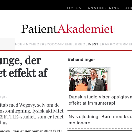
OM OS
ANNONCERING
JO
HJEM
NYHEDER
SYGDOMME
HELBRED
LIVSSTIL
RAPPORTER
ME
unge, der
Behandlinger
t effekt af
Dansk studie viser opsigts
ægt
.
effekt af immunterapi
ttab med Wegovy, selv om de
ostomlægning, fysisk aktivitet
Ny vejledning: Børn med kræ
RESETTLE-studiet, som er ledet
hus.
motionere
govy, gav et gennemsnitligt fald i