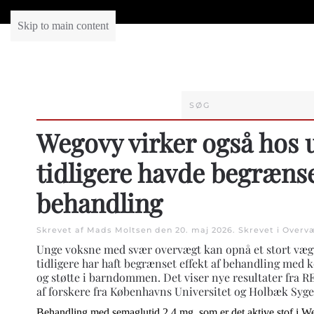
Skip to main content
Wegovy virker også hos 
tidligere havde begrænse
behandling
Skrevet af Mads Moltsen den
20. maj 2026
. Skrevet i
Overv
Unge voksne med svær overvægt kan opnå et stort væg
tidligere har haft begrænset effekt af behandling med k
og støtte i barndommen. Det viser nye resultater fra 
af forskere fra Københavns Universitet og Holbæk Syge
Behandling med semaglutid 2,4 mg, som er det aktive stof i We