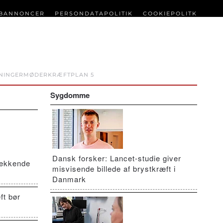
BANNONCER
PERSONDATAPOLITIK
COOKIEPOLITK
NINGER
MØDER
KRÆFTPLAN 5
Sygdomme
Dansk forsker: Lancet-studie giver
vækkende
misvisende billede af brystkræft i
Danmark
ft bør