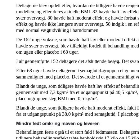
Deltagerne blev opdelt efter, hvordan de tidligere havde reag
modellen, og efter deres aktuelle BMI. 82 havde haft lav effek
svær overvægt. 80 havde haft moderat effekt og havde fortsat 
effekt og havde ikke længere svær overvægt. 50 indgik i en re
med normal vægtudvikling i barndommen.
De 162 unge voksne, som havde haft lav eller moderat effekt af
havde svær overvægt, blev tilfældigt fordelt til behandling m
om ugen eller placebo i 68 uger.
I alt gennemførte 152 deltagere det afsluttende besøg. Det svare
Efter 68 uger havde deltagerne i semaglutid-gruppen et gennem
sammenlignet med placebo. Det svarede til et gennemsnitligt v
Blandt de unge, som tidligere havde haft lav effekt af behand
gennemsnit med 7,3 kg/m² fra et udgangspunkt på 40,5 kg/m², n
placebogruppen steg BMI med 0,5 kg/m².
Blandt de unge, som tidligere havde haft moderat effekt, fald
fra et udgangspunkt på 38,0 kg/m² med semaglutid. I placebo
Mindre fedt omkring maven og leveren
Behandlingen førte også til et stort fald i fedtmassen. Deltage
tidligere behandlingseffekt tabte henholdsvis 17 kilo og 15 k