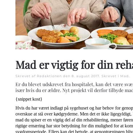
Mad er vigtig for din reh
Skrevet af Redaktionen den
8. august 2017
. Skrevet i
Mad
.
Er du blevet udskrevet fra hospitalet, kan det være sv
især hvis du er ældre. Nyt projekt vil derfor tilbyde ma
{snippet kost}
Hvis du har været indlagt på sygehuset og har behov for genop
overskue at stå over kødgryderne. Men det er ikke ligegyldigt,
mad du spiser er en vigtig del af din rehabilitering, mener før
rigtige ernæring har stor betydning for din mulighed for at komm
sygdomsperiode. Ellers kan det betyde, at genoptræningen bliv