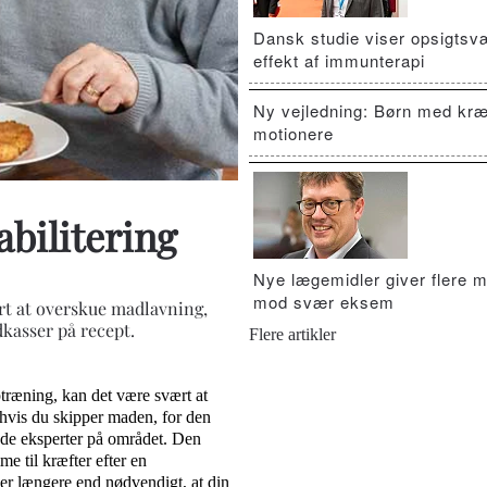
Dansk studie viser opsigts
effekt af immunterapi
Ny vejledning: Børn med kræ
motionere
abilitering
Nye lægemidler giver flere m
mod svær eksem
ært at overskue madlavning,
dkasser på recept.
Flere artikler
træning, kan det være svært at
 hvis du skipper maden, for den
ende eksperter på området. Den
e til kræfter efter en
er længere end nødvendigt, at din