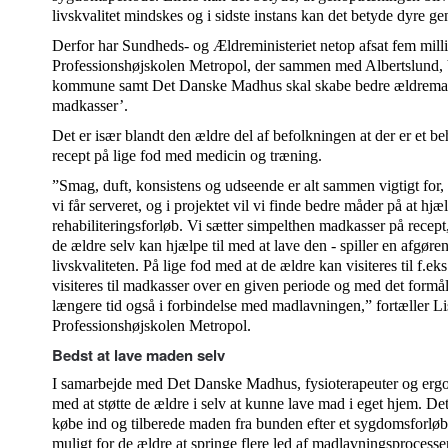
livskvalitet mindskes og i sidste instans kan det betyde dyre g
Derfor har Sundheds- og Ældreministeriet netop afsat fem milli
Professionshøjskolen Metropol, der sammen med Albertslund,
kommune samt Det Danske Madhus skal skabe bedre ældremad i
madkasser’.
Det er især blandt den ældre del af befolkningen at der er et 
recept på lige fod med medicin og træning.
”Smag, duft, konsistens og udseende er alt sammen vigtigt for, o
vi får serveret, og i projektet vil vi finde bedre måder på at h
rehabiliteringsforløb. Vi sætter simpelthen madkasser på recept
de ældre selv kan hjælpe til med at lave den - spiller en afgøren
livskvaliteten. På lige fod med at de ældre kan visiteres til f.e
visiteres til madkasser over en given periode og med det formål
længere tid også i forbindelse med madlavningen,” fortæller Lise
Professionshøjskolen Metropol.
Bedst at lave maden selv
I samarbejde med Det Danske Madhus, fysioterapeuter og ergote
med at støtte de ældre i selv at kunne lave mad i eget hjem. De
købe ind og tilberede maden fra bunden efter et sygdomsforlø
muligt for de ældre at springe flere led af madlavningsprocessen