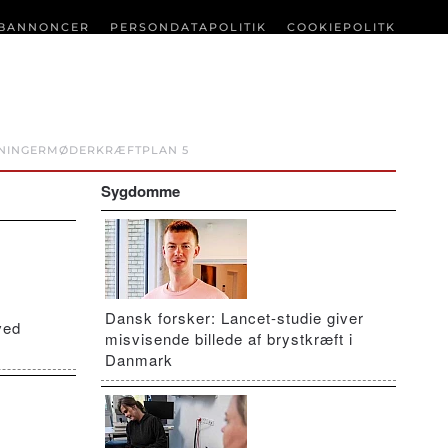
BANNONCER
PERSONDATAPOLITIK
COOKIEPOLITK
NINGER
MØDER
KRÆFTPLAN 5
Sygdomme
Dansk forsker: Lancet-studie giver
ved
misvisende billede af brystkræft i
Danmark