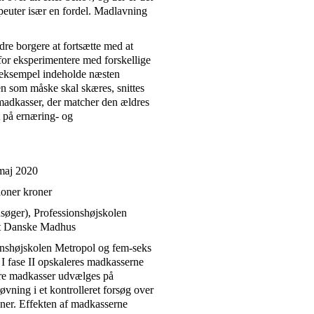
peuter især en fordel. Madlavning
ldre borgere at fortsætte med at
rfor eksperimentere med forskellige
r eksempel indeholde næsten
men som måske skal skæres, snittes
 madkasser, der matcher den ældres
 på ernæring- og
 maj 2020
ioner kroner
øger), Professionshøjskolen
t Danske Madhus
onshøjskolen Metropol og fem-seks
 I fase II opskaleres madkasserne
tre madkasser udvælges på
vning i et kontrolleret forsøg over
uner. Effekten af madkasserne