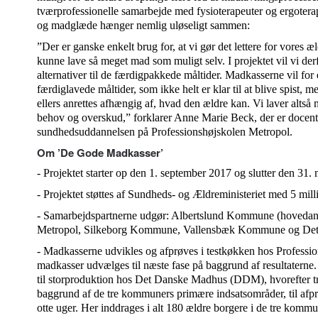
tværprofessionelle samarbejde med fysioterapeuter og ergotera
og madglæde hænger nemlig uløseligt sammen:
”Der er ganske enkelt brug for, at vi gør det lettere for vores æ
kunne lave så meget mad som muligt selv. I projektet vil vi de
alternativer til de færdigpakkede måltider. Madkasserne vil fo
færdiglavede måltider, som ikke helt er klar til at blive spist, 
ellers anrettes afhængig af, hvad den ældre kan. Vi laver altså
behov og overskud,” forklarer Anne Marie Beck, der er docent
sundhedsuddannelsen på Professionshøjskolen Metropol.
Om ’De Gode Madkasser’
- Projektet starter op den 1. september 2017 og slutter den 31.
- Projektet støttes af Sundheds- og Ældreministeriet med 5 mill
- Samarbejdspartnerne udgør: Albertslund Kommune (hovedans
Metropol, Silkeborg Kommune, Vallensbæk Kommune og De
- Madkasserne udvikles og afprøves i testkøkken hos Professi
madkasser udvælges til næste fase på baggrund af resultaterne.
til storproduktion hos Det Danske Madhus (DDM), hvorefter 
baggrund af de tre kommuners primære indsatsområder, til afprø
otte uger. Her inddrages i alt 180 ældre borgere i de tre komm