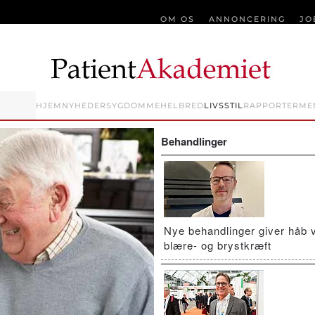
OM OS
ANNONCERING
JO
HJEM
NYHEDER
SYGDOMME
HELBRED
LIVSSTIL
RAPPORTER
ME
Behandlinger
Nye behandlinger giver håb 
blære- og brystkræft