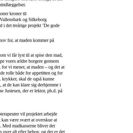
enindlæggelser.
oner kroner til
 Vallensbæk og Silkeborg
 det treårige projekt ’De gode
behov for, at maden kommer på
m vi får lyst til at spise den mad,
jælpe vores ældre borgere gennem
, for vi mener, at maden – og det at
de rolle både for appetitten og for
ks. krykker, skal de også kunne
, at de kan klare sig derhjemme i
 Justesen, der er lektor, ph.d. på
rapeuter vil projektet arbejde
t kan være svært at overskue at
b. Med madkasserne bliver det
 over alt efter behov, og der er det