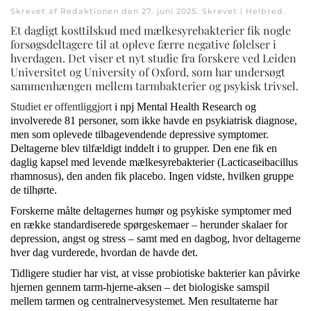
Skrevet af Redaktionen den
27. juni 2025
. Skrevet i
Helbred
.
Et dagligt kosttilskud med mælkesyrebakterier fik nogle
forsøgsdeltagere til at opleve færre negative følelser i
hverdagen. Det viser et nyt studie fra forskere ved Leiden
Universitet og University of Oxford, som har undersøgt
sammenhængen mellem tarmbakterier og psykisk trivsel.
Studiet er offentliggjort
i npj Mental Health Research og
involverede 81 personer, som ikke havde en psykiatrisk diagnose,
men som oplevede tilbagevendende depressive symptomer.
Deltagerne blev tilfældigt inddelt i to grupper. Den ene fik en
daglig kapsel med levende mælkesyrebakterier (Lacticaseibacillus
rhamnosus), den anden fik placebo. Ingen vidste, hvilken gruppe
de tilhørte.
Forskerne målte deltagernes humør og psykiske symptomer med
en række standardiserede spørgeskemaer – herunder skalaer for
depression, angst og stress – samt med en dagbog, hvor deltagerne
hver dag vurderede, hvordan de havde det.
Tidligere studier har vist, at visse probiotiske bakterier kan påvirke
hjernen gennem tarm-hjerne-aksen – det biologiske samspil
mellem tarmen og centralnervesystemet. Men resultaterne har