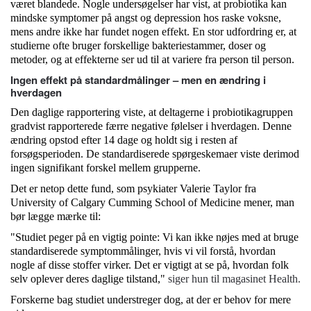
været blandede. Nogle undersøgelser har vist, at probiotika kan
mindske symptomer på angst og depression hos raske voksne,
mens andre ikke har fundet nogen effekt. En stor udfordring er, at
studierne ofte bruger forskellige bakteriestammer, doser og
metoder, og at effekterne ser ud til at variere fra person til person.
Ingen effekt på standardmålinger – men en ændring i
hverdagen
Den daglige rapportering viste, at deltagerne i probiotikagruppen
gradvist rapporterede færre negative følelser i hverdagen. Denne
ændring opstod efter 14 dage og holdt sig i resten af
forsøgsperioden. De standardiserede spørgeskemaer viste derimod
ingen signifikant forskel mellem grupperne.
Det er netop dette fund, som psykiater Valerie Taylor fra
University of Calgary Cumming School of Medicine mener, man
bør lægge mærke til:
"Studiet peger på en vigtig pointe: Vi kan ikke nøjes med at bruge
standardiserede symptommålinger, hvis vi vil forstå, hvordan
nogle af disse stoffer virker. Det er vigtigt at se på, hvordan folk
selv oplever deres daglige tilstand,"
siger hun til magasinet Health.
Forskerne bag studiet understreger dog, at der er behov for mere