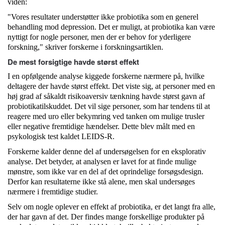
viden:
"Vores resultater understøtter ikke probiotika som en generel
behandling mod depression. Det er muligt, at probiotika kan være
nyttigt for nogle personer, men der er behov for yderligere
forskning," skriver forskerne i forskningsartiklen.
De mest forsigtige havde størst effekt
I en opfølgende analyse kiggede forskerne nærmere på, hvilke
deltagere der havde størst effekt. Det viste sig, at personer med en
høj grad af såkaldt risikoaversiv tænkning havde størst gavn af
probiotikatilskuddet. Det vil sige personer, som har tendens til at
reagere med uro eller bekymring ved tanken om mulige trusler
eller negative fremtidige hændelser. Dette blev målt med en
psykologisk test kaldet LEIDS-R.
Forskerne kalder denne del af undersøgelsen for en eksplorativ
analyse. Det betyder, at analysen er lavet for at finde mulige
mønstre, som ikke var en del af det oprindelige forsøgsdesign.
Derfor kan resultaterne ikke stå alene, men skal undersøges
nærmere i fremtidige studier.
Selv om nogle oplever en effekt af probiotika, er det langt fra alle,
der har gavn af det. Der findes mange forskellige produkter på