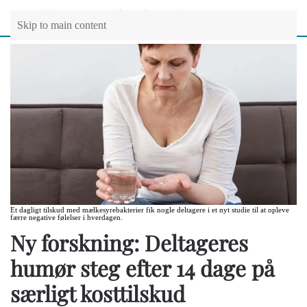
Skip to main content
Et dagligt tilskud med mælkesyrebakterier fik nogle deltagere i et nyt studie til at opleve
færre negative følelser i hverdagen.
Ny forskning: Deltageres
humør steg efter 14 dage på
særligt kosttilskud