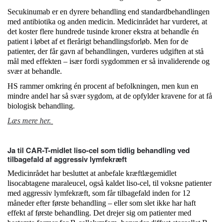
Secukinumab er en dyrere behandling end standardbehandlingen
med antibiotika og anden medicin. Medicinrådet har vurderet, at
det koster flere hundrede tusinde kroner ekstra at behandle én
patient i løbet af et flerårigt behandlingsforløb. Men for de
patienter, der får gavn af behandlingen, vurderes udgiften at stå
mål med effekten – især fordi sygdommen er så invaliderende og
svær at behandle.
HS rammer omkring én procent af befolkningen, men kun en
mindre andel har så svær sygdom, at de opfylder kravene for at få
biologisk behandling.
Læs mere her.
Ja til CAR-T-midlet liso-cel som tidlig behandling ved
tilbagefald af aggressiv lymfekræft
Medicinrådet har besluttet at anbefale kræftlægemidlet
lisocabtagene maraleucel, også kaldet liso-cel, til voksne patienter
med aggressiv lymfekræft, som får tilbagefald inden for 12
måneder efter første behandling – eller som slet ikke har haft
effekt af første behandling. Det drejer sig om patienter med