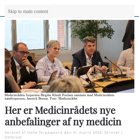
Skip to main content
Medicinrådets forperson Birgitte Klindt Poulsen sammen med Medicinrådets
næstforperson, Jannick Breum. Foto: Medicinrådet
Her er Medicinrådets nye
anbefalinger af ny medicin
Skrevet af Helle Torpegaard den
31. marts 2025
. Skrevet i
Helbred
.