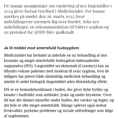
De mange ansøgninger om vurdering af nye lægemidler i
2024 giver fortsat travlhed i Medicinrådet. Det kunne
mærkes på mødet den 26. marts 2025, hvor
anbefalingerne nærmest føg over bordet: Seks nye
anbefalinger, en rekommandation til Fabrys sygdom og
en protokol for ADHD blev godkendt.
Ja til middel mod smertefuld hudsygdom
Medicinrådet har besluttet at anbefale en ny behandling af den
kroniske og meget smertefulde hudsygdom hidrosadenitis
suppurativa (HS). Lægemidlet secukinumab (Cosentyx) kan nu
tilbydes voksne patienter med moderat til svær sygdom, hvis de
tidligere har prøvet både almindelig medicinsk behandling og
mindst ét andet biologisk lægemiddel uden tilstrækkelig effekt.
HS er en betændelsestilstand i huden, der giver dybe bylder og
knuder i hudfolder som armhuler, lyske og under brysterne. Over
tid kan der dannes tunneller under huden, der væsker og lugter, og
det hele er ofte meget smertefuldt. Mange oplever også nedsat
livskvalitet, psykiske problemer og sociale udfordringer som følge
af sygdommen.