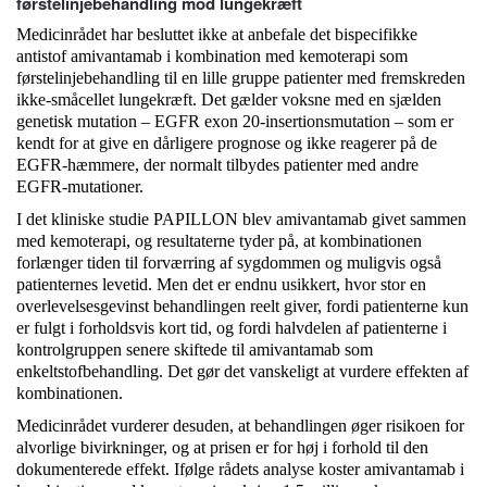
førstelinjebehandling mod lungekræft
Medicinrådet har besluttet ikke at anbefale det bispecifikke
antistof amivantamab i kombination med kemoterapi som
førstelinjebehandling til en lille gruppe patienter med fremskreden
ikke-småcellet lungekræft. Det gælder voksne med en sjælden
genetisk mutation – EGFR exon 20-insertionsmutation – som er
kendt for at give en dårligere prognose og ikke reagerer på de
EGFR-hæmmere, der normalt tilbydes patienter med andre
EGFR-mutationer.
I det kliniske studie PAPILLON blev amivantamab givet sammen
med kemoterapi, og resultaterne tyder på, at kombinationen
forlænger tiden til forværring af sygdommen og muligvis også
patienternes levetid. Men det er endnu usikkert, hvor stor en
overlevelsesgevinst behandlingen reelt giver, fordi patienterne kun
er fulgt i forholdsvis kort tid, og fordi halvdelen af patienterne i
kontrolgruppen senere skiftede til amivantamab som
enkeltstofbehandling. Det gør det vanskeligt at vurdere effekten af
kombinationen.
Medicinrådet vurderer desuden, at behandlingen øger risikoen for
alvorlige bivirkninger, og at prisen er for høj i forhold til den
dokumenterede effekt. Ifølge rådets analyse koster amivantamab i