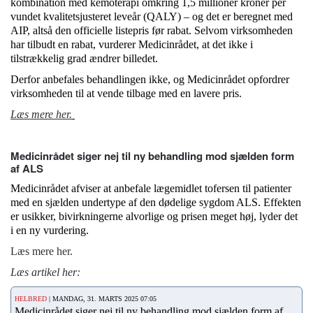
kombination med kemoterapi omkring 1,5 millioner kroner per
vundet kvalitetsjusteret leveår (QALY) – og det er beregnet med
AIP, altså den officielle listepris før rabat. Selvom virksomheden
har tilbudt en rabat, vurderer Medicinrådet, at det ikke i
tilstrækkelig grad ændrer billedet.
Derfor anbefales behandlingen ikke, og Medicinrådet opfordrer
virksomheden til at vende tilbage med en lavere pris.
Læs mere her.
Medicinrådet siger nej til ny behandling mod sjælden form
af ALS
Medicinrådet afviser at anbefale lægemidlet tofersen til patienter
med en sjælden undertype af den dødelige sygdom ALS. Effekten
er usikker, bivirkningerne alvorlige og prisen meget høj, lyder det
i en ny vurdering.
Læs mere her.
Læs artikel her:
HELBRED
| MANDAG, 31. MARTS 2025 07:05
Medicinrådet siger nej til ny behandling mod sjælden form af