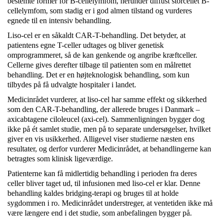
bestemte former for B-cellelymfom, herunder diffust storcellet B-
cellelymfom, som stadig er i god almen tilstand og vurderes
egnede til en intensiv behandling.
Liso-cel er en såkaldt CAR-T-behandling. Det betyder, at
patientens egne T-celler udtages og bliver genetisk
omprogrammeret, så de kan genkende og angribe kræftceller.
Cellerne gives derefter tilbage til patienten som en målrettet
behandling. Det er en højteknologisk behandling, som kun
tilbydes på få udvalgte hospitaler i landet.
Medicinrådet vurderer, at liso-cel har samme effekt og sikkerhed
som den CAR-T-behandling, der allerede bruges i Danmark –
axicabtagene ciloleucel (axi-cel). Sammenligningen bygger dog
ikke på ét samlet studie, men på to separate undersøgelser, hvilket
giver en vis usikkerhed. Alligevel viser studierne næsten ens
resultater, og derfor vurderer Medicinrådet, at behandlingerne kan
betragtes som klinisk ligeværdige.
Patienterne kan få midlertidig behandling i perioden fra deres
celler bliver taget ud, til infusionen med liso-cel er klar. Denne
behandling kaldes bridging-terapi og bruges til at holde
sygdommen i ro. Medicinrådet understreger, at ventetiden ikke må
være længere end i det studie, som anbefalingen bygger på.