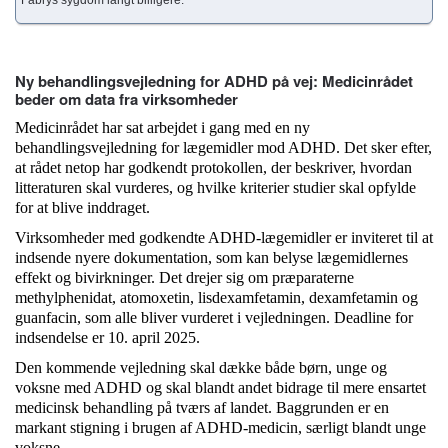
Fabrys sygdom langt billigere.
Ny behandlingsvejledning for ADHD på vej: Medicinrådet
beder om data fra virksomheder
Medicinrådet har sat arbejdet i gang med en ny
behandlingsvejledning for lægemidler mod ADHD. Det sker efter,
at rådet netop har godkendt protokollen, der beskriver, hvordan
litteraturen skal vurderes, og hvilke kriterier studier skal opfylde
for at blive inddraget.
Virksomheder med godkendte ADHD-lægemidler er inviteret til at
indsende nyere dokumentation, som kan belyse lægemidlernes
effekt og bivirkninger. Det drejer sig om præparaterne
methylphenidat, atomoxetin, lisdexamfetamin, dexamfetamin og
guanfacin, som alle bliver vurderet i vejledningen. Deadline for
indsendelse er 10. april 2025.
Den kommende vejledning skal dække både børn, unge og
voksne med ADHD og skal blandt andet bidrage til mere ensartet
medicinsk behandling på tværs af landet. Baggrunden er en
markant stigning i brugen af ADHD-medicin, særligt blandt unge
voksne.