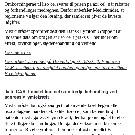
Omkostningerne til liso-cel svarer til prisen på axi-cel, når rabatter
og forhandlinger medregnes. Derfor anbefaler Medicinrådet, at
regionerne vælger den løsning, der samlet set giver de laveste
udgifter.
Medicinrådet opfordrer desuden Dansk Lymfom Gruppe til at
indsamle data om brugen af liso-cel i praksis – herunder om
effekt, bivirkninger, støttebehandling og ventetid.
Læs mere her.
Læs artikel om emnet på Hæmatologisk Tidsskrift:
Endnu en
CAR-T-celleterapi anbefalet i anden og tredje linje til storcellede
B-cellelymfomer
Ja til CAR-T-midlet liso-cel som tredje behandling ved
aggressiv lymfekræft
Medicinrådet har også sagt ja til at anvende kræftlægemidlet
lisocabtagene maraleucel, kaldet liso-cel, som behandling til
patienter med aggressiv lymfekræft, der har gennemgået to eller
flere tidligere behandlinger. Det gælder voksne med bestemte
former for B-cellelymfom – herunder diffust storcellet B-