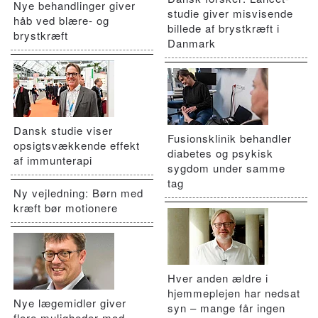
Nye behandlinger giver
studie giver misvisende
håb ved blære- og
billede af brystkræft i
brystkræft
Danmark
Dansk studie viser
Fusionsklinik behandler
opsigtsvækkende effekt
diabetes og psykisk
af immunterapi
sygdom under samme
tag
Ny vejledning: Børn med
kræft bør motionere
Hver anden ældre i
hjemmeplejen har nedsat
Nye lægemidler giver
syn – mange får ingen
flere muligheder mod