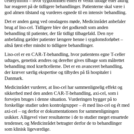
cellelymfom – hvor sygdommen enten er vendt tilbage eller aldrig
har reageret på de tidligere behandlinger. Patienterne skal være i
god almen tilstand og vurderes egnede til en intensiv behandling.
Det er anden gang ved onsdagens møde, Medicinrådet anbefaler
brug af liso-cel. Tidligere blev det godkendt som anden
behandling til patienter, der får tidligt tilbagefald. Den nye
anbefaling gælder patienter længere henne i sygdomsforløbet –
altså først efter mindst to tidligere behandlinger.
Liso-cel er en CAR-T-behandling, hvor patientens egne T-celler
udtages, genetisk ændres og derefter gives tilbage som målrettet
behandling mod kræftcellerne. Det er en avanceret behandling,
der kræver særlig ekspertise og tilbydes på få hospitaler i
Danmark.
Medicinrådet vurderer, at liso-cel har sammenlignelig effekt og
sikkerhed med den anden CAR-T-behandling, axi-cel, som i
forvejen bruges i denne situation. Vurderingen bygger på to
forskellige studier uden kontrolgrupper – ét med liso-cel og ét med
axi-cel – og derfor er dokumentationen for sammenligningen
usikker. Alligevel viser resultaterne i de to studier meget ensartede
tendenser, og Medicinrådet betragter derfor de to behandlinger
som klinisk ligeværdige.