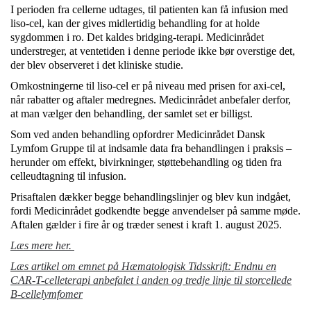
I perioden fra cellerne udtages, til patienten kan få infusion med
liso-cel, kan der gives midlertidig behandling for at holde
sygdommen i ro. Det kaldes bridging-terapi. Medicinrådet
understreger, at ventetiden i denne periode ikke bør overstige det,
der blev observeret i det kliniske studie.
Omkostningerne til liso-cel er på niveau med prisen for axi-cel,
når rabatter og aftaler medregnes. Medicinrådet anbefaler derfor,
at man vælger den behandling, der samlet set er billigst.
Som ved anden behandling opfordrer Medicinrådet Dansk
Lymfom Gruppe til at indsamle data fra behandlingen i praksis –
herunder om effekt, bivirkninger, støttebehandling og tiden fra
celleudtagning til infusion.
Prisaftalen dækker begge behandlingslinjer og blev kun indgået,
fordi Medicinrådet godkendte begge anvendelser på samme møde.
Aftalen gælder i fire år og træder senest i kraft 1. august 2025.
Læs mere her.
Læs artikel om emnet på Hæmatologisk Tidsskrift:
Endnu en
CAR-T-celleterapi anbefalet i anden og tredje linje til storcellede
B-cellelymfomer