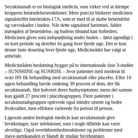
Secukinumab er en biologisk medicin, som virker ved at dæmpe
kroppens betændelsesreaktioner. Mere præcist blokerer medicinen
signalstoffet interleukin-17A, som er med til at skabe betændelse
og vævsskader i huden. Når dette signalstof hæmmes, falder
mængden af betændelse, og hudens tilstand kan forbedres.
Medicinen gives som indsprøjtning under huden – først ugentligt i
en kort periode og derefter én gang hver fjerde uge. Det er kun
denne faste dosering hver fjerde uge, Medicinrådet har valgt at
anbefale.
Medicinrådets beslutning bygger på to internationale fase 3-studier
– SUNSHINE og SUNRISE – hvor patienter med moderat til
svær HS fik behandling med secukinumab eller placebo. Efter 16
ugers behandling havde omkring 39 procent af dem, der fik
secukinumab, fået halveret deres hudsymptomer, mens det samme
kun gjaldt 27 procent i placebogruppen. Flere patienter i
secukinumabgruppen oplevede også mindre smerte og bedre
livskvalitet, men effekten varierede fra person til person.
Ligesom anden biologisk medicin kan secukinumab give
bivirkninger, især infektioner, som i nogle tilfælde kan være
alvorlige. Også overfølsomhedsreaktioner og problemer med
mave-tarmkanalen er blandt de mulige bivirkninger.