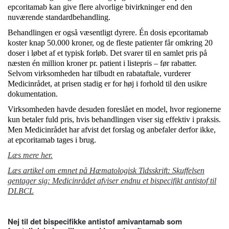
epcoritamab kan give flere alvorlige bivirkninger end den
nuværende standardbehandling.
Behandlingen er også væsentligt dyrere. Én dosis epcoritamab
koster knap 50.000 kroner, og de fleste patienter får omkring 20
doser i løbet af et typisk forløb. Det svarer til en samlet pris på
næsten én million kroner pr. patient i listepris – før rabatter.
Selvom virksomheden har tilbudt en rabataftale, vurderer
Medicinrådet, at prisen stadig er for høj i forhold til den usikre
dokumentation.
Virksomheden havde desuden foreslået en model, hvor regionerne
kun betaler fuld pris, hvis behandlingen viser sig effektiv i praksis.
Men Medicinrådet har afvist det forslag og anbefaler derfor ikke,
at epcoritamab tages i brug.
Læs mere her.
Læs artikel om emnet på Hæmatologisk Tidsskrift:
Skuffelsen
gentager sig: Medicinrådet afviser endnu et bispecifikt antistof til
DLBCL
Nej til det bispecifikke antistof amivantamab som