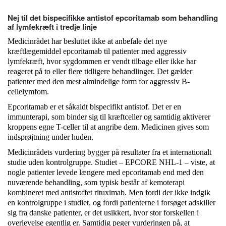
Nej til det bispecifikke antistof epcoritamab som behandling
af lymfekræft i tredje linje
Medicinrådet har besluttet ikke at anbefale det nye
kræftlægemiddel epcoritamab til patienter med aggressiv
lymfekræft, hvor sygdommen er vendt tilbage eller ikke har
reageret på to eller flere tidligere behandlinger. Det gælder
patienter med den mest almindelige form for aggressiv B-
cellelymfom.
Epcoritamab er et såkaldt bispecifikt antistof. Det er en
immunterapi, som binder sig til kræftceller og samtidig aktiverer
kroppens egne T-celler til at angribe dem. Medicinen gives som
indsprøjtning under huden.
Medicinrådets vurdering bygger på resultater fra et internationalt
studie uden kontrolgruppe. Studiet – EPCORE NHL-1 – viste, at
nogle patienter levede længere med epcoritamab end med den
nuværende behandling, som typisk består af kemoterapi
kombineret med antistoffet rituximab. Men fordi der ikke indgik
en kontrolgruppe i studiet, og fordi patienterne i forsøget adskiller
sig fra danske patienter, er det usikkert, hvor stor forskellen i
overlevelse egentlig er. Samtidig peger vurderingen på, at