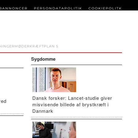
BANNONCER
PERSONDATAPOLITIK
COOKIEPOLITK
NINGER
MØDER
KRÆFTPLAN 5
Sygdomme
Dansk forsker: Lancet-studie giver
ved
misvisende billede af brystkræft i
Danmark