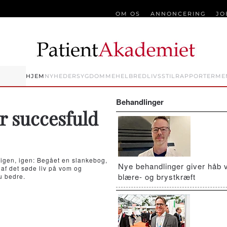
OM OS
ANNONCERING
JO
HJEM
NYHEDER
SYGDOMME
HELBRED
LIVSSTIL
RAPPORTER
ME
Behandlinger
r succesfuld
gen, igen: Begået en slankebog,
Nye behandlinger giver håb 
 af det søde liv på vom og
blære- og brystkræft
u bedre.