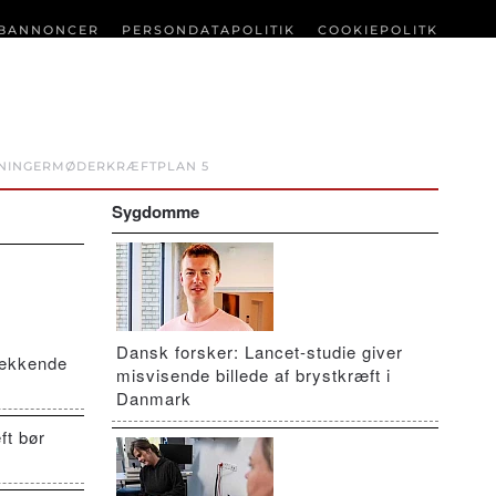
BANNONCER
PERSONDATAPOLITIK
COOKIEPOLITK
NINGER
MØDER
KRÆFTPLAN 5
Sygdomme
Dansk forsker: Lancet-studie giver
vækkende
misvisende billede af brystkræft i
Danmark
ft bør