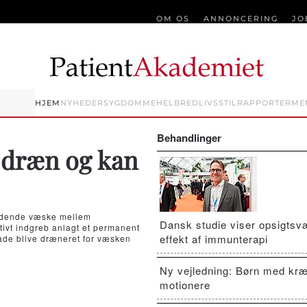
OM OS
ANNONCERING
JO
HJEM
NYHEDER
SYGDOMME
HELBRED
LIVSSTIL
RAPPORTER
ME
Behandlinger
r dræn og kan
vendende væske mellem
Dansk studie viser opsigts
tivt indgreb anlagt et permanent
effekt af immunterapi
åde blive dræneret for væsken
Ny vejledning: Børn med kræ
motionere