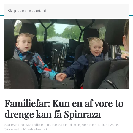
Skip to main content
Familiefar: Kun en af vore to
drenge kan få Spinraza
Skrevet af Mathilde Louise Stenild Brejner den
1. juni 2018
.
Skrevet i
Muskelsvind
.