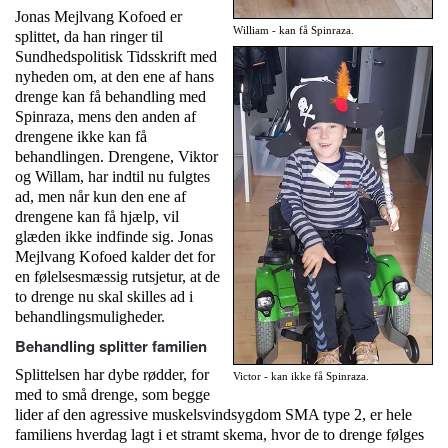
Jonas Mejlvang Kofoed er
William - kan få Spinraza.
splittet, da han ringer til
Sundhedspolitisk Tidsskrift med
nyheden om, at den ene af hans
drenge kan få behandling med
Spinraza, mens den anden af
drengene ikke kan få
behandlingen. Drengene, Viktor
og Willam, har indtil nu fulgtes
ad, men når kun den ene af
drengene kan få hjælp, vil
glæden ikke indfinde sig. Jonas
Mejlvang Kofoed kalder det for
en følelsesmæssig rutsjetur, at de
to drenge nu skal skilles ad i
behandlingsmuligheder.
Behandling splitter familien
Splittelsen har dybe rødder, for
Victor - kan ikke få Spinraza.
med to små drenge, som begge
lider af den agressive muskelsvindsygdom SMA type 2, er hele
familiens hverdag lagt i et stramt skema, hvor de to drenge følges