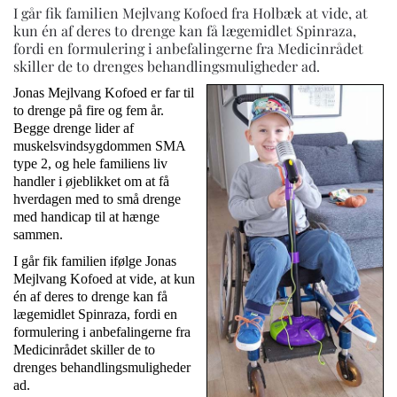
I går fik familien Mejlvang Kofoed fra Holbæk at vide, at
kun én af deres to drenge kan få lægemidlet Spinraza,
fordi en formulering i anbefalingerne fra Medicinrådet
skiller de to drenges behandlingsmuligheder ad.
Jonas Mejlvang Kofoed er far til
to drenge på fire og fem år.
Begge drenge lider af
muskelsvindsygdommen SMA
type 2, og hele familiens liv
handler i øjeblikket om at få
hverdagen med to små drenge
med handicap til at hænge
sammen.
I går fik familien ifølge Jonas
Mejlvang Kofoed at vide, at kun
én af deres to drenge kan få
lægemidlet Spinraza, fordi en
formulering i anbefalingerne fra
Medicinrådet skiller de to
drenges behandlingsmuligheder
ad.