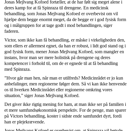
Jonas Mejlvang Kofoed fortæller, at de har følt sig meget alene i
deres kamp for at få Spinraza til drengene. En medicinsk
behandling, som Jonas Mejlvang Kofoed er overbevist om vil
hjælpe dem begge enormt meget, da de begge er i god fysisk form
og i målgruppen for at tage godt i mod behandlingen, siger
faderen.
Victor, som ikke kan få behandling, er måske i virkeligheden den,
som ellers er allermest egnet, da han er robust, i lidt god stand og i
god fysisk form, mener Jonas Mejlvang Kofoed, som mangler en
instans, hvor man ser mere holistisk på drengene og deres
kompetencer i forhold til, om de er egnede til at få behandling
med Spinraza.
”Hvor går man hen, når man er utilfreds? Medicinrådet er jo kun
anbefalinger, men regionerne følger dem. Så vi kan ikke henvende
os til hverken Medicinrådet eller regionerne omkring vores
situation,” siger Jonas Mejlvang Kofoed.
Det giver ikke rigtig mening for ham, at man ikke ser på familien i
et mere samfundsøkonomisk perspektiv. For de penge, man sparer
på Victors behandling, koster i sidste ende samfundet dyrt, fordi
han er plejekrævende.
Jonas Mejlvang Kofoed er overbevist om, at Spinraza vil betyde,