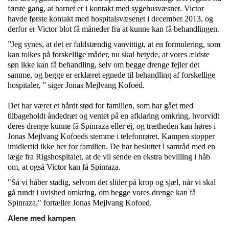
første gang, at barnet er i kontakt med sygehusvæsnet. Victor
havde første kontakt med hospitalsvæsenet i december 2013, og
derfor er Victor blot få måneder fra at kunne kan få behandlingen.
”Jeg synes, at det er fuldstændig vanvittigt, at en formulering, som
kan tolkes på forskellige måder, nu skal betyde, at vores ældste
søn ikke kan få behandling, selv om begge drenge fejler det
samme, og begge er erklæret egnede til behandling af forskellige
hospitaler, ” siger Jonas Mejlvang Kofoed.
Det har været et hårdt stød for familien, som har gået med
tilbageholdt åndedræt og ventet på en afklaring omkring, hvorvidt
deres drenge kunne få Spinraza eller ej, og trætheden kan høres i
Jonas Mejlvang Kofoeds stemme i telefonrøret. Kampen stopper
imidlertid ikke her for familien. De har besluttet i samråd med en
læge fra Rigshospitalet, at de vil sende en ekstra bevilling i håb
om, at også Victor kan få Spinraza.
"Så vi håber stadig, selvom det slider på krop og sjæl, når vi skal
gå rundt i uvished omkring, om begge vores drenge kan få
Spinraza," fortæller Jonas Mejlvang Kofoed.
Alene med kampen