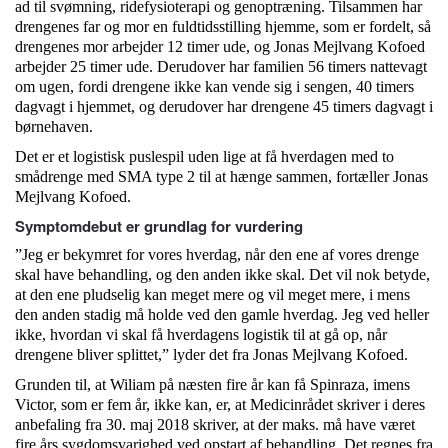
ad til svømning, ridefysioterapi og genoptræning. Tilsammen har
drengenes far og mor en fuldtidsstilling hjemme, som er fordelt, så
drengenes mor arbejder 12 timer ude, og Jonas Mejlvang Kofoed
arbejder 25 timer ude. Derudover har familien 56 timers nattevagt
om ugen, fordi drengene ikke kan vende sig i sengen, 40 timers
dagvagt i hjemmet, og derudover har drengene 45 timers dagvagt i
børnehaven.
Det er et logistisk puslespil uden lige at få hverdagen med to
smådrenge med SMA type 2 til at hænge sammen, fortæller Jonas
Mejlvang Kofoed.
Symptomdebut er grundlag for vurdering
”Jeg er bekymret for vores hverdag, når den ene af vores drenge
skal have behandling, og den anden ikke skal. Det vil nok betyde,
at den ene pludselig kan meget mere og vil meget mere, i mens
den anden stadig må holde ved den gamle hverdag. Jeg ved heller
ikke, hvordan vi skal få hverdagens logistik til at gå op, når
drengene bliver splittet,” lyder det fra Jonas Mejlvang Kofoed.
Grunden til, at Wiliam på næsten fire år kan få Spinraza, imens
Victor, som er fem år, ikke kan, er, at Medicinrådet skriver i deres
anbefaling fra 30. maj 2018 skriver, at der maks. må have været
fire års sygdomsvarighed ved opstart af behandling. Det regnes fra