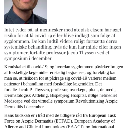
Intet tyder på, at mennesker med atopisk eksem har øget
risiko for at få covid-19 eller blive indlagt som følge af
sygdommen. De kan indtil videre roligt fortsætte deres
systemiske behandling, hvis de kun har milde eller ingen
symptomer, fortalte professor Jacob Thyssen ved et
symposium i december.
Kendskabet til covid-19, og hvordan sygdommen påvirker brugen
af forskellige lægemidler er stadig begrænset, og foreløbig kan
man se, at risikoen for at pådrage sig covid-19 varierer mellem
patienter i behandling med forskellige lægemidler. Det
fortalte Jacob P. Thyssen, professor, overlæge, ph.d., dr. med.,
Dermatologisk Afdeling, Bispebjerg Hospital, ifølge
netmediet
Medscape
ved det virtuelle symposium Revolutionizing Atopic
Dermatitis i december.
Hans budskab er i tråd med de tidligere råd fra European Task
Force on Atopic Dermatitis (ETFAD), European Academy of
Allergy and Clinical Immunology (
EAACI
), og International