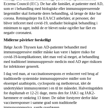
Eczema Council (
IEC
). De har alle fastslået, at patienter med AD,
som er i behandling med biologiske eller immunsuppresserende
lægemidler skal fortsætte deres behandling, så længe de ikke har
corona. Retningslinjer fra EAACI anbefaler, at personer, der
bliver inficeret med covid-19, undlader biologisk behandling i
minimum to uger, indtil de er blevet raske og/eller har fået en
negativ coronatest.
Midlerne påvirker forskelligt
Ifølge Jacob Thyssen kan AD-patienter behandlet med
immunsuppressive midler måske kan være i højere risiko for
covid-19-komplikationer, idet man ved så meget, at behandling
med traditionel immunsuppressiv medicin mod AD øger risikoen
for infektioner generelt.
I dag ved man, at vaccinationsrespons er reduceret ved brug af
traditionelle systemiske immunsuppressive midler som for
eksempel azathioprin, cyclosporin og methotrexat, idet de
undertrykker immunsystemet i en til tre måneder. Halveringstiden
for dupilumab er 12-21 dage, mens den for JAK1 og JAK2-
hæmmere er omkring 13 timer. De sidste forstyrrer derfor ikke
vaccineresponser i samme grad som traditionelle
immunsuppressiva, sagde overlægen.