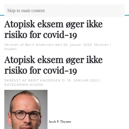
Skip to main content
Atopisk eksem øger ikke
risiko for covid-19
Skrevet af Berit Andersen den
26. januar 2023
. Skrevet i
Huden
.
Atopisk eksem øger ikke
risiko for covid-19
SKREVET AF BERIT ANDERSEN D.
19. JANUAR 2022
I
KATEGORIEN
HUDEN
Jacob P. Thyssen