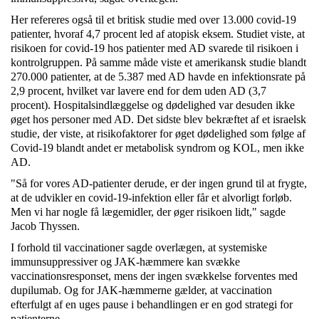
Her refereres også til et britisk studie med over 13.000 covid-19
patienter, hvoraf 4,7 procent led af atopisk eksem. Studiet viste, at
risikoen for covid-19 hos patienter med AD svarede til risikoen i
kontrolgruppen. På samme måde viste et amerikansk studie blandt
270.000 patienter, at de 5.387 med AD havde en infektionsrate på
2,9 procent, hvilket var lavere end for dem uden AD (3,7
procent). Hospitalsindlæggelse og dødelighed var desuden ikke
øget hos personer med AD. Det sidste blev bekræftet af et israelsk
studie, der viste, at risikofaktorer for øget dødelighed som følge af
Covid-19 blandt andet er metabolisk syndrom og KOL, men ikke
AD.
"Så for vores AD-patienter derude, er der ingen grund til at frygte,
at de udvikler en covid-19-infektion eller får et alvorligt forløb.
Men vi har nogle få lægemidler, der øger risikoen lidt," sagde
Jacob Thyssen.
I forhold til vaccinationer sagde overlægen, at systemiske
immunsuppressiver og JAK-hæmmere kan svække
vaccinationsresponset, mens der ingen svækkelse forventes med
dupilumab. Og for JAK-hæmmerne gælder, at vaccination
efterfulgt af en uges pause i behandlingen er en god strategi for
patienterne.