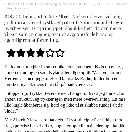
Skrevet af Henrik Reinberg Simonsen den
29. juli 2025
. Skrevet
i
Sygdomme
.
BØGER. Debutanten Mie Albæk Nielsen skriver virkelig
godt om at være brystkræftpatient. Som roman betragtet
overbeviser ’Lystprincippet’ dog ikke helt, da den mere
virker som en dagbog over et sygdomsforløb end en
egentlig romanfortælling.
En kvinde arbejder i kommunikationsbranchen i København og
har en mand og en søn. Nytårsaften, lige op til ’Vær Velkommen
Herrens år’ med pigekoret på Danmarks Radio, finder hun en
knude i brystet, mens hun står på badeværelset:
”Stopper op. Trykker tøvende ned, bange for hvad jeg finder. En
anden struktur. Jeg trykker igen med mere overbevisning. En fast
lille kugle åbenbarer sig, hård og ikke til at skubbe rundt i alt det
bløde.”
Mie Albæk Nielsens romandebut ’Lystprincippet’ er fuld af den
slags præcise beskrivelser, bogen er opdelt i måneder, og i kapitlet
betitlet januar er den kvindelige hovedperson til biopsi, bagefter