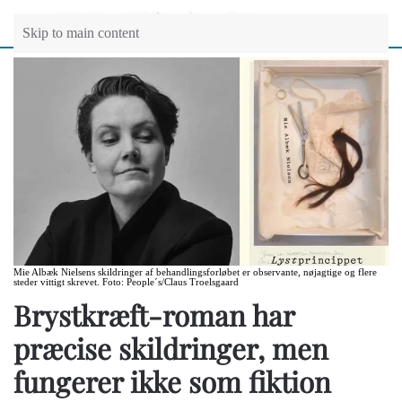
Skip to main content
Mie Albæk Nielsens skildringer af behandlingsforløbet er observante, nøjagtige og flere
steder vittigt skrevet. Foto: People´s/Claus Troelsgaard
Brystkræft-roman har
præcise skildringer, men
fungerer ikke som fiktion