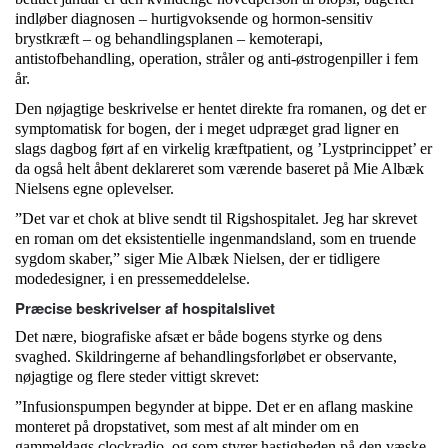
indløber diagnosen – hurtigvoksende og hormon-sensitiv
brystkræft – og behandlingsplanen – kemoterapi,
antistofbehandling, operation, stråler og anti-østrogenpiller i fem
år.
Den nøjagtige beskrivelse er hentet direkte fra romanen, og det er
symptomatisk for bogen, der i meget udpræget grad ligner en
slags dagbog ført af en virkelig kræftpatient, og ’Lystprincippet’ er
da også helt åbent deklareret som værende baseret på Mie Albæk
Nielsens egne oplevelser.
”Det var et chok at blive sendt til Rigshospitalet. Jeg har skrevet
en roman om det eksistentielle ingenmandsland, som en truende
sygdom skaber,” siger Mie Albæk Nielsen, der er tidligere
modedesigner, i en pressemeddelelse.
Præcise beskrivelser af hospitalslivet
Det nære, biografiske afsæt er både bogens styrke og dens
svaghed. Skildringerne af behandlingsforløbet er observante,
nøjagtige og flere steder vittigt skrevet:
”Infusionspumpen begynder at bippe. Det er en aflang maskine
monteret på dropstativet, som mest af alt minder om en
gammeldags clockradio, og som styrer hastigheden på den væske,