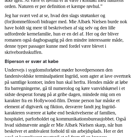
ikke igen. At være et røvhul er at være i kontakt med naturens
orden. Naturen er per definition et kæmpe røvhul.”
Jeg har svært ved at se, hvad den slags strøtanker og
(for)lommefilosofi bidrager med. Mie Albæk Nielsen burde nok
have holdt sig mere til beskrivelsen af sig selv og den lille
udfordrede kernefamilie, hun er en del af. Her og der bliver
romanen også dagbogsagtig på den mindre interessante måde,
denne typer passager kunne med fordel være blevet i
skrivebordsskuffen.
Biperson er svær at købe
Undervejs i sygdomsforløbet møder hovedpersonen den
fandenivoldske terminalpatient Ingriid, som agter at lave overtræk
på samtlige kontoer, inden hun skal herfra. Hendes måde at løbe
fra barregningerne, gå til numerolog og køre vanvidskørsel i et
sidste desperat forsøg på at gribe dagen, mindede mig om en
karakter fra en Hollywood-film. Denne person har måske et
element af digtværk og fiktion, desværre fandt jeg Ingriid-
karakteren sværere at købe end beskrivelserne af familien,
hospitalet, parforholdet og kommunikationsbureaujobbet. Også
hvad sidstnævnte angår er Mie Albæk Nielsen skarp, når hun
beskriver et ambivalent forhold til sin arbejdsplads. Her er det