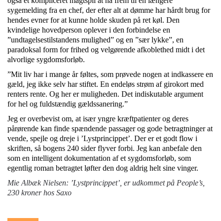
også et kompliceret magtspil at nå frem til en længere
sygemelding fra en chef, der efter alt at dømme har hårdt brug for
hendes evner for at kunne holde skuden på ret køl. Den
kvindelige hovedperson oplever i den forbindelse en
”undtagelsestilstandens mulighed” og en ”sær lykke”, en
paradoksal form for frihed og velgørende afkoblethed midt i det
alvorlige sygdomsforløb.
”Mit liv har i mange år føltes, som prøvede nogen at indkassere en
gæld, jeg ikke selv har stiftet. En endeløs strøm af girokort med
renters rente. Og her er muligheden. Det indiskutable argument
for hel og fuldstændig gældssanering.”
Jeg er overbevist om, at især yngre kræftpatienter og deres
pårørende kan finde spændende passager og gode betragtninger at
vende, spejle og dreje i ’Lystprincippet’. Der er et godt flow i
skriften, så bogens 240 sider flyver forbi. Jeg kan anbefale den
som en intelligent dokumentation af et sygdomsforløb, som
egentlig roman betragtet løfter den dog aldrig helt sine vinger.
Mie Albæk Nielsen: ’Lystprincippet’, er udkommet på People’s,
230 kroner hos Saxo