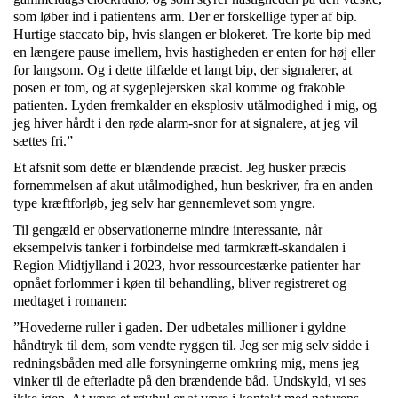
som løber ind i patientens arm. Der er forskellige typer af bip.
Hurtige staccato bip, hvis slangen er blokeret. Tre korte bip med
en længere pause imellem, hvis hastigheden er enten for høj eller
for langsom. Og i dette tilfælde et langt bip, der signalerer, at
posen er tom, og at sygeplejersken skal komme og frakoble
patienten. Lyden fremkalder en eksplosiv utålmodighed i mig, og
jeg hiver hårdt i den røde alarm-snor for at signalere, at jeg vil
sættes fri.”
Et afsnit som dette er blændende præcist. Jeg husker præcis
fornemmelsen af akut utålmodighed, hun beskriver, fra en anden
type kræftforløb, jeg selv har gennemlevet som yngre.
Til gengæld er observationerne mindre interessante, når
eksempelvis tanker i forbindelse med tarmkræft-skandalen i
Region Midtjylland i 2023, hvor ressourcestærke patienter har
opnået forlommer i køen til behandling, bliver registreret og
medtaget i romanen:
”Hovederne ruller i gaden. Der udbetales millioner i gyldne
håndtryk til dem, som vendte ryggen til. Jeg ser mig selv sidde i
redningsbåden med alle forsyningerne omkring mig, mens jeg
vinker til de efterladte på den brændende båd. Undskyld, vi ses