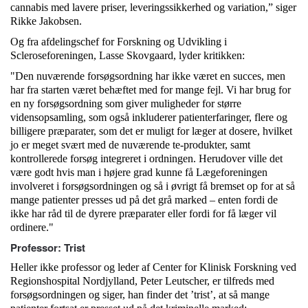
cannabis med lavere priser, leveringssikkerhed og variation,” siger
Rikke Jakobsen.
Og fra afdelingschef for Forskning og Udvikling i
Scleroseforeningen, Lasse Skovgaard, lyder kritikken:
"Den nuværende forsøgsordning har ikke været en succes, men
har fra starten været behæftet med for mange fejl. Vi har brug for
en ny forsøgsordning som giver muligheder for større
vidensopsamling, som også inkluderer patienterfaringer, flere og
billigere præparater, som det er muligt for læger at dosere, hvilket
jo er meget svært med de nuværende te-produkter, samt
kontrollerede forsøg integreret i ordningen. Herudover ville det
være godt hvis man i højere grad kunne få Lægeforeningen
involveret i forsøgsordningen og så i øvrigt få bremset op for at så
mange patienter presses ud på det grå marked – enten fordi de
ikke har råd til de dyrere præparater eller fordi for få læger vil
ordinere."
Professor: Trist
Heller ikke professor og leder af Center for Klinisk Forskning ved
Regionshospital Nordjylland, Peter Leutscher, er tilfreds med
forsøgsordningen og siger, han finder det ’trist’, at så mange