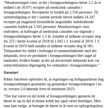
”Monitoreringen viser, at der i forsøgsordningens første 2,5 år er
indløst i alt 10.071 recepter på medicinsk cannabis i
forsøgsordningen. Recepterne er fordelt på 2.550 personer. Til
sammenligning er der i samme periode blevet indløst 14.347
recepter på magistrelt fremstillede lægemidler indeholdende
cannabis fordelt på 3.505 personer. Monitoreringen viser
endvidere, at forbruget af medicinsk cannabis var stigende i
forsøgsordningens første 1,5 år. Antallet af indløste recepter steg
fra 225 i første kvartal af 2018 til 1.045 i 2. kvartal af 2019. I 3.
kvartal af 2019 faldt antallet af indløste recepter dog til 581.
Tidspunktet for faldet i forbruget er sammenfaldende med det
tidspunkt, hvor tre produkter i forsøgsordningen blev taget af
markedet, hvilket betød, at der på daværende tidspunkt kun var
urtete/inhalation tilgængelig for ordination i forsøgsordningen.”
Genstart
Rikke Jakobsen opfordrer til, at regeringen og forligspartierne bag
forsøgsordningen genstarter og gentænker forsøgsordningen i en
ny version 2.0 løbende frem til minimum 2025:
”Der har været en del kritik af forsøgsordningen igennem de
første år og en del af denne kritik har også været berettiget. Men
man kan vælge, at betragte de første to år som en opbygningsfase,