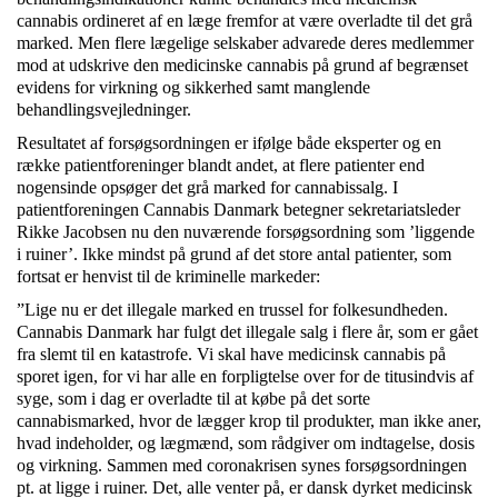
cannabis ordineret af en læge fremfor at være overladte til det grå
marked. Men flere lægelige selskaber advarede deres medlemmer
mod at udskrive den medicinske cannabis på grund af begrænset
evidens for virkning og sikkerhed samt manglende
behandlingsvejledninger.
Resultatet af forsøgsordningen er ifølge både eksperter og en
række patientforeninger blandt andet, at flere patienter end
nogensinde opsøger det grå marked for cannabissalg. I
patientforeningen Cannabis Danmark betegner sekretariatsleder
Rikke Jacobsen nu den nuværende forsøgsordning som ’liggende
i ruiner’. Ikke mindst på grund af det store antal patienter, som
fortsat er henvist til de kriminelle markeder:
”Lige nu er det illegale marked en trussel for folkesundheden.
Cannabis Danmark har fulgt det illegale salg i flere år, som er gået
fra slemt til en katastrofe. Vi skal have medicinsk cannabis på
sporet igen, for vi har alle en forpligtelse over for de titusindvis af
syge, som i dag er overladte til at købe på det sorte
cannabismarked, hvor de lægger krop til produkter, man ikke aner,
hvad indeholder, og lægmænd, som rådgiver om indtagelse, dosis
og virkning. Sammen med coronakrisen synes forsøgsordningen
pt. at ligge i ruiner. Det, alle venter på, er dansk dyrket medicinsk