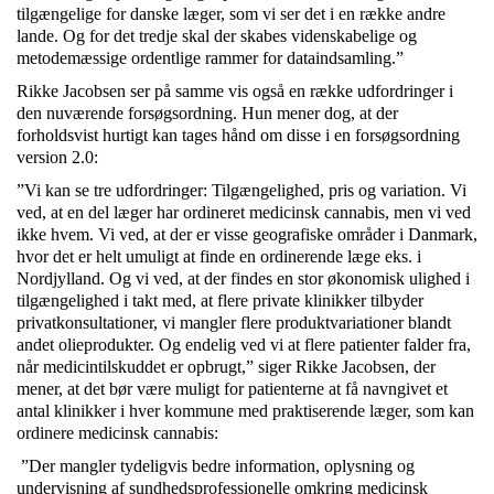
tilgængelige for danske læger, som vi ser det i en række andre
lande. Og for det tredje skal der skabes videnskabelige og
metodemæssige ordentlige rammer for dataindsamling.”
Rikke Jacobsen ser på samme vis også en række udfordringer i
den nuværende forsøgsordning. Hun mener dog, at der
forholdsvist hurtigt kan tages hånd om disse i en forsøgsordning
version 2.0:
”Vi kan se tre udfordringer: Tilgængelighed, pris og variation. Vi
ved, at en del læger har ordineret medicinsk cannabis, men vi ved
ikke hvem. Vi ved, at der er visse geografiske områder i Danmark,
hvor det er helt umuligt at finde en ordinerende læge eks. i
Nordjylland. Og vi ved, at der findes en stor økonomisk ulighed i
tilgængelighed i takt med, at flere private klinikker tilbyder
privatkonsultationer, vi mangler flere produktvariationer blandt
andet olieprodukter. Og endelig ved vi at flere patienter falder fra,
når medicintilskuddet er opbrugt,” siger Rikke Jacobsen, der
mener, at det bør være muligt for patienterne at få navngivet et
antal klinikker i hver kommune med praktiserende læger, som kan
ordinere medicinsk cannabis:
”Der mangler tydeligvis bedre information, oplysning og
undervisning af sundhedsprofessionelle omkring medicinsk