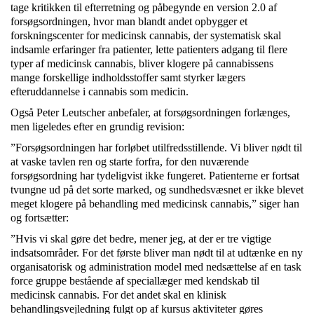
tage kritikken til efterretning og påbegynde en version 2.0 af
forsøgsordningen, hvor man blandt andet opbygger et
forskningscenter for medicinsk cannabis, der systematisk skal
indsamle erfaringer fra patienter, lette patienters adgang til flere
typer af medicinsk cannabis, bliver klogere på cannabissens
mange forskellige indholdsstoffer samt styrker lægers
efteruddannelse i cannabis som medicin.
Også Peter Leutscher anbefaler, at forsøgsordningen forlænges,
men ligeledes efter en grundig revision:
”Forsøgsordningen har forløbet utilfredsstillende. Vi bliver nødt til
at vaske tavlen ren og starte forfra, for den nuværende
forsøgsordning har tydeligvist ikke fungeret. Patienterne er fortsat
tvungne ud på det sorte marked, og sundhedsvæsnet er ikke blevet
meget klogere på behandling med medicinsk cannabis,” siger han
og fortsætter:
”Hvis vi skal gøre det bedre, mener jeg, at der er tre vigtige
indsatsområder. For det første bliver man nødt til at udtænke en ny
organisatorisk og administration model med nedsættelse af en task
force gruppe bestående af speciallæger med kendskab til
medicinsk cannabis. For det andet skal en klinisk
behandlingsvejledning fulgt op af kursus aktiviteter gøres