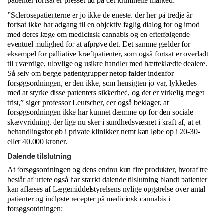
patienter fortsat er presset ud på det kriminelle marked:
”Sclerosepatienterne er jo ikke de eneste, der her på tredje år
fortsat ikke har adgang til en objektiv faglig dialog for og imod
med deres læge om medicinsk cannabis og en efterfølgende
eventuel mulighed for at afprøve det. Det samme gælder for
eksempel for palliative kræftpatienter, som også fortsat er overladt
til uværdige, ulovlige og usikre handler med hætteklædte dealere.
Så selv om begge patientgrupper netop falder indenfor
forsøgsordningen, er den ikke, som hensigten jo var, lykkedes
med at styrke disse patienters sikkerhed, og det er virkelig meget
trist,” siger professor Leutscher, der også beklager, at
forsøgsordningen ikke har kunnet dæmme op for den sociale
skævvridning. der lige nu sker i sundhedsvæsnet i kraft af, at et
behandlingsforløb i private klinikker nemt kan løbe op i 20-30-
eller 40.000 kroner.
Dalende tilslutning
At forsøgsordningen og dens endnu kun fire produkter, hvoraf tre
består af urtete også har stærkt dalende tilslutning blandt patienter
kan aflæses af Lægemiddelstyrelsens nylige opgørelse over antal
patienter og indløste recepter på medicinsk cannabis i
forsøgsordningen: