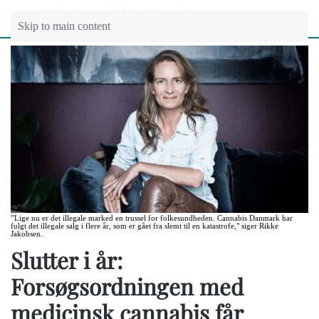
Skip to main content
”Lige nu er det illegale marked en trussel for folkesundheden. Cannabis Danmark har
fulgt det illegale salg i flere år, som er gået fra slemt til en katastrofe," siger Rikke
Jakobsen.
Slutter i år:
Forsøgsordningen med
medicinsk cannabis får