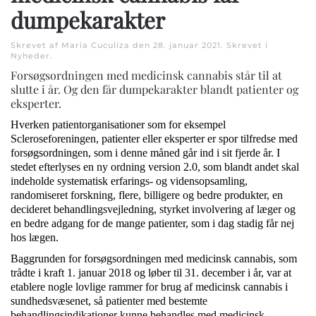
dumpekarakter
Skrevet af Maria Cuculiza den
28. januar 2021
. Skrevet i
Nyheder
.
Forsøgsordningen med medicinsk cannabis står til at
slutte i år. Og den får dumpekarakter blandt patienter og
eksperter.
Hverken patientorganisationer som for eksempel
Scleroseforeningen, patienter eller eksperter er spor tilfredse med
forsøgsordningen, som i denne måned går ind i sit fjerde år. I
stedet efterlyses en ny ordning version 2.0, som blandt andet skal
indeholde systematisk erfarings- og vidensopsamling,
randomiseret forskning, flere, billigere og bedre produkter, en
decideret behandlingsvejledning, styrket involvering af læger og
en bedre adgang for de mange patienter, som i dag stadig får nej
hos lægen.
Baggrunden for forsøgsordningen med medicinsk cannabis, som
trådte i kraft 1. januar 2018 og løber til 31. december i år, var at
etablere nogle lovlige rammer for brug af medicinsk cannabis i
sundhedsvæsenet, så patienter med bestemte
behandlingsindikationer kunne behandles med medicinsk