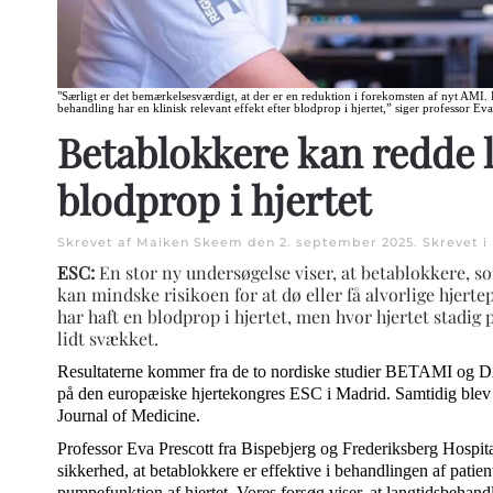
"Særligt er det bemærkelsesværdigt, at der er en reduktion i forekomsten af nyt AMI. 
behandling har en klinisk relevant effekt efter blodprop i hjertet,” siger professor Eva
Betablokkere kan redde l
blodprop i hjertet
Skrevet af Maiken Skeem den
2. september 2025
. Skrevet i
ESC:
En stor ny undersøgelse viser, at betablokkere, s
kan mindske risikoen for at dø eller få alvorlige hjert
har haft en blodprop i hjertet, men hvor hjertet stadig
lidt svækket.
Resultaterne kommer fra de to nordiske studier BETAMI o
på den europæiske hjertekongres ESC i Madrid. Samtidig ble
Journal of Medicine.
Professor Eva Prescott fra Bispebjerg og Frederiksberg Hospita
sikkerhed, at betablokkere er effektive i behandlingen af patien
pumpefunktion af hjertet. Vores forsøg viser, at langtidsbehan