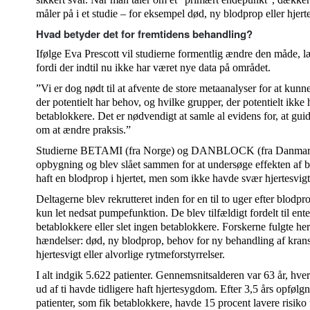
måler på i et studie – for eksempel død, ny blodprop eller hjert
Hvad betyder det for fremtidens behandling?
Ifølge Eva Prescott vil studierne formentlig ændre den måde, l
fordi der indtil nu ikke har været nye data på området.
”Vi er dog nødt til at afvente de store metaanalyser for at kunn
der potentielt har behov, og hvilke grupper, der potentielt ikk
betablokkere. Det er nødvendigt at samle al evidens for, at gui
om at ændre praksis.”
Studierne BETAMI (fra Norge) og DANBLOCK (fra Danmark) 
opbygning og blev slået sammen for at undersøge effekten af b
haft en blodprop i hjertet, men som ikke havde svær hjertesvigt
Deltagerne blev rekrutteret inden for en til to uger efter blod
kun let nedsat pumpefunktion. De blev tilfældigt fordelt til en
betablokkere eller slet ingen betablokkere. Forskerne fulgte here
hændelser: død, ny blodprop, behov for ny behandling af krans
hjertesvigt eller alvorlige rytmeforstyrrelser.
I alt indgik 5.622 patienter. Gennemsnitsalderen var 63 år, hv
ud af ti havde tidligere haft hjertesygdom. Efter 3,5 års opfølgni
patienter, som fik betablokkere, havde 15 procent lavere risiko 