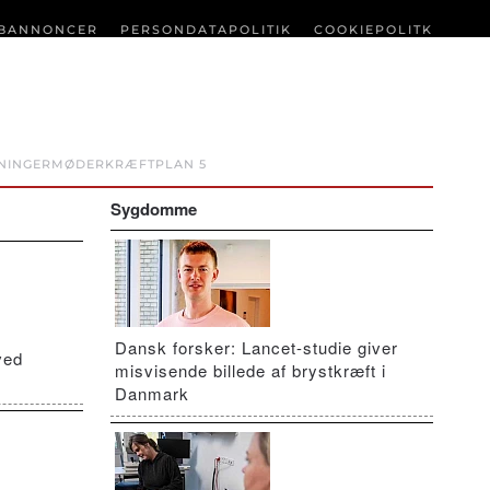
BANNONCER
PERSONDATAPOLITIK
COOKIEPOLITK
NINGER
MØDER
KRÆFTPLAN 5
Sygdomme
Dansk forsker: Lancet-studie giver
ved
misvisende billede af brystkræft i
Danmark