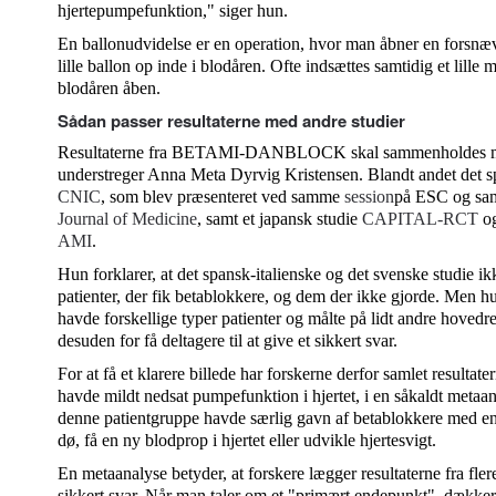
hjertepumpefunktion," siger hun.
En ballonudvidelse er en operation, hvor man åbner en forsnæv
lille ballon op inde i blodåren. Ofte indsættes samtidig et lille 
blodåren åben.
Sådan passer resultaterne med andre studier
Resultaterne fra BETAMI-DANBLOCK skal sammenholdes med
understreger Anna Meta Dyrvig Kristensen. Blandt andet det sp
CNIC
, som blev præsenteret ved samme
session
på ESC og sam
Journal of Medicine
, samt et japansk studie
CAPITAL-RCT
og
AMI
.
Hun forklarer, at det spansk-italienske og det svenske studie ik
patienter, der fik betablokkere, og dem der ikke gjorde. Men hun
havde forskellige typer patienter og målte på lidt andre hovedr
desuden for få deltagere til at give et sikkert svar.
For at få et klarere billede har forskerne derfor samlet resultater
havde mildt nedsat pumpefunktion i hjertet, i en såkaldt metaana
denne patientgruppe havde særlig gavn af betablokkere med en 2
dø, få en ny blodprop i hjertet eller udvikle hjertesvigt.
En metaanalyse betyder, at forskere lægger resultaterne fra fler
sikkert svar. Når man taler om et "primært endepunkt", dækker 