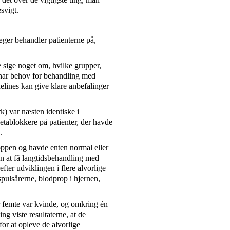
esvigt.
æger behandler patienterne på,
e sige noget om, hvilke grupper,
e har behov for behandling med
delines kan give klare anbefalinger
var næsten identiske i
etablokkere på patienter, der havde
.
proppen og havde enten normal eller
ten at få langtidsbehandling med
fter udviklingen i flere alvorlige
pulsårerne, blodprop i hjernen,
er femte var kvinde, og omkring én
ng viste resultaterne, at de
for at opleve de alvorlige