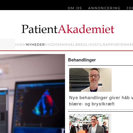
OM OS
ANNONCERING
JO
HJEM
NYHEDER
SYGDOMME
HELBRED
LIVSSTIL
RAPPORTER
ME
Behandlinger
Nye behandlinger giver håb 
blære- og brystkræft