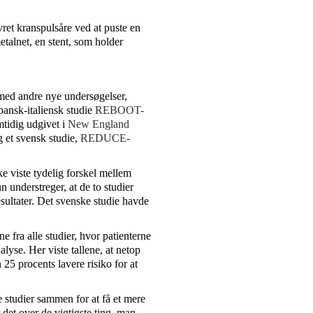
ret kranspulsåre ved at puste en
metalnet, en stent, som holder
 andre nye undersøgelser,
ansk-italiensk studie
REBOOT-
tidig udgivet i
New England
 et svensk studie,
REDUCE-
ke viste tydelig forskel mellem
 understreger, at de to studier
esultater. Det svenske studie havde
ne fra alle studier, hvor patienterne
lyse. Her viste tallene, at netop
5 procents lavere risiko for at
e studier sammen for at få et mere
det over de vigtigste ting, man