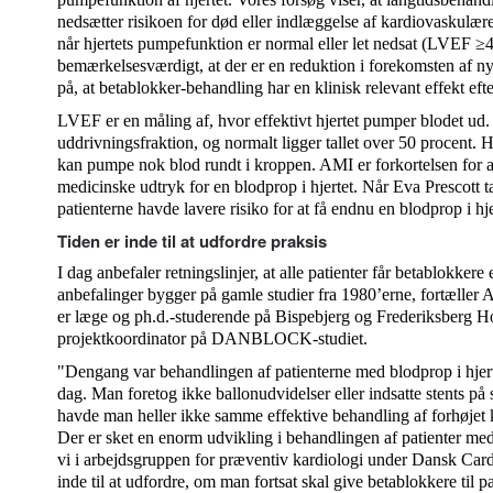
nedsætter risikoen for død eller indlæggelse af kardiovaskulære 
når hjertets pumpefunktion er normal eller let nedsat (LVEF ≥40
bemærkelsesværdigt, at der er en reduktion i forekomsten af ny
på, at betablokker-behandling har en klinisk relevant effekt efte
LVEF er en måling af, hvor effektivt hjertet pumper blodet ud. 
uddrivningsfraktion, og normalt ligger tallet over 50 procent. Hj
kan pumpe nok blod rundt i kroppen. AMI er forkortelsen for a
medicinske udtryk for en blodprop i hjertet. Når Eva Prescott t
patienterne havde lavere risiko for at få endnu en blodprop i hje
Tiden er inde til at udfordre praksis
I dag anbefaler retningslinjer, at alle patienter får betablokkere
anbefalinger bygger på gamle studier fra 1980’erne, fortælle
er læge og ph.d.-studerende på Bispebjerg og Frederiksberg Ho
projektkoordinator på DANBLOCK-studiet.
"Dengang var behandlingen af patienterne med blodprop i hjerte
dag. Man foretog ikke ballonudvidelser eller indsatte stents
havde man heller ikke samme effektive behandling af forhøjet k
Der er sket en enorm udvikling i behandlingen af patienter med
vi i arbejdsgruppen for præventiv kardiologi under Dansk Cardi
inde til at udfordre, om man fortsat skal give betablokkere til pa