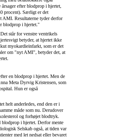
årsager efter blodprop i hjertet,
 procent). Særligt er det
t AMI. Resultaterne tyder derfor
r blodprop i hjertet."
Det står for venstre ventrikels
ertesvigt betyder, at hjertet ikke
kut myokardieinfarkt, som er det
aler om "nyt AMI", betyder det, at
rtet.
 efter en blodprop i hjertet. Men de
r Anna Meta Dyrvig Kristensen, som
spital. Hun er også
t helt anderledes, end den er i
 på samme måde som nu. Derudover
olesterol og forhøjet blodtryk.
 blodprop i hjertet. Derfor mente
ologisk Selskab også, at tiden var
tienter med let nedsat eller bevaret