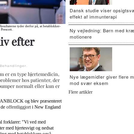
Dansk studie viser opsigts
effekt af immunterapi
Resultaterne tyder derfor på, at betablokker-
Ny vejledning: Børn med kræ
 Prescott.
motionere
iv efter
Behandlinger
.
om er en type hjertemedicin,
Nye lægemidler giver flere m
eproblemer hos patienter, der
mod svær eksem
 pumper normalt eller kun er
Flere artikler
g DANBLOCK og blev præsenteret
v de
offentliggjort
i New England
l forklarer: "Vi ved med
ter med hjertesvigt og nedsat
dling med betablokkere også