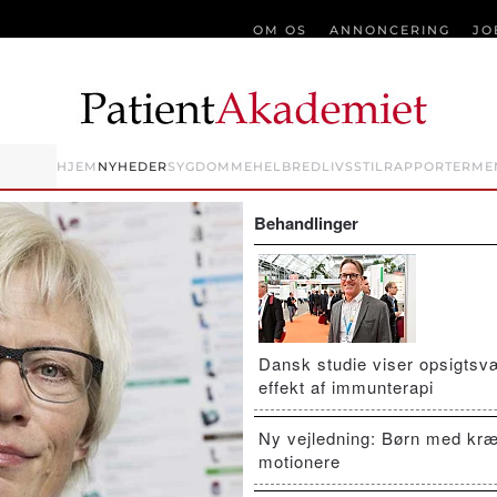
OM OS
ANNONCERING
JO
HJEM
NYHEDER
SYGDOMME
HELBRED
LIVSSTIL
RAPPORTER
ME
Behandlinger
Dansk studie viser opsigts
effekt af immunterapi
Ny vejledning: Børn med kræ
motionere