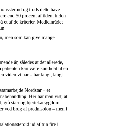
tionssteroid og trods dette have
ere end 50 procent af tiden, inden
 et af de kriterier, Medicinrådet
un.
on, men som kan give mange
mende år, således at det allerede,
 patienten kan være kandidat til en
n viden vi har – har langt, langt
gssamarbejde Nordstar – et
mabehandling. Her har man vist, at
ed, grå stær og hjertekarsygdom.
er ved brug af prednisolon – men i
alationssteroid ud af trin fire i