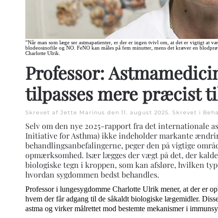
”Når man som læge ser astmapatienter, er der er ingen tvivl om, at det er vigtigt at
blodeosinofile og NO. FeNO kan måles på fem minutter, mens det kræver en blodprøve
Charlotte Ulrik.
Professor: Astmamedicin
tilpasses mere præcist ti
Skrevet af Jette Marinus den
11. august 2025
. Skrevet i
Beha
Selv om den nye 2025-rapport fra det internationale 
Initiative for Asthma) ikke indeholder markante ændri
behandlingsanbefalingerne, peger den på vigtige områd
opmærksomhed. Især lægges der vægt på det, der kalde
biologiske tegn i kroppen, som kan afsløre, hvilken typ
hvordan sygdommen bedst behandles.
Professor i lungesygdomme Charlotte Ulrik mener, at der er opbr
hvem der får adgang til de såkaldt biologiske lægemidler. Dis
astma og virker målrettet mod bestemte mekanismer i immunsy