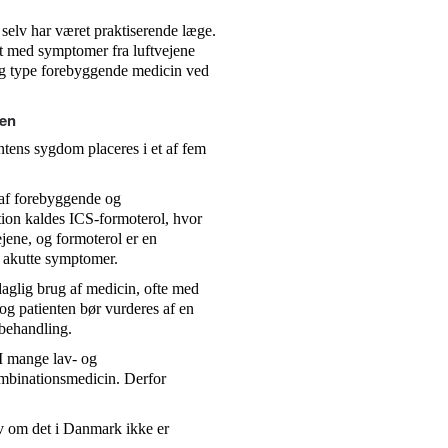
 selv har været praktiserende læge.
nt med symptomer fra luftvejene
tig type forebyggende medicin ved
den
ntens sygdom placeres i et af fem
 af forebyggende og
ion kaldes ICS-formoterol, hvor
jene, og formoterol er en
d akutte symptomer.
aglig brug af medicin, ofte med
 og patienten bør vurderes af en
 behandling.
 I mange lav- og
ombinationsmedicin. Derfor
 om det i Danmark ikke er