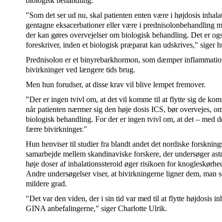
biologisk behandling.
"Som det ser ud nu, skal patienten enten være i højdosis inhala
gentagne eksacerbationer eller være i prednisolonbehandling m
der kan gøres overvejelser om biologisk behandling. Det er også
foreskriver, inden et biologisk præparat kan udskrives," siger h
Prednisolon er et binyrebarkhormon, som dæmper inflammati
bivirkninger ved længere tids brug.
Men hun forudser, at disse krav vil blive lempet fremover.
"Der er ingen tvivl om, at det vil komme til at flytte sig de kom
når patienten nærmer sig den høje dosis ICS, bør overvejes, om
biologisk behandling. For der er ingen tvivl om, at det – med de
færre bivirkninger."
Hun henviser til studier fra blandt andet det nordiske forsknin
samarbejde mellem skandinaviske forskere, der undersøger ast
høje doser af inhalationssteroid øger risikoen for knogleskørh
Andre undersøgelser viser, at bivirkningerne ligner dem, man s
mildere grad.
"Det var den viden, der i sin tid var med til at flytte højdosis inh
GINA anbefalingerne," siger Charlotte Ulrik.