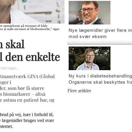
 være opmærksom på niveauet af både
Nye lægemidler giver flere m
 at måle niveauet af blodeosinofile,” siger
mod svær eksem
 skal
l den enkelte
ndlinger
.
Ny kurs i diabetesbehandling
astmanetværk GINA (Global
Organerne skal beskyttes fra
nger i
er, som bør få større
Flere artikler
s biomarkører – altså
e astma en patient har, og
ud på vej, især i forhold til,
se lægemidler bruges ved svær
stemet.