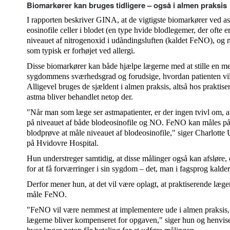
Biomarkører kan bruges tidligere – også i almen praksis
I rapporten beskriver GINA, at de vigtigste biomarkører ved ast
eosinofile celler i blodet (en type hvide blodlegemer, der ofte e
niveauet af nitrogenoxid i udåndingsluften (kaldet FeNO), og ni
som typisk er forhøjet ved allergi.
Disse biomarkører kan både hjælpe lægerne med at stille en me
sygdommens sværhedsgrad og forudsige, hvordan patienten vil
Alligevel bruges de sjældent i almen praksis, altså hos praktis
astma bliver behandlet netop der.
"Når man som læge ser astmapatienter, er der ingen tvivl om, 
på niveauet af både blodeosinofile og NO. FeNO kan måles på
blodprøve at måle niveauet af blodeosinofile," siger Charlotte 
på Hvidovre Hospital.
Hun understreger samtidig, at disse målinger også kan afsløre, 
for at få forværringer i sin sygdom – det, man i fagsprog kalder
Derfor mener hun, at det vil være oplagt, at praktiserende læger
måle FeNO.
"FeNO vil være nemmest at implementere ude i almen praksis, m
lægerne bliver kompenseret for opgaven," siger hun og henviser t