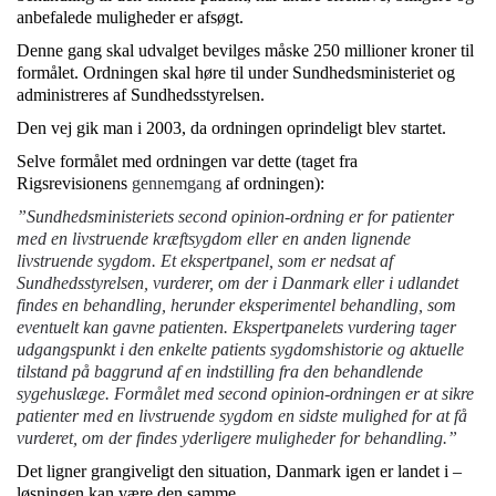
anbefalede muligheder er afsøgt.
Denne gang skal udvalget bevilges måske 250 millioner kroner til
formålet. Ordningen skal høre til under Sundhedsministeriet og
administreres af Sundhedsstyrelsen.
Den vej gik man i 2003, da ordningen oprindeligt blev startet.
Selve formålet med ordningen var dette (taget fra
Rigsrevisionens
gennemgang
af ordningen):
”Sundhedsministeriets second opinion-ordning er for patienter
med en livstruende kræftsygdom eller en anden lignende
livstruende sygdom. Et ekspertpanel, som er nedsat af
Sundhedsstyrelsen, vurderer, om der i Danmark eller i udlandet
findes en behandling, herunder eksperimentel behandling, som
eventuelt kan gavne patienten. Ekspertpanelets vurdering tager
udgangspunkt i den enkelte patients sygdomshistorie og aktuelle
tilstand på baggrund af en indstilling fra den behandlende
sygehuslæge. Formålet med second opinion-ordningen er at sikre
patienter med en livstruende sygdom en sidste mulighed for at få
vurderet, om der findes yderligere muligheder for behandling.”
Det ligner grangiveligt den situation, Danmark igen er landet i –
løsningen kan være den samme.