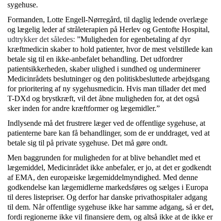
sygehuse.
Formanden, Lotte Engell-Nørregård, til daglig ledende overlæge
og lægelig leder af stråleterapien på Herlev og Gentofte Hospital,
udtrykker det således:
”Muligheden for egenbetaling af dyr
kræftmedicin skaber to hold patienter, hvor de mest velstillede kan
betale sig til en ikke-anbefalet behandling. Det udfordrer
patientsikkerheden, skaber ulighed i sundhed og underminerer
Medicinrådets beslutninger og den politiskbesluttede arbejdsgang
for prioritering af ny sygehusmedicin. Hvis man tillader det med
T-DXd og brystkræft, vil det åbne muligheden for, at det også
sker inden for andre kræftformer og lægemidler.”
Indlysende må det frustrere læger ved de offentlige sygehuse, at
patienterne bare kan få behandlinger, som de er unddraget, ved at
betale sig til på private sygehuse. Det må gøre ondt.
Men baggrunden for muligheden for at blive behandlet med et
lægemiddel, Medicinrådet ikke anbefaler, er jo, at det er godkendt
af EMA, den europæiske lægemiddelmyndighed. Med denne
godkendelse kan lægemidlerne markedsføres og sælges i Europa
til deres listepriser. Og derfor har danske privathospitaler adgang
til dem. Når offentlige sygehuse ikke har samme adgang, så er det,
fordi regionerne ikke vil finansiere dem, og altså ikke at de ikke er