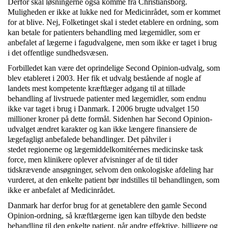
Derfor skal løsningerne også komme fra Christiansborg.
Muligheden er ikke at lukke ned for Medicinrådet, som er kommet
for at blive. Nej, Folketinget skal i stedet etablere en ordning, som
kan betale for patienters behandling med lægemidler, som er
anbefalet af lægerne i fagudvalgene, men som ikke er taget i brug
i det offentlige sundhedsvæsen.
Forbilledet kan være det oprindelige Second Opinion-udvalg, som
blev etableret i 2003. Her fik et udvalg bestående af nogle af
landets mest kompetente kræftlæger adgang til at tillade
behandling af livstruede patienter med lægemidler, som endnu
ikke var taget i brug i Danmark. I 2006 brugte udvalget 150
millioner kroner på dette formål. Sidenhen har Second Opinion-
udvalget ændret karakter og kan ikke længere finansiere de
lægefagligt anbefalede behandlinger. Det påhviler i
stedet regionerne og lægemiddelkomitéernes medicinske task
force, men klinikere oplever afvisninger af de til tider
tidskrævende ansøgninger, selvom den onkologiske afdeling har
vurderet, at den enkelte patient bør indstilles til behandlingen, som
ikke er anbefalet af Medicinrådet.
Danmark har derfor brug for at genetablere den gamle Second
Opinion-ordning, så kræftlægerne igen kan tilbyde den bedste
behandling til den enkelte patient, når andre effektive, billigere og