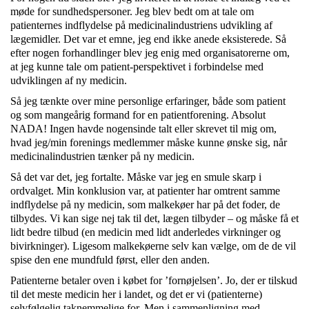
møde for sundhedspersoner. Jeg blev bedt om at tale om
patienternes indflydelse på medicinalindustriens udvikling af
lægemidler. Det var et emne, jeg end ikke anede eksisterede. Så
efter nogen forhandlinger blev jeg enig med organisatorerne om,
at jeg kunne tale om patient-perspektivet i forbindelse med
udviklingen af ny medicin.
Så jeg tænkte over mine personlige erfaringer, både som patient
og som mangeårig formand for en patientforening. Absolut
NADA! Ingen havde nogensinde talt eller skrevet til mig om,
hvad jeg/min forenings medlemmer måske kunne ønske sig, når
medicinalindustrien tænker på ny medicin.
Så det var det, jeg fortalte. Måske var jeg en smule skarp i
ordvalget. Min konklusion var, at patienter har omtrent samme
indflydelse på ny medicin, som malkekøer har på det foder, de
tilbydes. Vi kan sige nej tak til det, lægen tilbyder – og måske få et
lidt bedre tilbud (en medicin med lidt anderledes virkninger og
bivirkninger). Ligesom malkekøerne selv kan vælge, om de de vil
spise den ene mundfuld først, eller den anden.
Patienterne betaler oven i købet for ’fornøjelsen’. Jo, der er tilskud
til det meste medicin her i landet, og det er vi (patienterne)
selvfølgelig taknemmelige for. Men i sammenligning med