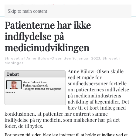
Skip to main content
Patienterne har ikke
indflydelse på
medicinudviklingen
Skrevet af Anne Bülow-Olsen den
9. januar 2023
. Skrevet i
Meninger
.
Anne Bülow-Olsen skulle
Debat
ved et møde for
sundhedspersoner fortælle
Anne Bülow-Olsen
Patient og pårørende
om patienternes indflydelse
Tidligere formand for Migræne
danmark
på medicinalindustriens
udvikling af lægemidler. Det
blev til et kort indlæg med
konklusionen, at patienter har omtrent samme
indflydelse på ny medicin, som malkekøer har på det
foder, de tilbydes.
For nogen tid siden blev jeg inviteret til at holde et indlæg ved et