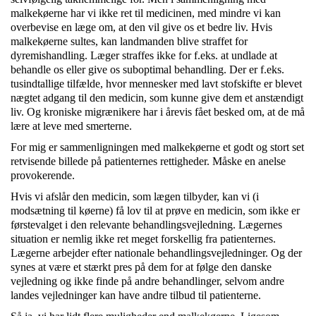
malkekøerne har vi ikke ret til medicinen, med mindre vi kan
overbevise en læge om, at den vil give os et bedre liv. Hvis
malkekøerne sultes, kan landmanden blive straffet for
dyremishandling. Læger straffes ikke for f.eks. at undlade at
behandle os eller give os suboptimal behandling. Der er f.eks.
tusindtallige tilfælde, hvor mennesker med lavt stofskifte er blevet
nægtet adgang til den medicin, som kunne give dem et anstændigt
liv. Og kroniske migrænikere har i årevis fået besked om, at de må
lære at leve med smerterne.
For mig er sammenligningen med malkekøerne et godt og stort set
retvisende billede på patienternes rettigheder. Måske en anelse
provokerende.
Hvis vi afslår den medicin, som lægen tilbyder, kan vi (i
modsætning til køerne) få lov til at prøve en medicin, som ikke er
førstevalget i den relevante behandlingsvejledning. Lægernes
situation er nemlig ikke ret meget forskellig fra patienternes.
Lægerne arbejder efter nationale behandlingsvejledninger. Og der
synes at være et stærkt pres på dem for at følge den danske
vejledning og ikke finde på andre behandlinger, selvom andre
landes vejledninger kan have andre tilbud til patienterne.