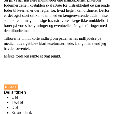
Så ja, vi har lidt flere muligheder end malkekøerne. Ligesom
fodermestrene i kostalden skal sørge for tilstrækkeligt og passende
foder til køerne, er der regler for, hvad lægen kan ordinere. Derfor
er det også stort set kun dem med en længerevarende uddannelse,
som tør eller magter at sige fra, når ’vores’ læge ikke umiddelbart
hører på vores bekymringer og eventuelle dårlige erfaringer med
den tilbudte medicin.
Tilhørerne til mit korte indlæg om patienternes indflydelse på
medicinudvalget blev klart tøsefornærmede. Langt mere end jeg
havde forventet.
Måske fordi jeg ramte et ømt punkt.
DEBAT
Del artiklen
Del
Tweet
Del
Kopier link