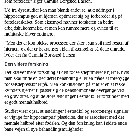
som forælder,” siger Camilla Borgsted Larsen.
Ud fra dyrestudier kan man blandt andet se, at ændringer i
hippocampus gør, at hjernen optimerer sig og forbereder sig på
forældre­skabet. Som eksempel nævner forskeren en bedre
arbejdshukommelse, at man kan rumme mere og evnen til at
multitaske bliver optimeret.
“Men det er komplekse processer, der sker i samspil med resten af
hjernen, og der er begrænset viden tilgængeligt på dette område,”
lyder det fra Camilla Borgsted Larsen.
Den videre forskning
Det kræver mere forskning af den fødselsdeprimerede hjerne, hvis
man skal finde en decideret behandling eller en måde at forebygge
fødselsdepressioner på. Men konklusionen på studiet er, at raske
kvinders hjerner tilpasser sig de kønshormonelle overgange ved
en graviditet, og at de store ændringer i østradiol er forbundet med
et godt mentalt helbred.
Studiet viser også, at ændringer i østradiol og serotonerge signaler
er vigtige for hippocampus’ plasticitet, der er associeret med det
mentale helbred efter fødslen. Og den forskning kan i sidste ende
bane vejen til nye behandlingsmuligheder.