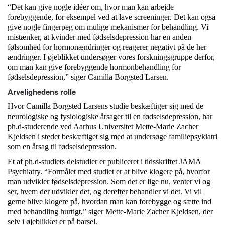
“Det kan give nogle idéer om, hvor man kan arbejde
forebyggende, for eksempel ved at lave screeninger. Det kan også
give nogle fingerpeg om mulige mekanismer for behandling. Vi
mistænker, at kvinder med fødselsdepression har en anden
følsomhed for hormonændringer og reagerer negativt på de her
ændringer. I øjeblikket undersøger vores forskningsgruppe derfor,
om man kan give forebyggende hormonbehandling for
fødselsdepression,” siger Camilla Borgsted Larsen.
Arvelighedens rolle
Hvor Camilla Borgsted Larsens studie beskæftiger sig med de
neurologiske og fysiologiske årsager til en fødselsdepression, har
ph.d-studerende ved Aarhus Universitet Mette-Marie Zacher
Kjeldsen i stedet beskæftiget sig med at undersøge familiepsykiatri
som en årsag til fødselsdepression.
Et af ph.d-studiets delstudier er publiceret i tidsskriftet JAMA
Psychiatry. “Formålet med studiet er at blive klogere på, hvorfor
man udvikler fødselsdepression. Som det er lige nu, venter vi og
ser, hvem der udvikler det, og derefter behandler vi det. Vi vil
gerne blive klogere på, hvordan man kan forebygge og sætte ind
med behandling hurtigt,” siger Mette-Marie Zacher Kjeldsen, der
selv i øjeblikket er på barsel.