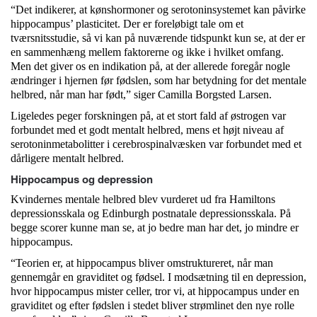
“Det indikerer, at kønshormoner og serotoninsystemet kan påvirke
hippocampus’ plasticitet. Der er foreløbigt tale om et
tværsnitsstudie, så vi kan på nuværende tidspunkt kun se, at der er
en sammenhæng mellem faktorerne og ikke i hvilket omfang.
Men det giver os en indikation på, at der allerede foregår nogle
ændringer i hjernen før fødslen, som har betydning for det mentale
helbred, når man har født,” siger Camilla Borgsted Larsen.
Ligeledes peger forskningen på, at et stort fald af østrogen var
forbundet med et godt mentalt helbred, mens et højt niveau af
serotoninmetabolitter i cerebrospinalvæsken var forbundet med et
dårligere mentalt helbred.
Hippocampus og depression
Kvindernes mentale helbred blev vurderet ud fra Hamiltons
depressionsskala og Edinburgh postnatale depressionsskala. På
begge scorer kunne man se, at jo bedre man har det, jo mindre er
hippocampus.
“Teorien er, at hippocampus bliver omstruktureret, når man
gennemgår en graviditet og fødsel. I modsætning til en depression,
hvor hippocampus mister celler, tror vi, at hippocampus under en
graviditet og efter fødslen i stedet bliver strømlinet den nye rolle