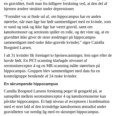
en graviditet, fordi man fra tidligere forskning ved, at den del af
hjernen ændrer struktur under depressioner.
“Formålet var at finde ud af, om hippocampus har en anden
størrelse, når man lige har født sammenlignet med en kvinde, som
er sund og rask og ikke lige har været gravid, samt om
kønshormoner og serotonin spiller en rolle, og det viste sig, at en
graviditet ikke giver de store ændringer på hippocampus
sammenlignet med raske ikke-gravide kvinder,” siger Camilla
Borgsted Larsen.
I alt 31 kvinder fik foretaget to hjernescanninger, fem uger efter de
havde født. En PET-scanning klarlagde niveauet af
serotoninreceptor 4 og en MR-scanning målte størrelsen på
hippocampus. Gruppen blev sammenlignet med data fra en
kontrolgruppe bestående af 24 raske kvinder.
En skrumpende hippocampus
Camilla Borgsted Larsens forskning peger til gengæld på, at
samspillet mellem serotoninreceptor 4 og kønshormonerne kan
påvirke hippocampus. Et højt niveau af receptoren i kombination
med et stort fald af den kvindelige kønshormon østradiol under
graviditeten var nemlig lig med en skrumpet hippocampus.