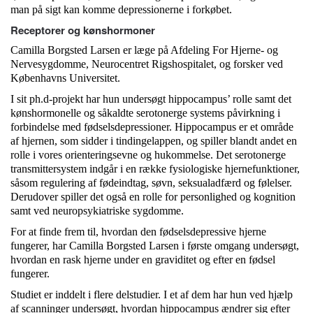
man på sigt kan komme depressionerne i forkøbet.
Receptorer og kønshormoner
Camilla Borgsted Larsen er læge på Afdeling For Hjerne- og
Nervesygdomme, Neurocentret Rigshospitalet, og forsker ved
Københavns Universitet.
I sit ph.d-projekt har hun undersøgt hippocampus’ rolle samt det
kønshormonelle og såkaldte serotonerge systems påvirkning i
forbindelse med fødselsdepressioner. Hippocampus er et område
af hjernen, som sidder i tindingelappen, og spiller blandt andet en
rolle i vores orienteringsevne og hukommelse. Det serotonerge
transmittersystem indgår i en række fysiologiske hjernefunktioner,
såsom regulering af fødeindtag, søvn, seksualadfærd og følelser.
Derudover spiller det også en rolle for personlighed og kognition
samt ved neuropsykiatriske sygdomme.
For at finde frem til, hvordan den fødselsdepressive hjerne
fungerer, har Camilla Borgsted Larsen i første omgang undersøgt,
hvordan en rask hjerne under en graviditet og efter en fødsel
fungerer.
Studiet er inddelt i flere delstudier. I et af dem har hun ved hjælp
af scanninger undersøgt, hvordan hippocampus ændrer sig efter