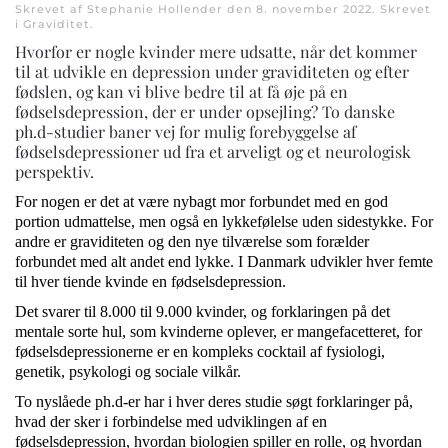
Skrevet af Stephanie Hollender den
8. november 2022
. Skrevet
i
Graviditet
.
Hvorfor er nogle kvinder mere udsatte, når det kommer
til at udvikle en depression under graviditeten og efter
fødslen, og kan vi blive bedre til at få øje på en
fødselsdepression, der er under opsejling? To danske
ph.d-studier baner vej for mulig forebyggelse af
fødselsdepressioner ud fra et arveligt og et neurologisk
perspektiv.
For nogen er det at være nybagt mor forbundet med en god
portion udmattelse, men også en lykkefølelse uden sidestykke. For
and­re er graviditeten og den nye tilværelse som forælder
forbundet med alt andet end lykke. I Danmark udvikler hver femte
til hver tiende kvinde en fødselsdepression.
Det svarer til 8.000 til 9.000 kvinder, og forklaringen på det
mentale sorte hul, som kvinderne oplever, er mangefacetteret, for
fødselsdepressionerne er en kompleks cocktail af fysiologi,
genetik, psykologi og sociale vilkår.
To nyslåede ph.d-er har i hver deres studie søgt forklaringer på,
hvad der sker i forbindelse med udviklingen af en
fødselsdepression, hvordan biologien spiller en rolle, og hvordan