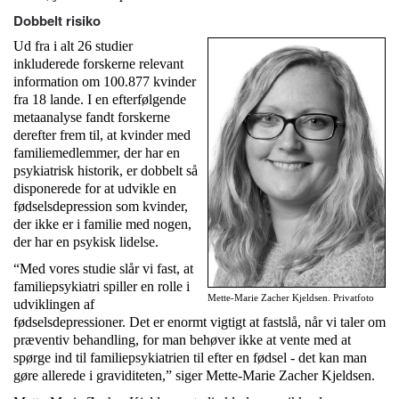
Dobbelt risiko
Ud fra i alt 26 studier
inkluderede forskerne relevant
information om 100.877 kvinder
fra 18 lande. I en efterfølgende
metaanalyse fandt forskerne
derefter frem til, at kvinder med
familiemedlemmer, der har en
psykiatrisk historik, er dobbelt så
disponerede for at udvikle en
fødselsdepression som kvinder,
der ikke er i familie med nogen,
der har en psykisk lidelse.
“Med vores studie slår vi fast, at
familiepsykiatri spiller en rolle i
Mette-Marie Zacher Kjeldsen. Privatfoto
udviklingen af
fødselsdepressioner. Det er enormt vigtigt at fastslå, når vi taler om
præventiv behandling, for man behøver ikke at vente med at
spørge ind til familiepsykiatrien til efter en fødsel - det kan man
gøre allerede i graviditeten,” siger Mette-Marie Zacher Kjeldsen.