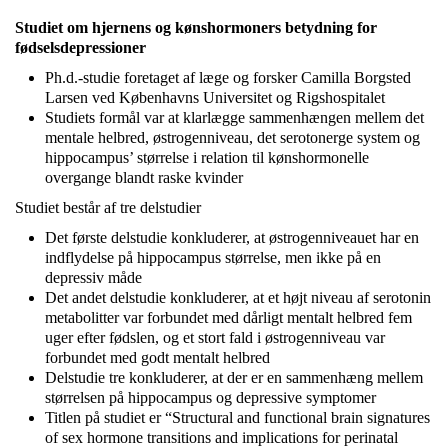
Studiet om hjernens og kønshormoners betydning
for
fødselsdepressioner
Ph.d.-studie foretaget af læge og forsker Camilla Borgsted
Larsen ved Københavns Universitet og Rigshospitalet
Studiets formål var at klarlægge sammenhængen mellem det
mentale helbred, østrogenniveau, det serotonerge system og
hippocampus’ størrelse i relation til kønshormonelle
overgange blandt raske kvinder
Studiet består af tre delstudier
Det første delstudie konkluderer, at østrogenniveauet har en
indflydelse på hippocampus størrelse, men ikke på en
depressiv måde
Det andet delstudie konkluderer, at et højt niveau af serotonin
metabolitter var forbundet med dårligt mentalt helbred fem
uger efter fødslen, og et stort fald i østrogenniveau var
forbundet med godt mentalt helbred
Delstudie tre konkluderer, at der er en sammenhæng mellem
størrelsen på hippocampus og depressive symptomer
Titlen på studiet er “Structural and functional brain signatures
of sex hormone transitions and implications for perinatal