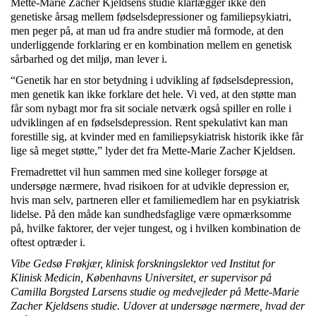
Mette-Marie Zacher Kjeldsens studie klarlægger ikke den
genetiske årsag mellem fødselsdepressioner og familiepsykiatri,
men peger på, at man ud fra andre studier må formode, at den
underliggende forklaring er en kombination mellem en genetisk
sårbarhed og det miljø, man lever i.
“Genetik har en stor betydning i udvikling af fødselsdepression,
men genetik kan ikke forklare det hele. Vi ved, at den støtte man
får som nybagt mor fra sit sociale netværk også spiller en rolle i
udviklingen af en fødselsdepression. Rent spekulativt kan man
forestille sig, at kvinder med en familiepsykiatrisk historik ikke får
lige så meget støtte,” lyder det fra Mette-Marie Zacher Kjeldsen.
Fremadrettet vil hun sammen med sine kolleger forsøge at
undersøge nærmere, hvad risikoen for at udvikle depression er,
hvis man selv, partneren eller et familiemedlem har en psykiatrisk
lidelse. På den måde kan sundhedsfaglige være opmærksomme
på, hvilke faktorer, der vejer tungest, og i hvilken kombination de
oftest optræder i.
Vibe Gedsø Frøkjær, klinisk forskningslektor ved Institut for
Klinisk Medicin, Københavns Universitet, er supervisor på
Camilla Borgsted Larsens studie og medvejleder på Mette-Marie
Zacher Kjeldsens studie. Udover at undersøge nærmere, hvad der