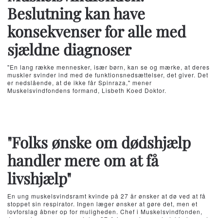
Beslutning kan have
konsekvenser for alle med
sjældne diagnoser
"En lang række mennesker, især børn, kan se og mærke, at deres
muskler svinder ind med de funktionsnedsættelser, det giver. Det
er nedslående, at de ikke får Spinraza," mener
Muskelsvindfondens formand, Lisbeth Koed Doktor.
"Folks ønske om dødshjælp
handler mere om at få
livshjælp"
En ung muskelsvindsramt kvinde på 27 år ønsker at dø ved at få
stoppet sin respirator. Ingen læger ønsker at gøre det, men et
lovforslag åbner op for muligheden. Chef i Muskelsvindfonden,