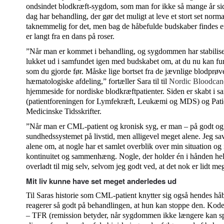
ondsindet blodkræft-sygdom, som man for ikke så mange år siden
dag har behandling, der gør det muligt at leve et stort set normal
taknemmelig for det, men bag de håbefulde budskaber findes e
er langt fra en dans på roser.
”Når man er kommet i behandling, og sygdommen har stabilisere
lukket ud i samfundet igen med budskabet om, at du nu kan fun
som du gjorde før. Måske lige bortset fra de jævnlige blodprø
hæmatologiske afdeling,” fortæller Sara til til
Nordic Bloodca
hjemmeside for nordiske blodkræftpatienter. Siden er skabt i
(patientforeningen for Lymfekræft, Leukæmi og MDS) og Pati
Medicinske Tidsskrifter.
”Når man er CML-patient og kronisk syg, er man – på godt og
sundhedssystemet på livstid, men alligevel meget alene. Jeg savn
alene om, at nogle har et samlet overblik over min situation og i
kontinuitet og sammenhæng. Nogle, der holder én i hånden hele
overladt til mig selv, selvom jeg godt ved, at det nok er lidt meg
Mit liv kunne have set meget anderledes ud
Til Saras historie som CML-patient knytter sig også hendes hå
reagerer så godt på behandlingen, at hun kan stoppe den. Kod
– TFR (remission betyder, når sygdommen ikke længere kan sp