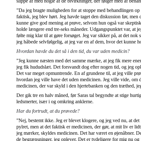
slippe af med nogle af de bivirkninger, der følger med af behand
”Da jeg bragte muligheden for at stoppe med behandlingen op
faktisk, jeg blev hørt. Jeg havde taget den diskussion før, men
kunne give god mening at prøve, selvom hun også var skeptisk 
holde længere end tre-seks måneder. Udgangspunktet var, at je
følte mig klar til at gøre forsøget. Jeg var sikker på, at det nok 
jeg håbede selvfølgelig, at jeg var en af dem, hvor det kunne 
Hvordan havde du det så i den tid, du var uden medicin?
”Jeg kunne næsten med det samme mærke, at jeg fik mere energi
jeg fik hududslæt. Det forsvandt dog efter nogen tid, og jeg op
Det var meget opmuntrende. En af grundene til, at jeg ville prøv
hvordan jeg ville have det uden medicinen. Jeg ville vide, om
medicinen, der var skyld i den hjertebanken og den træthed, je
Der gik tre en halv måned, før Saras tal begyndte at stige hurti
ledsmerter, især i og omkring anklerne.
Har du fortrudt, at du prøvede?
”Nej, bestemt ikke. Jeg er blevet klogere, og jeg ved nu, at det i
pylret, men at det faktisk er medicinen, der gør, at mit liv er li
jeg mærker, skyldes medicinen. Det har været en øjenåbner. Det
de begrænsninger, jeg oplever. Det er tydeligere for mig nu og 