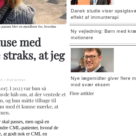
Dansk studie viser opsigts
effekt af immunterapi
n pausen blev en øjenåbner for, hvordan
Ny vejledning: Børn med kræ
motionere
ause med
traks, at jeg
Nye lægemidler giver flere m
et i
Patienter
.
mod svær eksem
17. I 2023 var hun så
Flere artikler
avde håb om, at der ventede et
, og hun måtte tilbage til
hun med ét kunne mærke, at
mmen.
er skal passes, men også en
andre CML-patienter, hvoraf de
le, at godt nok er CML en