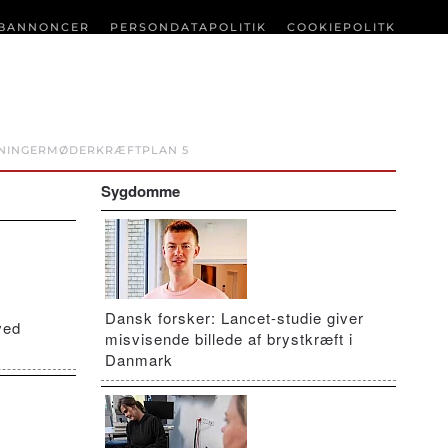
BANNONCER
PERSONDATAPOLITIK
COOKIEPOLITK
NINGER
MØDER
KRÆFTPLAN 5
Sygdomme
Dansk forsker: Lancet-studie giver
ved
misvisende billede af brystkræft i
Danmark