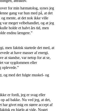
lingen, attraktiv.
 over for min hæmatolog, synes jeg
 denne gang var hun med på, at det
og mente, at det nok ikke ville
g var meget velbehandlet, og at jeg
skulle holde et halvt års tid, men
holde endnu længere.”
, men faktisk startede det med, at
levede at have masser af energi.
e at standse, var netop for at se,
 det var sygdommen eller
g oplevede.”
gt, og med det fulgte muskel- og
kke er fordi, jeg er svag eller
dt op ad bakke. Nu ved jeg, at det,
 har givet mig en større accept af
faktisk en hjælp at vide. Noget