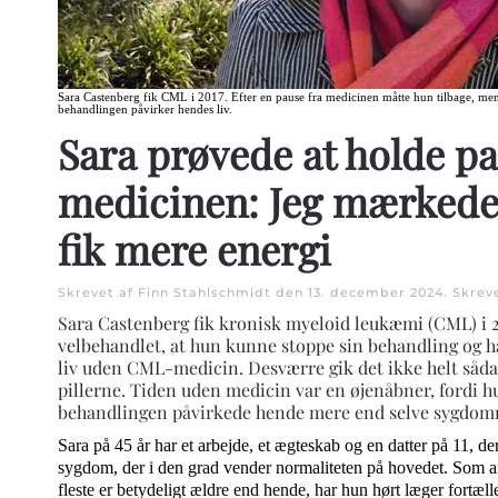
Sara Castenberg fik CML i 2017. Efter en pause fra medicinen måtte hun tilbage, me
behandlingen påvirker hendes liv.
Sara prøvede at holde p
medicinen: Jeg mærkede s
fik mere energi
Skrevet af Finn Stahlschmidt den
13. december 2024
. Skrev
Sara Castenberg fik kronisk myeloid leukæmi (CML) i 20
velbehandlet, at hun kunne stoppe sin behandling og h
liv uden CML-medicin. Desværre gik det ikke helt sådan
pillerne. Tiden uden medicin var en øjenåbner, fordi 
behandlingen påvirkede hende mere end selve sygdo
Sara på 45 år har et arbejde, et ægteskab og en datter på 11, d
sygdom, der i den grad vender normaliteten på hovedet. Som 
fleste er betydeligt ældre end hende, har hun hørt læger fortæl