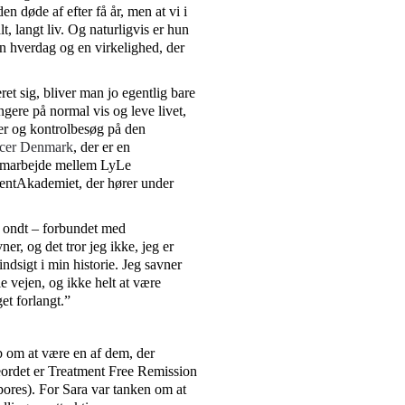
 døde af efter få år, men at vi i
t, langt liv. Og naturligvis er hun
n hverdag og en virkelighed, der
t sig, bliver man jo egentlig bare
gere på normal vis og leve livet,
ver og kontrolbesøg på den
ncer Denmark
, der er en
 samarbejde mellem LyLe
entAkademiet, der hører under
 ondt – forbundet med
er, og det tror jeg ikke, jeg er
ndsigt i min historie. Jeg savner
 vejen, og ikke helt at være
et forlangt.”
b om at være en af dem, der
eordet er Treatment Free Remission
ores). For Sara var tanken om at