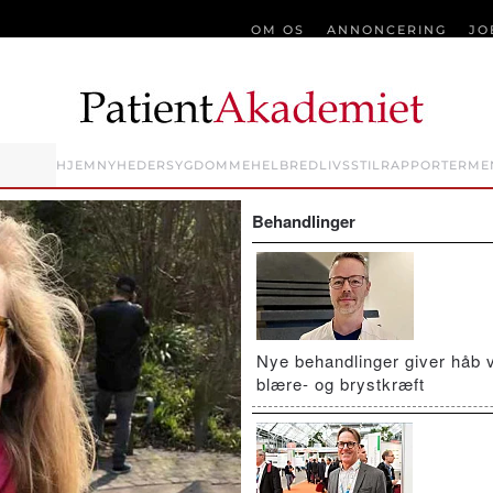
OM OS
ANNONCERING
JO
HJEM
NYHEDER
SYGDOMME
HELBRED
LIVSSTIL
RAPPORTER
ME
Behandlinger
Nye behandlinger giver håb 
blære- og brystkræft