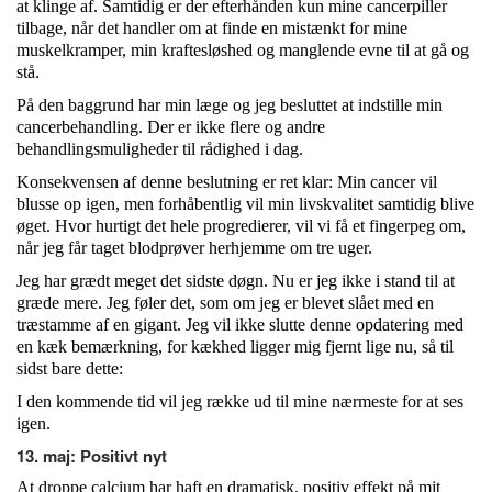
at klinge af. Samtidig er der efterhånden kun mine cancerpiller
tilbage, når det handler om at finde en mistænkt for mine
muskelkramper, min kraftesløshed og manglende evne til at gå og
stå.
På den baggrund har min læge og jeg besluttet at indstille min
cancerbehandling. Der er ikke flere og andre
behandlingsmuligheder til rådighed i dag.
Konsekvensen af denne beslutning er ret klar: Min cancer vil
blusse op igen, men forhåbentlig vil min livskvalitet samtidig blive
øget. Hvor hurtigt det hele progredierer, vil vi få et fingerpeg om,
når jeg får taget blodprøver herhjemme om tre uger.
Jeg har grædt meget det sidste døgn. Nu er jeg ikke i stand til at
græde mere. Jeg føler det, som om jeg er blevet slået med en
træstamme af en gigant. Jeg vil ikke slutte denne opdatering med
en kæk bemærkning, for kækhed ligger mig fjernt lige nu, så til
sidst bare dette:
I den kommende tid vil jeg række ud til mine nærmeste for at ses
igen.
13. maj: Positivt nyt
At droppe calcium har haft en dramatisk, positiv effekt på mit