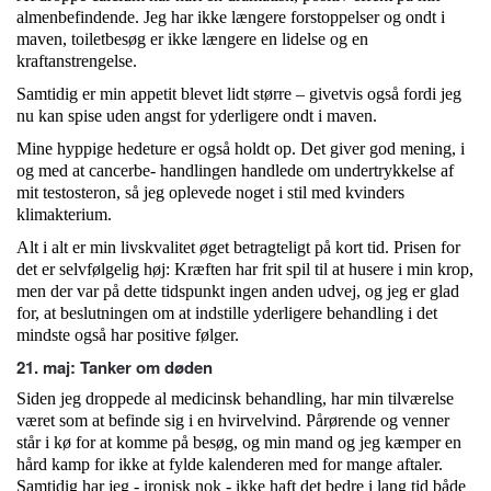
almenbefindende. Jeg har ikke længere forstoppelser og ondt i
maven, toiletbesøg er ikke længere en lidelse og en
kraftanstrengelse.
Samtidig er min appetit blevet lidt større – givetvis også fordi jeg
nu kan spise uden angst for yderligere ondt i maven.
Mine hyppige hedeture er også holdt op. Det giver god mening, i
og med at cancerbe- handlingen handlede om undertrykkelse af
mit testosteron, så jeg oplevede noget i stil med kvinders
klimakterium.
Alt i alt er min livskvalitet øget betragteligt på kort tid. Prisen for
det er selvfølgelig høj: Kræften har frit spil til at husere i min krop,
men der var på dette tidspunkt ingen anden udvej, og jeg er glad
for, at beslutningen om at indstille yderligere behandling i det
mindste også har positive følger.
21. maj: Tanker om døden
Siden jeg droppede al medicinsk behandling, har min tilværelse
været som at befinde sig i en hvirvelvind. Pårørende og venner
står i kø for at komme på besøg, og min mand og jeg kæmper en
hård kamp for ikke at fylde kalenderen med for mange aftaler.
Samtidig har jeg - ironisk nok - ikke haft det bedre i lang tid både