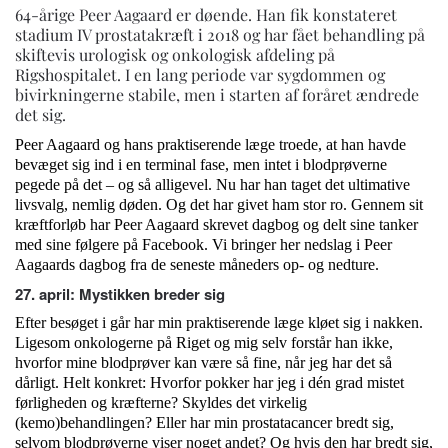
64-årige Peer Aagaard er døende. Han fik konstateret
stadium IV prostatakræft i 2018 og har fået behandling på
skiftevis urologisk og onkologisk afdeling på
Rigshospitalet. I en lang periode var sygdommen og
bivirkningerne stabile, men i starten af foråret ændrede
det sig.
Peer Aagaard og hans praktiserende læge troede, at han havde
bevæget sig ind i en terminal fase, men intet i blodprøverne
pegede på det – og så alligevel. Nu har han taget det ultimative
livsvalg, nemlig døden. Og det har givet ham stor ro. Gennem sit
kræftforløb har Peer Aagaard skrevet dagbog og delt sine tanker
med sine følgere på Facebook. Vi bringer her nedslag i Peer
Aagaards dagbog fra de seneste måneders op- og nedture.
27. april: Mystikken breder sig
Efter besøget i går har min praktiserende læge kløet sig i nakken.
Ligesom onkologerne på Riget og mig selv forstår han ikke,
hvorfor mine blodprøver kan være så fine, når jeg har det så
dårligt. Helt konkret: Hvorfor pokker har jeg i dén grad mistet
førligheden og kræfterne? Skyldes det virkelig
(kemo)behandlingen? Eller har min prostatacancer bredt sig,
selvom blodprøverne viser noget andet? Og hvis den har bredt sig,