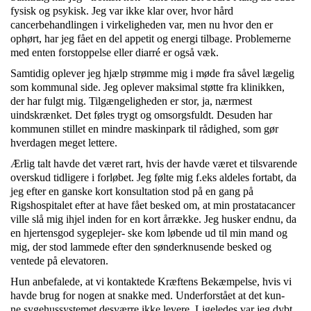
fysisk og psykisk. Jeg var ikke klar over, hvor hård
cancerbehandlingen i virkeligheden var, men nu hvor den er
ophørt, har jeg fået en del appetit og energi tilbage. Problemerne
med enten forstoppelse eller diarré er også væk.
Samtidig oplever jeg hjælp strømme mig i møde fra såvel lægelig
som kommunal side. Jeg oplever maksimal støtte fra klinikken,
der har fulgt mig. Tilgængeligheden er stor, ja, nærmest
uindskrænket. Det føles trygt og omsorgsfuldt. Desuden har
kommunen stillet en mindre maskinpark til rådighed, som gør
hverdagen meget lettere.
Ærlig talt havde det været rart, hvis der havde været et tilsvarende
overskud tidligere i forløbet. Jeg følte mig f.eks aldeles fortabt, da
jeg efter en ganske kort konsultation stod på en gang på
Rigshospitalet efter at have fået besked om, at min prostatacancer
ville slå mig ihjel inden for en kort årrække. Jeg husker endnu, da
en hjertensgod sygeplejer- ske kom løbende ud til min mand og
mig, der stod lammede efter den sønderknusende besked og
ventede på elevatoren.
Hun anbefalede, at vi kontaktede Kræftens Bekæmpelse, hvis vi
havde brug for nogen at snakke med. Underforstået at det kun-
ne sygehussystemet desværre ikke levere. Ligeledes var jeg dybt