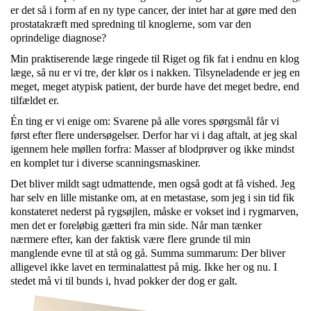
er det så i form af en ny type cancer, der intet har at gøre med den
prostatakræft med spredning til knoglerne, som var den
oprindelige diagnose?
Min praktiserende læge ringede til Riget og fik fat i endnu en klog
læge, så nu er vi tre, der klør os i nakken. Tilsyneladende er jeg en
meget, meget atypisk patient, der burde have det meget bedre, end
tilfældet er.
Én ting er vi enige om: Svarene på alle vores spørgsmål får vi
først efter flere undersøgelser. Derfor har vi i dag aftalt, at jeg skal
igennem hele møllen forfra: Masser af blodprøver og ikke mindst
en komplet tur i diverse scanningsmaskiner.
Det bliver mildt sagt udmattende, men også godt at få vished. Jeg
har selv en lille mistanke om, at en metastase, som jeg i sin tid fik
konstateret nederst på rygsøjlen, måske er vokset ind i rygmarven,
men det er foreløbig gætteri fra min side. Når man tænker
nærmere efter, kan der faktisk være flere grunde til min
manglende evne til at stå og gå. Summa summarum: Der bliver
alligevel ikke lavet en terminalattest på mig. Ikke her og nu. I
stedet må vi til bunds i, hvad pokker der dog er galt.