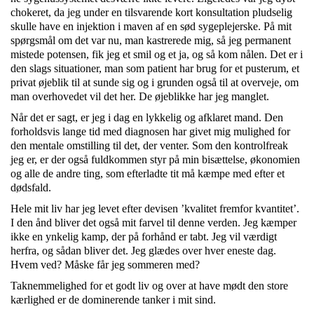
chokeret, da jeg under en tilsvarende kort konsultation pludselig
skulle have en injektion i maven af en sød sygeplejerske. På mit
spørgsmål om det var nu, man kastrerede mig, så jeg permanent
mistede potensen, fik jeg et smil og et ja, og så kom nålen. Det er i
den slags situationer, man som patient har brug for et pusterum, et
privat øjeblik til at sunde sig og i grunden også til at overveje, om
man overhovedet vil det her. De øjeblikke har jeg manglet.
Når det er sagt, er jeg i dag en lykkelig og afklaret mand. Den
forholdsvis lange tid med diagnosen har givet mig mulighed for
den mentale omstilling til det, der venter. Som den kontrolfreak
jeg er, er der også fuldkommen styr på min bisættelse, økonomien
og alle de andre ting, som efterladte tit må kæmpe med efter et
dødsfald.
Hele mit liv har jeg levet efter devisen ’kvalitet fremfor kvantitet’.
I den ånd bliver det også mit farvel til denne verden. Jeg kæmper
ikke en ynkelig kamp, der på forhånd er tabt. Jeg vil værdigt
herfra, og sådan bliver det. Jeg glædes over hver eneste dag.
Hvem ved? Måske får jeg sommeren med?
Taknemmelighed for et godt liv og over at have mødt den store
kærlighed er de dominerende tanker i mit sind.