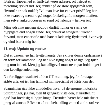
følelser. Tapperhed er fraflyttet vores adresse, og i stedet er
forsoning rykket ind. Jeg tænker på de store spørgsmål som,
”hvornår er nok nok?”; ”vil man leve for enhver pris?” Jeg har
ikke svaret og mener også noget forskelligt fra morgen til aften,
men selve tankeprocessen er sund og helende – tænker jeg.
Mine udsving mellem godt og dårligt humør er større og
hyppigere end nogen sinde. Jeg prøver at navigere i ukendt
farvand, men ender ofte med bare at lade mig flyde med, hvor vejr
og vind bærer mig hen.
11. maj: Update og nedtur
Det er dagen, jeg har frygtet længe. Jeg skriver denne opdatering i
en form for lammelse. Jeg har ikke rigtig noget at sige; jeg føler
mig tom indeni. Men jeg kan alligevel mønstre et par holdninger i
den kedelige anledning:
Nu foreligger resultatet af den CT-scanning, jeg fik foretaget i
sidste uge, og jeg har talt med min specialist på Riget om det:
Scanningen gav ikke umiddelbart svar på de enorme motoriske
udfordringer, jeg har, men til gengæld viste den, at kræften nu
også har bredt sig til højre lunge. Desuden bærer hele mit skelet
præg af cancer. Effekten af min behandling er med andre ord ved