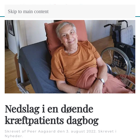
Skip to main content
Nedslag i en døende
kræftpatients dagbog
Skrevet af Peer Aagaard den
3. august 2022
. Skrevet i
Nyheder
.