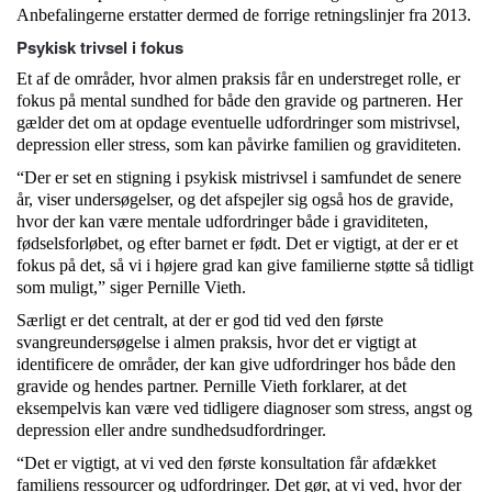
Anbefalingerne erstatter dermed de forrige retningslinjer fra 2013.
Psykisk trivsel i fokus
Et af de områder, hvor almen praksis får en understreget rolle, er
fokus på mental sundhed for både den gravide og partneren. Her
gælder det om at opdage eventuelle udfordringer som mistrivsel,
depression eller stress, som kan påvirke familien og graviditeten.
“Der er set en stigning i psykisk mistrivsel i samfundet de senere
år, viser undersøgelser, og det afspejler sig også hos de gravide,
hvor der kan være mentale udfordringer både i graviditeten,
fødselsforløbet, og efter barnet er født. Det er vigtigt, at der er et
fokus på det, så vi i højere grad kan give familierne støtte så tidligt
som muligt,” siger Pernille Vieth.
Særligt er det centralt, at der er god tid ved den første
svangreundersøgelse i almen praksis, hvor det er vigtigt at
identificere de områder, der kan give udfordringer hos både den
gravide og hendes partner. Pernille Vieth forklarer, at det
eksempelvis kan være ved tidligere diagnoser som stress, angst og
depression eller andre sundhedsudfordringer.
“Det er vigtigt, at vi ved den første konsultation får afdækket
familiens ressourcer og udfordringer. Det gør, at vi ved, hvor der