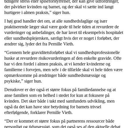
tidligere stress eller spiseforstyrrelser, der kan give udfordringer,
der påvirker kvinden og barnet, og der skal vi sætte ind langt
hurtigere i almen praksis,” siger hun.
I høj grad handler det om, at alle sundhedsfaglige og især
praktiserende læger skal være gode til hele tiden at revurdere de
vurderinger og anbefalinger, de har lavet til eksempelvis hospitalet
eller sundhedsplejersken, særligt hvis der er noget i forløbet, der
ændrer sig, lyder det fra Pernille Vieth.
“Gennem hele graviditetsforløbet skal vi sundhedsprofessionelle
huske at revurdere risikovurderingen af den enkelte gravide. Ofte
har vi den fordel i almen praksis, at vi kender kvinderne og
familierne i forvejen, men selv i de tilfælde skal vi hele tiden være
opmærksomme på ændringer både sundhedsmæssige og
psykiske,” siger hun.
Derudover er der også et større fokus på familiedannelse og at
anse familien som en helhed i stedet for kun at fokusere på
kvinden. Det sker både i takt med samfundets udvikling, men
også da det kan have stor betydning for barnets trivsel
efterfølgende, forklarer Pernille Vieth.
“Der er kommet et større fokus på partnerens ressourcer både
personligt og tidsmæssigt, som det også ses af den aktuelle debat