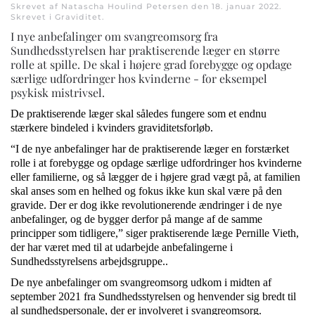
Skrevet af Natascha Houlind Petersen den
18. januar 2022
.
Skrevet i
Graviditet
.
I nye anbefalinger om svangreomsorg fra
Sundhedsstyrelsen har praktiserende læger en større
rolle at spille. De skal i højere grad forebygge og opdage
særlige udfordringer hos kvinderne - for eksempel
psykisk mistrivsel.
De praktiserende læger skal således fungere som et endnu
stærkere bindeled i kvinders graviditetsforløb.
“I de nye anbefalinger har de praktiserende læger en forstærket
rolle i at forebygge og opdage særlige udfordringer hos kvinderne
eller familierne, og så lægger de i højere grad vægt på, at familien
skal anses som en helhed og fokus ikke kun skal være på den
gravide. Der er dog ikke revolutionerende ændringer i de nye
anbefalinger, og de bygger derfor på mange af de samme
principper som tidligere,” siger praktiserende læge Pernille Vieth,
der har været med til at udarbejde anbefalingerne i
Sundhedsstyrelsens arbejdsgruppe..
De nye anbefalinger om svangreomsorg udkom i midten af
september 2021 fra Sundhedsstyrelsen og henvender sig bredt til
al sundhedspersonale, der er involveret i svangreomsorg.