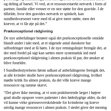
og deling af barsel. Vi ved, at et ressourcestærkt netværk i form af
partner, familie eller venner er en stor støtte for den gravide. I de
tilfælde, hvor den gravides netværk er spinkelt, kan
sundhedsvæsenet være med til at give mere støtte, men det
kræver, at vi får øje på det.”
Prækonceptionel rådgivning
De nye anbefalinger berører også det prækonceptionelle område
blandt andet i takt med, at et stigende antal danskere har
udfordringer med at få børn. I de nye retningslinjer fremgår det, at
der med fordel på sigt kan sættes mere systematisk ind med
prækonceptionel rådgivning i almen praksis til par, der ønsker at
blive forældre.
I Sundhedsstyrelsens første udkast af anbefalingerne fremgik det,
at alle kvinder skulle have prækonceptionel rådgivning, hvilket
mødte kritik fra almen praksis, da det ville kræve mange
ressourcer og ramme skævt.
“Det giver ikke mening, at vi som praktiserende læger i højere
grad skulle opspore vores patienter i den fødedygtige alder, da det
vil kunne virke grænseoverskridende for kvinderne og kræve
utrolig mange ressourcer i almen praksis. I stedet giver det mening