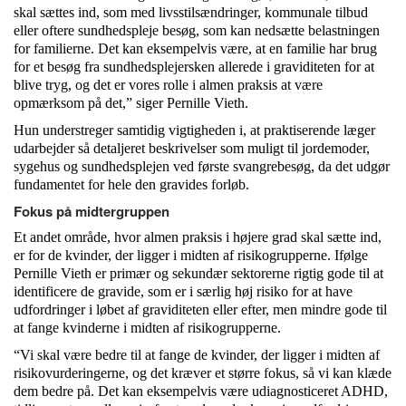
skal sættes ind, som med livsstilsændringer, kommunale tilbud
eller oftere sundhedspleje besøg, som kan nedsætte belastningen
for familierne. Det kan eksempelvis være, at en familie har brug
for et besøg fra sundhedsplejersken allerede i graviditeten for at
blive tryg, og det er vores rolle i almen praksis at være
opmærksom på det,” siger Pernille Vieth.
Hun understreger samtidig vigtigheden i, at praktiserende læger
udarbejder så detaljeret beskrivelser som muligt til jordemoder,
sygehus og sundhedsplejen ved første svangrebesøg, da det udgør
fundamentet for hele den gravides forløb.
Fokus på midtergruppen
Et andet område, hvor almen praksis i højere grad skal sætte ind,
er for de kvinder, der ligger i midten af risikogrupperne. Ifølge
Pernille Vieth er primær og sekundær sektorerne rigtig gode til at
identificere de gravide, som er i særlig høj risiko for at have
udfordringer i løbet af graviditeten eller efter, men mindre gode til
at fange kvinderne i midten af risikogrupperne.
“Vi skal være bedre til at fange de kvinder, der ligger i midten af
risikovurderingerne, og det kræver et større fokus, så vi kan klæde
dem bedre på. Det kan eksempelvis være udiagnosticeret ADHD,