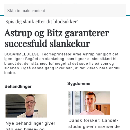
Skip to main content
’Spis dig slank efter dit blodsukker’
Astrup og Bitz garanterer
succesfuld slankekur
BOGANMELDELSE. Fedmeprofessor Arne Astrup har gjort det
igen, igen: Begået en slankebog, som ligner et stensikkert hit
blandt de, der slås med for meget af det søde liv på vom og
sideben. Også denne gang lover han, at det virker- bare endnu
bedre.
Sygdomme
Behandlinger
Dansk forsker: Lancet-
Nye behandlinger giver
studie giver misvisende
håb ved blære- og