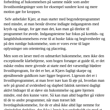
forbedring af hukommelsen på samme måde som andre
livsstilsomlægninger som for eksempel sundere kost og mere
motion gør for kroppen.
Selv anbefaler Kjær, at man starter med begynderprogrammet
med mindre, at man består diverse indlagte indgangstests med
kryds og slange, for gør man det, kan man gå direkte til
programmet for øvede. Indgangstestene har fokus på korttids- og
langtidshukommelsens evne til at huske fakta og begivenheder og
på den rumlige hukommelse, som er vores evne til lagre
oplysninger om orientering og placering.
Men som en læser med en udmærket hukommelse, men ikke den
exceptionelle klæbehjerne, som bogen forsøger at guide til, er det
måske endnu mere givende at starte med det væsentligt blødere
livsstilsprogram, for det er her, at Kjærs fagligt skarpe og
øjenåbnende guldkorn især ligger begravet. Ligesom det er i
livsstilsprogrammet, at man hver især kan få øje på, hvordan man
selv på grund af uvidenhed og slaphed faktisk nærmest dagligt
aktivt bidrager til at sløve sin hukommelse og gøre hjernen
mindre, end den kunne være. Så kan man altid bagefter gå videre
til de to andre programmer, når man trænet lidt
hverdagshukommelse, for de er altså ikke altid lige nemme for
almindeligt dødelige, der ikke i årevis har underholdt sig med at