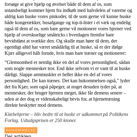
forsøge at give hjælp og øvelser både til dem af os, som
ustandseligt kommer hjem fra indkøb med halvdelen af varerne og
aldrig kan huske vores pinkoder, til de som gerne vil kunne huske
både kongerækker, busafgange og top-ti-lister i et væk og endelig
også til dem af os, som bare gerne vil motionere vores hjerner ved
hjælp af overskuelige småtricks i hverdagen fremfor bare
bevidstløst at svække den. Og skulle man høre til dem, der
egentligt altid har været smådårlig til at huske, så er der ifølge
Kjær alligevel håb forude, hvis man bare træner og motionerer:
”Glemsomhed er nemlig ikke en del af vores personlighed, sådan
som nogle mennesker tror. End ikke selvom vi er vant til at huske
dårligt. Slappe armmuskler er heller ikke en del af vores
personlighed. De kan trænes. Det kan hukommelsen også,” lyder
det fra Kjær, som også påpeger, at noget desuden tyder på, at
mennesker, der bruger hjernen meget, ikke får demens senere –
uden at der dog er videnskabeligt bevis for, at hjernetræning
direkte beskytter mod demens.
Klæbehjerne – bliv bedre til at huske er udkommet på Politikens
Forlag. Udsalgsprisen er 250 kroner.
HUKOMMELSE
Del artiklen