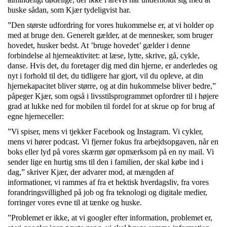
huske sådan, som Kjær tydeligvist har.
”Den største udfordring for vores hukommelse er, at vi holder op
med at bruge den. Generelt gælder, at de mennesker, som bruger
hovedet, husker bedst. At ’bruge hovedet’ gælder i denne
forbindelse al hjerneaktivitet: at læse, lytte, skrive, gå, cykle,
danse. Hvis det, du foretager dig med din hjerne, er anderledes og
nyt i forhold til det, du tidligere har gjort, vil du opleve, at din
hjernekapacitet bliver større, og at din hukommelse bliver bedre,”
påpeger Kjær, som også i livsstilsprogrammet opfordrer til i højere
grad at lukke ned for mobilen til fordel for at skrue op for brug af
egne hjerneceller:
”Vi spiser, mens vi tjekker Facebook og Instagram. Vi cykler,
mens vi hører podcast. Vi fjerner fokus fra arbejdsopgaven, når en
boks eller lyd på vores skærm gør opmærksom på en ny mail. Vi
sender lige en hurtig sms til den i familien, der skal købe ind i
dag,” skriver Kjær, der advarer mod, at mængden af
informationer, vi rammes af fra et hektisk hverdagsliv, fra vores
forandringsvillighed på job og fra teknologi og digitale medier,
forringer vores evne til at tænke og huske.
”Problemet er ikke, at vi googler efter information, problemet er,