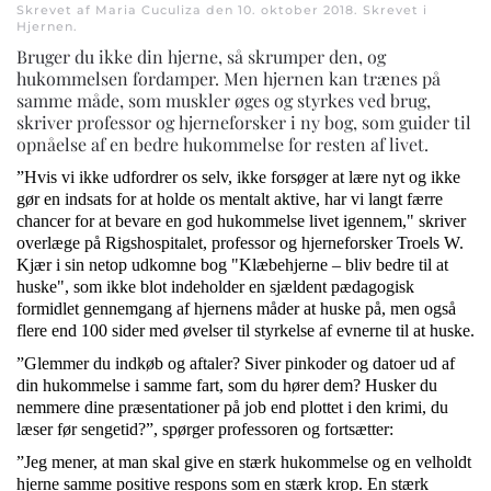
Skrevet af Maria Cuculiza den
10. oktober 2018
. Skrevet i
Hjernen
.
Bruger du ikke din hjerne, så skrumper den, og
hukommelsen fordamper. Men hjernen kan trænes på
samme måde, som muskler øges og styrkes ved brug,
skriver professor og hjerneforsker i ny bog, som guider til
opnåelse af en bedre hukommelse for resten af livet.
”Hvis vi ikke udfordrer os selv, ikke forsøger at lære nyt og ikke
gør en indsats for at holde os mentalt aktive, har vi langt færre
chancer for at bevare en god hukommelse livet igennem," skriver
overlæge på Rigshospitalet, professor og hjerneforsker Troels W.
Kjær i sin netop udkomne bog "Klæbehjerne – bliv bedre til at
huske", som ikke blot indeholder en sjældent pædagogisk
formidlet gennemgang af hjernens måder at huske på, men også
flere end 100 sider med øvelser til styrkelse af evnerne til at huske.
”Glemmer du indkøb og aftaler? Siver pinkoder og datoer ud af
din hukommelse i samme fart, som du hører dem? Husker du
nemmere dine præsentationer på job end plottet i den krimi, du
læser før sengetid?”, spørger professoren og fortsætter:
”Jeg mener, at man skal give en stærk hukommelse og en velholdt
hjerne samme positive respons som en stærk krop. En stærk