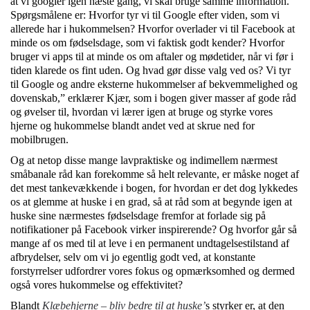
at vi googler igen næste gang, vi skal bruge samme information.
Spørgsmålene er: Hvorfor tyr vi til Google efter viden, som vi
allerede har i hukommelsen? Hvorfor overlader vi til Facebook at
minde os om fødselsdage, som vi faktisk godt kender? Hvorfor
bruger vi apps til at minde os om aftaler og mødetider, når vi før i
tiden klarede os fint uden. Og hvad gør disse valg ved os? Vi tyr
til Google og andre eksterne hukommelser af bekvemmelighed og
dovenskab,” erklærer Kjær, som i bogen giver masser af gode råd
og øvelser til, hvordan vi lærer igen at bruge og styrke vores
hjerne og hukommelse blandt andet ved at skrue ned for
mobilbrugen.
Og at netop disse mange lavpraktiske og indimellem nærmest
småbanale råd kan forekomme så helt relevante, er måske noget af
det mest tankevækkende i bogen, for hvordan er det dog lykkedes
os at glemme at huske i en grad, så at råd som at begynde igen at
huske sine nærmestes fødselsdage fremfor at forlade sig på
notifikationer på Facebook virker inspirerende? Og hvorfor går så
mange af os med til at leve i en permanent undtagelsestilstand af
afbrydelser, selv om vi jo egentlig godt ved, at konstante
forstyrrelser udfordrer vores fokus og opmærksomhed og dermed
også vores hukommelse og effektivitet?
Blandt
Klæbehjerne – bliv bedre til at huske’
s styrker er, at den