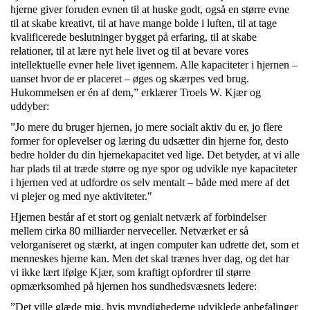
hjerne giver foruden evnen til at huske godt, også en større evne
til at skabe kreativt, til at have mange bolde i luften, til at tage
kvalificerede beslutninger bygget på erfaring, til at skabe
relationer, til at lære nyt hele livet og til at bevare vores
intellektuelle evner hele livet igennem. Alle kapaciteter i hjernen –
uanset hvor de er placeret – øges og skærpes ved brug.
Hukommelsen er én af dem,” erklærer Troels W. Kjær og
uddyber:
”Jo mere du bruger hjernen, jo mere socialt aktiv du er, jo flere
former for oplevelser og læring du udsætter din hjerne for, desto
bedre holder du din hjernekapacitet ved lige. Det betyder, at vi alle
har plads til at træde større og nye spor og udvikle nye kapaciteter
i hjernen ved at udfordre os selv mentalt – både med mere af det
vi plejer og med nye aktiviteter."
Hjernen består af et stort og genialt netværk af forbindelser
mellem cirka 80 milliarder nerveceller. Netværket er så
velorganiseret og stærkt, at ingen computer kan udrette det, som et
menneskes hjerne kan. Men det skal trænes hver dag, og det har
vi ikke lært ifølge Kjær, som kraftigt opfordrer til større
opmærksomhed på hjernen hos sundhedsvæsnets ledere:
”Det ville glæde mig, hvis myndighederne udviklede anbefalinger