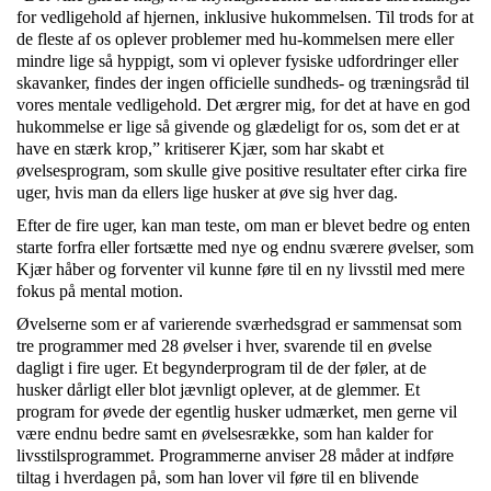
for vedligehold af hjernen, inklusive hukommelsen. Til trods for at
de fleste af os oplever problemer med hu-kommelsen mere eller
mindre lige så hyppigt, som vi oplever fysiske udfordringer eller
skavanker, findes der ingen officielle sundheds- og træningsråd til
vores mentale vedligehold. Det ærgrer mig, for det at have en god
hukommelse er lige så givende og glædeligt for os, som det er at
have en stærk krop,” kritiserer Kjær, som har skabt et
øvelsesprogram, som skulle give positive resultater efter cirka fire
uger, hvis man da ellers lige husker at øve sig hver dag.
Efter de fire uger, kan man teste, om man er blevet bedre og enten
starte forfra eller fortsætte med nye og endnu sværere øvelser, som
Kjær håber og forventer vil kunne føre til en ny livsstil med mere
fokus på mental motion.
Øvelserne som er af varierende sværhedsgrad er sammensat som
tre programmer med 28 øvelser i hver, svarende til en øvelse
dagligt i fire uger. Et begynderprogram til de der føler, at de
husker dårligt eller blot jævnligt oplever, at de glemmer. Et
program for øvede der egentlig husker udmærket, men gerne vil
være endnu bedre samt en øvelsesrække, som han kalder for
livsstilsprogrammet. Programmerne anviser 28 måder at indføre
tiltag i hverdagen på, som han lover vil føre til en blivende