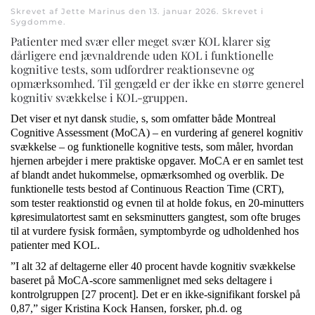
Skrevet af Jette Marinus den
13. januar 2026
. Skrevet i
Sygdomme
.
Patienter med svær eller meget svær KOL klarer sig
dårligere end jævnaldrende uden KOL i funktionelle
kognitive tests, som udfordrer reaktionsevne og
opmærksomhed. Til gengæld er der ikke en større generel
kognitiv svækkelse i KOL-gruppen.
Det viser et nyt dansk
studie
, s, som omfatter både Montreal
Cognitive Assessment (MoCA) – en vurdering af generel kognitiv
svækkelse – og funktionelle kognitive tests, som måler, hvordan
hjernen arbejder i mere praktiske opgaver. MoCA er en samlet test
af blandt andet hukommelse, opmærksomhed og overblik. De
funktionelle tests bestod af Continuous Reaction Time (CRT),
som tester reaktionstid og evnen til at holde fokus, en 20-minutters
køresimulatortest samt en seksminutters gangtest, som ofte bruges
til at vurdere fysisk formåen, symptombyrde og udholdenhed hos
patienter med KOL.
”I alt 32 af deltagerne eller 40 procent havde kognitiv svækkelse
baseret på MoCA-score sammenlignet med seks deltagere i
kontrolgruppen [27 procent]. Det er en ikke-signifikant forskel på
0,87,” siger Kristina Kock Hansen, forsker, ph.d. og