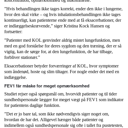
koncentration, opmærksomhed og hukommelse.
”Hvis behandlingen ikke tages korrekt, ender den ikke i lungerne,
hvor den skal virke – og hvis inhalationsbehandlingen ikke tages
kontinuerligt, kan patienterne ende med at få eksacerbationer, der
er indlæggelseskrævende,” siger Kristina Kock Hansen og
fortsætter:
”Patienter med KOL genvinder aldrig mistet lungefunktion, men
med en god forståelse for deres sygdom og den træning, der er så
vigtig, kan de sørge for, at den lungefunktion, de har tilbage,
forbliver stationær.”
Eksacerbationer betyder forværringer af KOL, hvor symptomer
som åndenød, hoste og slim tiltager. For nogle ender det med en
indlæggelse.
FEV1 får måske for meget opmærksomhed
Studiet rejser også spørgsmål om, hvorvidt patienter og til tider
sundhedspersonale lægger for meget vægt på FEV1 som indikator
for patientens daglige funktion.
”Det er jo bare tal, som ikke nødvendigvis siger noget om,
hvordan de har det. Alligevel hænger både patienter og
indimellem også sundhedspersonale sig ofte i tallet fra pustetesten,