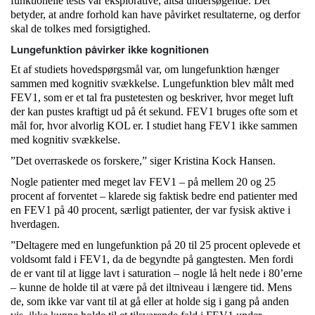
funktionelle tests var eksplorative, altså undersøgende. Det
betyder, at andre forhold kan have påvirket resultaterne, og derfor
skal de tolkes med forsigtighed.
Lungefunktion påvirker ikke kognitionen
Et af studiets hovedspørgsmål var, om lungefunktion hænger
sammen med kognitiv svækkelse. Lungefunktion blev målt med
FEV1, som er et tal fra pustetesten og beskriver, hvor meget luft
der kan pustes kraftigt ud på ét sekund. FEV1 bruges ofte som et
mål for, hvor alvorlig KOL er. I studiet hang FEV1 ikke sammen
med kognitiv svækkelse.
”Det overraskede os forskere,” siger Kristina Kock Hansen.
Nogle patienter med meget lav FEV1 – på mellem 20 og 25
procent af forventet – klarede sig faktisk bedre end patienter med
en FEV1 på 40 procent, særligt patienter, der var fysisk aktive i
hverdagen.
”Deltagere med en lungefunktion på 20 til 25 procent oplevede et
voldsomt fald i FEV1, da de begyndte på gangtesten. Men fordi
de er vant til at ligge lavt i saturation – nogle lå helt nede i 80’erne
– kunne de holde til at være på det iltniveau i længere tid. Mens
de, som ikke var vant til at gå eller at holde sig i gang på anden