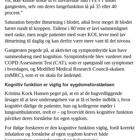
vis, ikke kunne holde til et tilsvarende fald i FEV1 under
gangtesten, selv om deres lungefunktion lå på 35 eller 40
procent.”
Saturation betyder iltmætning i blodet, altså hvor meget ilt blodet
bærer rundt til kroppen. Tallene i 80’erne er lavt sammenlignet
med raske, men nogle patienter med svær KOL lever med lav
iltmætning til daglig og kan derfor være mere vant til det niveau.
Gangtesten pegede på, at aktivitet og symptombyrde kan have
sammenhæng med kognition. Symptombyrde blev vurderet med
COPD Assessment Test (CAT), som er spørgsmål om symptomer
i hverdagen, og Modified Medical Research Council-skalaen
(mMRC), som er en skala for åndenød.
Kognitiv funktion er vigtig for sygdomsforståelsen
Kristina Kock Hansen peger på, at en af de bagvedliggende
årsager til at lave undersøgelsen var at få et bedre indblik i, hvor
kognitivt dårlige de patienter, hun og kollegerne møder i
lungeambulatoriet, reelt er – og hvorvidt deres kognitive funktion
påvirker deres forståelse for egen sygdom.
For ifølge forskeren er den kognitive funktion vigtig, fordi korrekt
inhalation og forståelse af egen sygdom kræver både