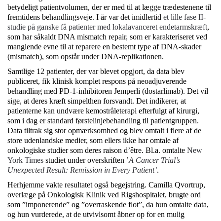
betydeligt patientvolumen, der er med til at lægge trædestenene til
fremtidens behandlingsveje. I år var det imidlertid
et lille fase II-
studie på ganske få patienter med lokalavanceret endetarmskræft
,
som har såkaldt DNA mismatch repair, som er karakteriseret ved
manglende evne til at reparere en bestemt type af DNA-skader
(mismatch), som opstår under DNA-replikationen.
Samtlige 12 patienter, der var blevet opgjort, da data blev
publiceret, fik klinisk komplet respons på neoadjuverende
behandling med PD-1-inhibitoren Jemperli (dostarlimab). Det vil
sige, at deres kræft simpelthen forsvandt. Det indikerer, at
patienterne kan undvære kemostråleterapi efterfulgt af kirurgi,
som i dag er standard førstelinjebehandling til patientgruppen.
Data tiltrak sig stor opmærksomhed og blev omtalt i flere af de
store udenlandske medier, som ellers ikke har omtale af
onkologiske studier som deres raison d’être. Bl.a. omtalte
New
York Times
studiet under overskriften ’
A Cancer Trial’s
Unexpected Result: Remission in Every Patient’
.
Herhjemme vakte resultatet også begejstring. Camilla Qvortrup,
overlæge på Onkologisk Klinik ved Rigshospitalet, brugte ord
som ”imponerende” og ”overraskende flot”, da hun omtalte data,
og hun vurderede, at de utvivlsomt åbner op for en mulig