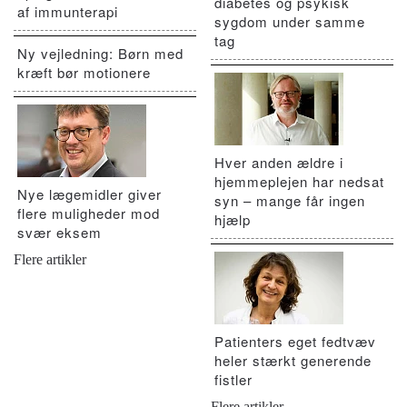
diabetes og psykisk
af immunterapi
sygdom under samme
tag
Ny vejledning: Børn med
kræft bør motionere
Hver anden ældre i
hjemmeplejen har nedsat
Nye lægemidler giver
syn – mange får ingen
flere muligheder mod
hjælp
svær eksem
Flere artikler
Patienters eget fedtvæv
heler stærkt generende
fistler
Flere artikler