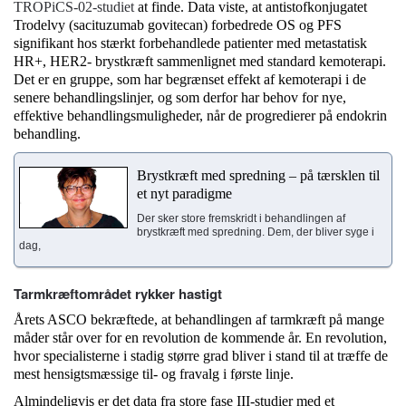
TROPiCS-02-studiet
at finde. Data viste, at antistofkonjugatet
Trodelvy (sacituzumab govitecan) forbedrede OS og PFS
signifikant hos stærkt forbehandlede patienter med metastatisk
HR+, HER2- brystkræft sammenlignet med standard kemoterapi.
Det er en gruppe, som har begrænset effekt af kemoterapi i de
senere behandlingslinjer, og som derfor har behov for nye,
effektive behandlingsmuligheder, når de progredierer på endokrin
behandling.
Brystkræft med spredning – på tærsklen til
et nyt paradigme
Der sker store fremskridt i behandlingen af
brystkræft med spredning. Dem, der bliver syge i
dag,
Tarmkræftområdet rykker hastigt
Årets ASCO bekræftede, at behandlingen af tarmkræft på mange
måder står over for en revolution de kommende år. En revolution,
hvor specialisterne i stadig større grad bliver i stand til at træffe de
mest hensigtsmæssige til- og fravalg i første linje.
Almindeligvis er det data fra store fase III-studier med et