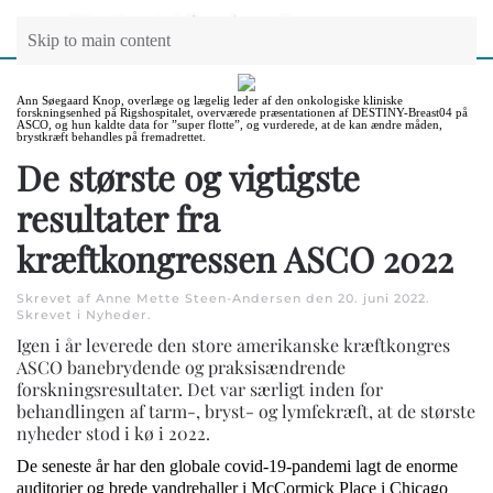
Skip to main content
Ann Søegaard Knop, overlæge og lægelig leder af den onkologiske kliniske
forskningsenhed på Rigshospitalet, overværede præsentationen af DESTINY-Breast04 på
ASCO, og hun kaldte data for ”super flotte”, og vurderede, at de kan ændre måden,
brystkræft behandles på fremadrettet.
De største og vigtigste
resultater fra
kræftkongressen ASCO 2022
Skrevet af Anne Mette Steen-Andersen den
20. juni 2022
.
Skrevet i
Nyheder
.
Igen i år leverede den store amerikanske kræftkongres
ASCO banebrydende og praksisændrende
forskningsresultater. Det var særligt inden for
behandlingen af tarm-, bryst- og lymfekræft, at de største
nyheder stod i kø i 2022.
De seneste år har den globale covid-19-pandemi lagt de enorme
auditorier og brede vandrehaller i McCormick Place i Chicago