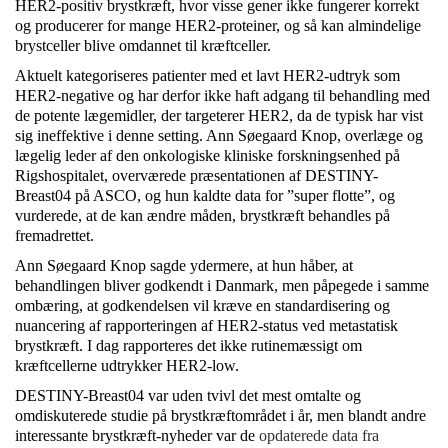
HER2-positiv brystkræft, hvor visse gener ikke fungerer korrekt
og producerer for mange HER2-proteiner, og så kan almindelige
brystceller blive omdannet til kræftceller.
Aktuelt kategoriseres patienter med et lavt HER2-udtryk som
HER2-negative og har derfor ikke haft adgang til behandling med
de potente lægemidler, der targeterer HER2, da de typisk har vist
sig ineffektive i denne setting. Ann Søegaard Knop, overlæge og
lægelig leder af den onkologiske kliniske forskningsenhed på
Rigshospitalet, overværede præsentationen af DESTINY-
Breast04 på ASCO, og hun kaldte data for ”super flotte”, og
vurderede, at de kan ændre måden, brystkræft behandles på
fremadrettet.
Ann Søegaard Knop sagde ydermere, at hun håber, at
behandlingen bliver godkendt i Danmark, men påpegede i samme
ombæring, at godkendelsen vil kræve en standardisering og
nuancering af rapporteringen af HER2-status ved metastatisk
brystkræft. I dag rapporteres det ikke rutinemæssigt om
kræftcellerne udtrykker HER2-low.
DESTINY-Breast04 var uden tvivl det mest omtalte og
omdiskuterede studie på brystkræftområdet i år, men blandt andre
interessante brystkræft-nyheder var de
opdaterede data fra