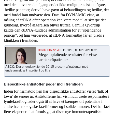
med den nuværende tilgang er det ikke muligt præcist at afgøre,
hvilke patienter, der vil have gavn af behandlingen og hvilke, der
med fordel kan undvære den. Data fra DYNAMIC viste, at
måling af ctDNA efter operation kan være med til at skærpe det
grundlag, hvorpå afgørelsen bliver truffet. Camilla Qvortrup
kaldte den ctDNA-guidede administration for et ”spændende
princip”, og hun vurderede, at ctDNA formentlig får en plads i
klinikken i fremtiden.
[CATEGORY-NAME]
| FREDAG, 10. JUNI 2022 10:57
Meget opløftende resultater for visse
tarmkræftpatienter
ASCO:
Der er godt nyt for de 10-15 procent af patienter med
endetarmskræft i stadie II og III, s
Bispecifikke antistoffer peger ind i fremtiden
Inden for hæmatologien har bispecifikke antistoffer været ’talk of
town’ de senere år. Antistofferne har vist hidtil usete responsrater i
lymfekræft og lader også til at have et kæmpestort potentiale i
andre hæmatologiske kræftformer og i solide tumorer. Det har fået
flere eksperter til at forudsige, at disse nye immunterapeutiske