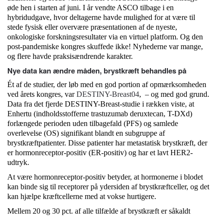
øde hen i starten af juni. I år vendte ASCO tilbage i en
hybridudgave, hvor deltagerne havde mulighed for at være til
stede fysisk eller overvære præsentationen af de nyeste,
onkologiske forskningsresultater via en virtuel platform. Og den
post-pandemiske kongres skuffede ikke! Nyhederne var mange,
og flere havde praksisændrende karakter.
Nye data kan ændre måden, brystkræft behandles på
Ét af de studier, der løb med en god portion af opmærksomheden
ved årets kongres, var
DESTINY-Breast04
, – og med god grund.
Data fra det fjerde DESTINY-Breast-studie i rækken viste, at
Enhertu (indholdsstofferne trastuzumab deruxtecan, T-DXd)
forlængede perioden uden tilbagefald (PFS) og samlede
overlevelse (OS) signifikant blandt en subgruppe af
brystkræftpatienter. Disse patienter har metastatisk brystkræft, der
er hormonreceptor-positiv (ER-positiv) og har et lavt HER2-
udtryk.
At være hormonreceptor-positiv betyder, at hormonerne i blodet
kan binde sig til receptorer på ydersiden af brystkræftceller, og det
kan hjælpe kræftcellerne med at vokse hurtigere.
Mellem 20 og 30 pct. af alle tilfælde af brystkræft er såkaldt