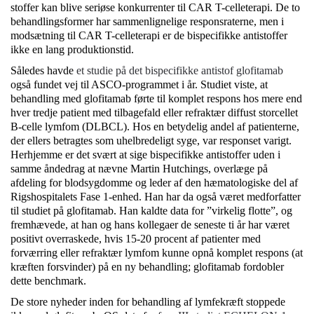
stoffer kan blive seriøse konkurrenter til CAR T-celleterapi. De to
behandlingsformer har sammenlignelige responsraterne, men i
modsætning til CAR T-celleterapi er de bispecifikke antistoffer
ikke en lang produktionstid.
Således havde
et studie på det bispecifikke antistof glofitamab
også fundet vej til ASCO-programmet i år. Studiet viste, at
behandling med glofitamab førte til komplet respons hos mere end
hver tredje patient med tilbagefald eller refraktær diffust storcellet
B-celle lymfom (DLBCL). Hos en betydelig andel af patienterne,
der ellers betragtes som uhelbredeligt syge, var responset varigt.
Herhjemme er det svært at sige bispecifikke antistoffer uden i
samme åndedrag at nævne Martin Hutchings, overlæge på
afdeling for blodsygdomme og leder af den hæmatologiske del af
Rigshospitalets Fase 1-enhed. Han har da også været medforfatter
til studiet på glofitamab. Han kaldte data for ”virkelig flotte”, og
fremhævede, at han og hans kollegaer de seneste ti år har været
positivt overraskede, hvis 15-20 procent af patienter med
forværring eller refraktær lymfom kunne opnå komplet respons (at
kræften forsvinder) på en ny behandling; glofitamab fordobler
dette benchmark.
De store nyheder inden for behandling af lymfekræft stoppede