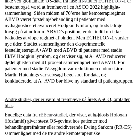
ikke ved glofitamab: OS-data fra
fase III-studiet ECHELON-1
er
bestemt også værd at fremhæve i en ASCO 2022 highlight-
sammenhæng. Siden midten af 70’erne har kemoterapiregimet
ABVD været førstelinjebehandling til patienter med
nydiagnosticeret avanceret Hodgkin lymfom, og trods talrige
forsøg på at udfordre ABVD’s position, er det indtil nu ikke
lykkedes at vippe regimet af pinden. Men ECHELON-1 varsler
nye tider. Studiet sammenligner den eksperimentelle
førstelinjeterapi A+AVD med ABVD til patienter med stadie
III/IV Hodgkin lymfom, og det viser sig, at A+AVD reducerer
dødeligheden med 41 procent sammenlignet med ABVD. For
patienter med stadie IV-sygdom var reduktionen endnu større.
Martin Hutchings var selvsagt begejstret for data, og
konkluderede, at A+AVD bør blive ny standard til patientgruppen.
Andre studier, der er værd at fremhæve på årets ASCO, omfatter
bl.a.
:
Endelige data fra
rEEcur-studiet
, der viser, at højdosis Holoxan
(ifosfamid) giver størst OS-gevinst hos patienter med
behandlingsrefraktær eller recidiverende Ewing Sarkom (RR-ES)
sammenlignet med de tre andre kemoterapeutiske