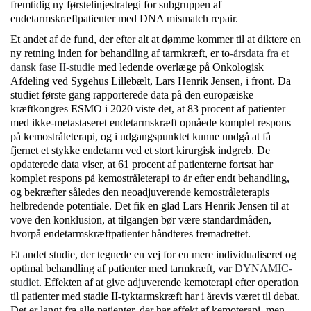
fremtidig ny førstelinjestrategi for subgruppen af
endetarmskræftpatienter med DNA mismatch repair.
Et andet af de fund, der efter alt at dømme kommer til at diktere en
ny retning inden for behandling af tarmkræft, er to
-årsdata fra et
dansk fase II-studie
med ledende overlæge på Onkologisk
Afdeling ved Sygehus Lillebælt, Lars Henrik Jensen, i front. Da
studiet første gang rapporterede data på den europæiske
kræftkongres ESMO i 2020 viste det, at 83 procent af patienter
med ikke-metastaseret endetarmskræft opnåede komplet respons
på kemostråleterapi, og i udgangspunktet kunne undgå at få
fjernet et stykke endetarm ved et stort kirurgisk indgreb. De
opdaterede data viser, at 61 procent af patienterne fortsat har
komplet respons på kemostråleterapi to år efter endt behandling,
og bekræfter således den neoadjuverende kemostråleterapis
helbredende potentiale. Det fik en glad Lars Henrik Jensen til at
vove den konklusion, at tilgangen bør være standardmåden,
hvorpå endetarmskræftpatienter håndteres fremadrettet.
Et andet studie, der tegnede en vej for en mere individualiseret og
optimal behandling af patienter med tarmkræft, var
DYNAMIC-
studiet
. Effekten af at give adjuverende kemoterapi efter operation
til patienter med stadie II-tyktarmskræft har i årevis været til debat.
Det er langt fra alle patienter, der har effekt af kemoterapi, men