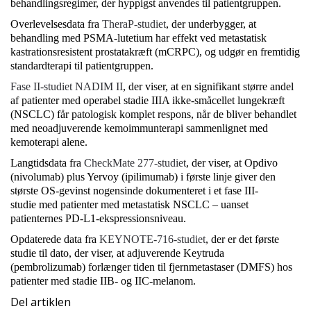
behandlingsregimer, der hyppigst anvendes til patientgruppen.
Overlevelsesdata fra
TheraP-studiet
, der underbygger, at
behandling med PSMA-lutetium har effekt ved metastatisk
kastrationsresistent prostatakræft (mCRPC), og udgør en fremtidig
standardterapi til patientgruppen.
Fase II-studiet NADIM II
, der viser, at en signifikant større andel
af patienter med operabel stadie IIIA ikke-småcellet lungekræft
(NSCLC) får patologisk komplet respons, når de bliver behandlet
med neoadjuverende kemoimmunterapi sammenlignet med
kemoterapi alene.
Langtidsdata fra
CheckMate 277-studiet
, der viser, at Opdivo
(nivolumab) plus Yervoy (ipilimumab) i første linje giver den
største OS-gevinst nogensinde dokumenteret i et fase III-
studie med patienter med metastatisk NSCLC – uanset
patienternes PD-L1-ekspressionsniveau.
Opdaterede data fra
KEYNOTE-716-studiet
, der er det første
studie til dato, der viser, at adjuverende Keytruda
(pembrolizumab) forlænger tiden til fjernmetastaser (DMFS) hos
patienter med stadie IIB- og IIC-melanom.
Del artiklen