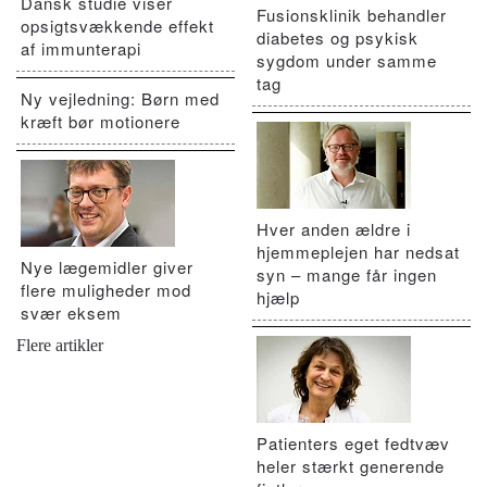
Dansk studie viser
Fusionsklinik behandler
opsigtsvækkende effekt
diabetes og psykisk
af immunterapi
sygdom under samme
tag
Ny vejledning: Børn med
kræft bør motionere
Hver anden ældre i
hjemmeplejen har nedsat
Nye lægemidler giver
syn – mange får ingen
flere muligheder mod
hjælp
svær eksem
Flere artikler
Patienters eget fedtvæv
heler stærkt generende