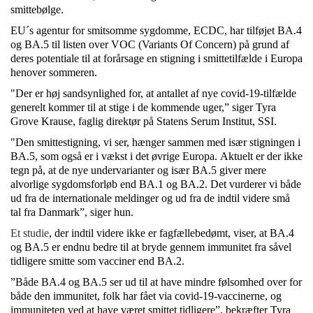
smittebølge.
EU´s agentur for smitsomme sygdomme, ECDC, har tilføjet BA.4
og BA.5 til listen over VOC (Variants Of Concern) på grund af
deres potentiale til at forårsage en stigning i smittetilfælde i Europa
henover sommeren.
"Der er høj sandsynlighed for, at antallet af nye covid-19-tilfælde
generelt kommer til at stige i de kommende uger,” siger Tyra
Grove Krause, faglig direktør på Statens Serum Institut, SSI.
"Den smittestigning, vi ser, hænger sammen med især stigningen i
BA.5, som også er i vækst i det øvrige Europa. Aktuelt er der ikke
tegn på, at de nye undervarianter og især BA.5 giver mere
alvorlige sygdomsforløb end BA.1 og BA.2. Det vurderer vi både
ud fra de internationale meldinger og ud fra de indtil videre små
tal fra Danmark”, siger hun.
Et studie
, der indtil videre ikke er fagfællebedømt, viser, at BA.4
og BA.5 er endnu bedre til at bryde gennem immunitet fra såvel
tidligere smitte som vacciner end BA.2.
”Både BA.4 og BA.5 ser ud til at have mindre følsomhed over for
både den immunitet, folk har fået via covid-19-vaccinerne, og
immuniteten ved at have været smittet tidligere”, bekræfter Tyra