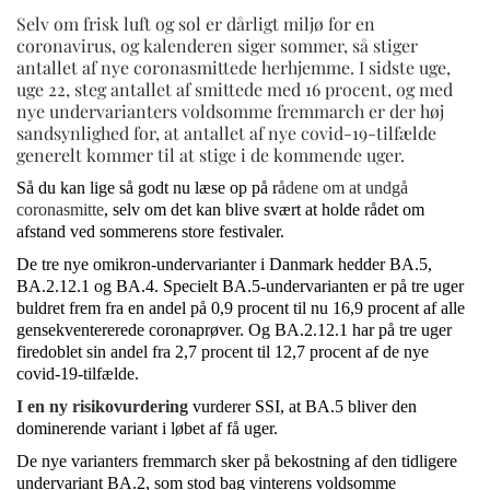
Selv om frisk luft og sol er dårligt miljø for en
coronavirus, og kalenderen siger sommer, så stiger
antallet af nye coronasmittede herhjemme. I sidste uge,
uge 22, steg antallet af smittede med 16 procent, og med
nye undervarianters voldsomme fremmarch er der høj
sandsynlighed for, at antallet af nye covid-19-tilfælde
generelt kommer til at stige i de kommende uger.
Så du kan lige så godt nu læse op på r
ådene om at undgå
coronasmitte
, selv om det kan blive svært at holde rådet om
afstand ved sommerens store festivaler.
De tre nye omikron-undervarianter i Danmark hedder BA.5,
BA.2.12.1 og BA.4. Specielt BA.5-undervarianten er på tre uger
buldret frem fra en andel på 0,9 procent til nu 16,9 procent af alle
gensekventererede coronaprøver. Og BA.2.12.1 har på tre uger
firedoblet sin andel fra 2,7 procent til 12,7 procent af de nye
covid-19-tilfælde.
I en ny risikovurdering
vurderer SSI, at BA.5 bliver den
dominerende variant i løbet af få uger.
De nye varianters fremmarch sker på bekostning af den tidligere
undervariant BA.2, som stod bag vinterens voldsomme