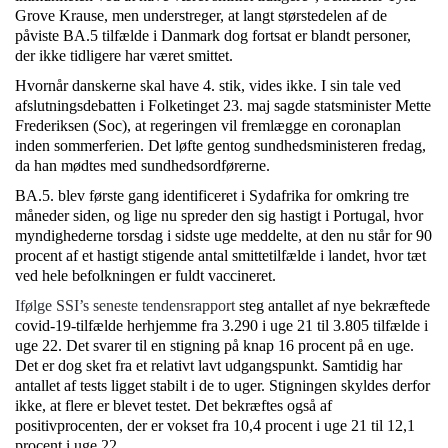
Grove Krause, men understreger, at langt størstedelen af de
påviste BA.5 tilfælde i Danmark dog fortsat er blandt personer,
der ikke tidligere har været smittet.
Hvornår danskerne skal have 4. stik, vides ikke. I sin tale ved
afslutningsdebatten i Folketinget 23. maj sagde statsminister Mette
Frederiksen (Soc), at regeringen vil fremlægge en coronaplan
inden sommerferien. Det løfte gentog sundhedsministeren fredag,
da han mødtes med sundhedsordførerne.
BA.5. blev første gang identificeret i Sydafrika for omkring tre
måneder siden, og lige nu spreder den sig hastigt i Portugal, hvor
myndighederne torsdag i sidste uge meddelte, at den nu står for 90
procent af et hastigt stigende antal smittetilfælde i landet, hvor tæt
ved hele befolkningen er fuldt vaccineret.
Ifølge SSI’s seneste tendensrapport
steg antallet af nye bekræftede
covid-19-tilfælde herhjemme fra 3.290 i uge 21 til 3.805 tilfælde i
uge 22. Det svarer til en stigning på knap 16 procent på en uge.
Det er dog sket fra et relativt lavt udgangspunkt. Samtidig har
antallet af tests ligget stabilt i de to uger. Stigningen skyldes derfor
ikke, at flere er blevet testet. Det bekræftes også af
positivprocenten, der er vokset fra 10,4 procent i uge 21 til 12,1
procent i uge 22.