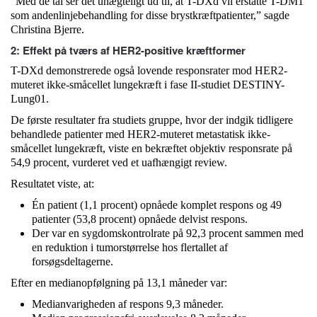
“Med de tal ser det unægteligt ud til, at T-DXd vil erstatte T-DM1
som andenlinjebehandling for disse brystkræftpatienter,” sagde
Christina Bjerre.
2: Effekt på tværs af HER2-positive kræftformer
T-DXd demonstrerede også lovende responsrater mod HER2-
muteret ikke-småcellet lungekræft i fase II-studiet DESTINY-
Lung01.
De første resultater fra studiets gruppe, hvor der indgik tidligere
behandlede patienter med HER2-muteret metastatisk ikke-
småcellet lungekræft, viste en bekræftet objektiv responsrate på
54,9 procent, vurderet ved et uafhængigt review.
Resultatet viste, at:
Én patient (1,1 procent) opnåede komplet respons og 49
patienter (53,8 procent) opnåede delvist respons.
Der var en sygdomskontrolrate på 92,3 procent sammen med
en reduktion i tumorstørrelse hos flertallet af
forsøgsdeltagerne.
Efter en medianopfølgning på 13,1 måneder var:
Medianvarigheden af ​​respons 9,3 måneder.