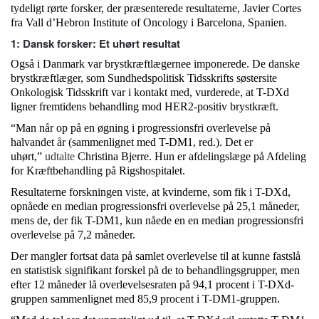
tydeligt rørte forsker, der præsenterede resultaterne, Javier Cortes
fra Vall d’Hebron Institute of Oncology i Barcelona, Spanien.
1: Dansk forsker: Et uhørt resultat
Også i Danmark var brystkræftlægernee imponerede. De danske
brystkræftlæger, som Sundhedspolitisk Tidsskrifts søstersite
Onkologisk Tidsskrift var i kontakt med, vurderede, at T-DXd
ligner fremtidens behandling mod HER2-positiv brystkræft.
“Man når op på en øgning i progressionsfri overlevelse på
halvandet år (sammenlignet med T-DM1, red.). Det er
uhørt,”
udtalte
Christina Bjerre. Hun er afdelingslæge på Afdeling
for Kræftbehandling på Rigshospitalet.
Resultaterne forskningen viste, at kvinderne, som fik i T-DXd,
opnåede en median progressionsfri overlevelse på 25,1 måneder,
mens de, der fik T-DM1, kun nåede en en median progressionsfri
overlevelse på 7,2 måneder.
Der mangler fortsat data på samlet overlevelse til at kunne fastslå
en statistisk signifikant forskel på de to behandlingsgrupper, men
efter 12 måneder lå overlevelsesraten på 94,1 procent i T-DXd-
gruppen sammenlignet med 85,9 procent i T-DM1-gruppen.