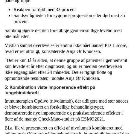
patientgruppe:
Risikoen for død med 33 procent
Sandsynligheden for sygdomsprogression eller død med 35
procent.
Samtidig øgede det den foreløbige gennemsnitlige levetid med
otte måneder.
Median samlet overlevelse er endnu ikke nået uanset PD-1-score,
hvad er ret utroligt, konstaterede Anja Ør Knudsen.
”Det er kun få år siden, at denne gruppe af patienter i gennemsnit
kun levede et år efter diagnosen, og nu er median overlevelsen
ikke engang nået efter 24 måneder. Det er rigtigt flotte og
opmuntrende resultater,” udtalte Anja Ør Knudsen.
5: Kombination viste imponerende effekt på
lungehindekræft
Immunterapien Opdivo (nivolumab), der tidligere med stor succes
er blevet kombineret en forskellige behandlingstyper,
demonstrerede nye imponerende og praksisændrende effekter i
flere af de mange CheckMate-studier på ESMO2021.
Bl.a. fik vi præsenteret en effekt af nivolumab kombineret med
ipilimumab (Yervoy) på lungehindekræft, hvor udviklingen af den