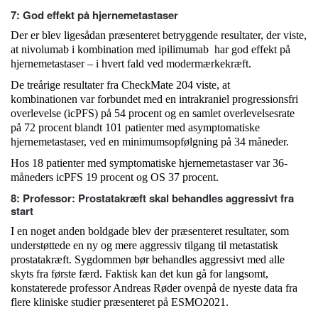
7: God effekt på hjernemetastaser
Der er blev ligesådan præsenteret betryggende resultater, der viste,
at nivolumab i kombination med ipilimumab har god effekt på
hjernemetastaser – i hvert fald ved modermærkekræft.
De treårige resultater fra CheckMate 204 viste, at
kombinationen var forbundet med en intrakraniel progressionsfri
overlevelse (icPFS) på 54 procent og en samlet overlevelsesrate
på 72 procent blandt 101 patienter med asymptomatiske
hjernemetastaser, ved en minimumsopfølgning på 34 måneder.
Hos 18 patienter med symptomatiske hjernemetastaser var 36-
måneders icPFS 19 procent og OS 37 procent.
8: Professor: Prostatakræft skal behandles aggressivt fra
start
I en noget anden boldgade blev der præsenteret resultater, som
understøttede en ny og mere aggressiv tilgang til metastatisk
prostatakræft. Sygdommen bør behandles aggressivt med alle
skyts fra første færd. Faktisk kan det kun gå for langsomt,
konstaterede professor Andreas Røder ovenpå de nyeste data fra
flere kliniske studier præsenteret på ESMO2021.