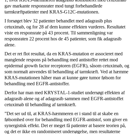
gav markante responsrater mod tungt forbehandlede
tarmkræftpatienter med KRAS-G12C-mutationen.
I forsøget blev 32 patienter behandlet med adagrasib plus
cetuximab, og for 28 af dem kunne effekten vurderes. Resultatet
viste en responsrate på 43 procent. Til sammenligning var
responsraten 22 procent hos de 45 patienter, som fik adagrasib
alene.
Det er ret flot resultat, da en KRAS-mutation er associeret med
manglende respons på behandling med antistoffer rettet mod
epidermal growth factor receptoren (EGFR), såsom cetuximab, og
som normalt anvendes til behandling af tarmkræft. Ved at hæmme
KRAS-mutationen håber man at kunne gøre tumor følsom for
behandling med EGFR-antistoffer.
Derfor har man med KRYSTAL-1-studiet undersøgt effekten af
adagrasib alene og af adagrasib sammen med EGFR-antistoffet
cetuximab til behandling af tarmkræft.
”Det ser ud til, at KRAS-hæmmeren er i stand til at skabe en
følsomhed over for behandling med EGFR-antistof, som giver en
synergistisk effekt. Det er meget få patienter at basere teorien på,
og det er ikke en randomiseret undersøgelse, men resultaterne