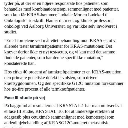
tyder på, at der er en højere responsrate hos patienter, som
behandles med kombinationsterapi sammenlignet med patienter,
som kun får KRAS-hæmmer,” udtalte Morten Ladekarl til
Onkologisk Tidsskrift. Han er dr. med. og klinisk professor i
onkologi ved Aalborg Universitet, og var ikke selv involveret i
studiet.
”En af fordelene ved målrettet behandling mod KRAS er, at vi
allerede tester tarmkræftpatienter for KRAS-mutationer. Det
kræver derfor ikke et nyt test-setup, og vi kan med det samme
finde de patienter, som har denne specifikke mutation,”
konstaterede han.
Hos cirka 40 procent af tarmkræftpatienter er en KRAS-mutation
den primære genetiske defekt i svulsten, som driver
kræftsygdommen. Og den specifikke G12C-mutation forekommer
hos tre-fire procent af alle tarmkræftpatienter.
Fase III-studie på vej
På baggrund af resultaterne af KRYSTAL-1 har man nu iværksat
et fase III-studie, KRYSTAL-10, for at undersøge effekten af
adagrasib plus cetuximab sammenlignet med kemoterapi som
andenlinjebehandling af KRASG12C-muteret metastatisk