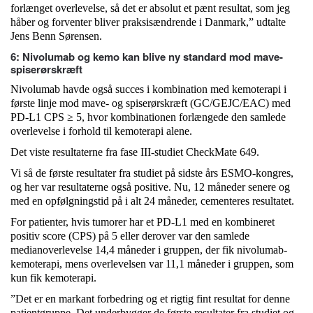
forlænget overlevelse, så det er absolut et pænt resultat, som jeg
håber og forventer bliver praksisændrende i Danmark,” udtalte
Jens Benn Sørensen.
6: Nivolumab og kemo kan blive ny standard mod mave-
spiserørskræft
Nivolumab havde også succes i kombination med kemoterapi i
første linje mod mave- og spiserørskræft (GC/GEJC/EAC) med
PD-L1 CPS ≥ 5, hvor kombinationen forlængede den samlede
overlevelse i forhold til kemoterapi alene.
Det viste resultaterne fra fase III-studiet CheckMate 649.
Vi så de første resultater fra studiet på sidste års ESMO-kongres,
og her var resultaterne også positive. Nu, 12 måneder senere og
med en opfølgningstid på i alt 24 måneder, cementeres resultatet.
For patienter, hvis tumorer har et PD-L1 med en kombineret
positiv score (CPS) på 5 eller derover var den samlede
medianoverlevelse 14,4 måneder i gruppen, der fik nivolumab-
kemoterapi, mens overlevelsen var 11,1 måneder i gruppen, som
kun fik kemoterapi.
”Det er en markant forbedring og et rigtig fint resultat for denne
patientgruppe. Det underbygger de første resultater fra studiet og