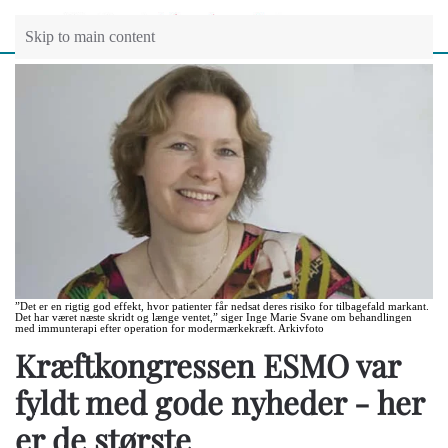
Skip to main content
”Det er en rigtig god effekt, hvor patienter får nedsat deres risiko for tilbagefald markant.
Det har været næste skridt og længe ventet,” siger Inge Marie Svane om behandlingen
med immunterapi efter operation for modermærkekræft. Arkivfoto
Kræftkongressen ESMO var
fyldt med gode nyheder - her
er de største