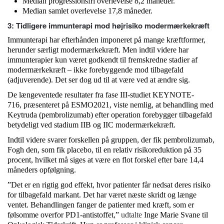
Median progressionsfri overlevelse 8,2 måneder.
Median samlet overlevelse 17,8 måneder.
3: Tidligere immunterapi mod højrisiko modermærkekræft
Immunterapi har efterhånden imponeret på mange kræftformer,
herunder særligt modermærkekræft. Men indtil videre har
immunterapier kun været godkendt til fremskredne stadier af
modermærkekræft – ikke forebyggende mod tilbagefald
(adjuverende). Det ser dog ud til at være ved at ændre sig.
De længeventede resultater fra fase III-studiet KEYNOTE-
716, præsenteret på ESMO2021, viste nemlig, at behandling med
Keytruda (pembrolizumab) efter operation forebygger tilbagefald
betydeligt ved stadium IIB og IIC modermærkekræft.
Indtil videre svarer forskellen på gruppen, der fik pembrolizumab,
Fogh den, som fik placebo, til en relativ risikoreduktion på 35
procent, hvilket må siges at være en flot forskel efter bare 14,4
måneders opfølgning.
”Det er en rigtig god effekt, hvor patienter får nedsat deres risiko
for tilbagefald markant. Det har været næste skridt og længe
ventet. Behandlingen fanger de patienter med kræft, som er
følsomme overfor PD1-antistoffet,”
udtalte
Inge Marie Svane til