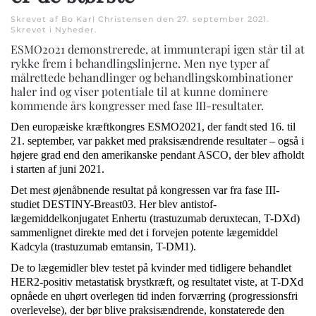
Skrevet af Bo Karl Christensen den
27. september 2021
.
Skrevet i
Nyheder
.
ESMO2021 demonstrerede, at immunterapi igen står til at
rykke frem i behandlingslinjerne. Men nye typer af
målrettede behandlinger og behandlingskombinationer
haler ind og viser potentiale til at kunne dominere
kommende års kongresser med fase III-resultater.
Den europæiske kræftkongres ESMO2021, der fandt sted 16. til
21. september, var pakket med praksisændrende resultater – også i
højere grad end den amerikanske pendant ASCO, der blev afholdt
i starten af juni 2021.
Det mest øjenåbnende resultat på kongressen var fra fase III-
studiet DESTINY-Breast03. Her blev antistof-
lægemiddelkonjugatet Enhertu (trastuzumab deruxtecan, T-DXd)
sammenlignet direkte med det i forvejen potente lægemiddel
Kadcyla (trastuzumab emtansin, T-DM1).
De to lægemidler blev testet på kvinder med tidligere behandlet
HER2-positiv metastatisk brystkræft, og resultatet viste, at T-DXd
opnåede en uhørt overlegen tid inden forværring (progressionsfri
overlevelse), der bør blive praksisændrende, konstaterede den