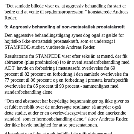
”Det samlede billede viser os, at aggressiv behandling fra start er
bedre end at vente til sygdomsprogression,” konstaterede Andreas
Røder.
9: Aggressiv behandling af non-metastatisk prostatakræft
Den aggressive behandlingstilgang synes dog også at gælde for
højrisiko ikke-metastatisk prostatakræft, som er undersøgt i
STAMPEDE-studiet, vurderede Andreas Røder.
Resultaterne fra STAMPEDE viser efter seks år, at mænd, der fik
abirateron (plus prednisolon) i to år oveni standardbehandling med
ADT, havde en forbedring i metastasefri overlevelse fra 69
procent til 82 procent; en forbedring i den samlede overlevelse fra
77 procent til 86 procent; og en forbedring i prostata kræftspecifik
overlevelse fra 85 procent til 93 procent - sammenlignet med
standardbehandling alene.
”Om end abstractet har betydelige begrænsninger og ikke giver os
et fuldt overblik over de undersøgte resultater, så antyder også
dette studie, at der er en overlevelsesgevinst mod den anerkendte
standard, som er hormonbehandling alene,” skrev Andreas Røder,
der ikke havde mulighed for at se præsentationen.
Abstraktet gav ikke et godt indblik i de udfordringer med