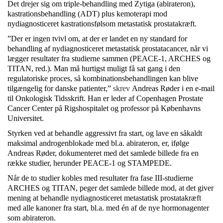
Det drejer sig om triple-behandling med Zytiga (abirateron),
kastrationsbehandling (ADT) plus kemoterapi mod
nydiagnosticeret kastrationsfølsom metastatisk prostatakræft.
”Der er ingen tvivl om, at der er landet en ny standard for
behandling af nydiagnosticeret metastatisk prostatacancer, når vi
lægger resultater fra studierne sammen (PEACE-1, ARCHES og
TITAN, red.). Man må hurtigst muligt få sat gang i den
regulatoriske proces, så kombinationsbehandlingen kan blive
tilgængelig for danske patienter,”
skrev
Andreas Røder i en e-mail
til Onkologisk Tidsskrift. Han er leder af Copenhagen Prostate
Cancer Center på Rigshospitalet og professor på Københavns
Universitet.
Styrken ved at behandle aggressivt fra start, og lave en såkaldt
maksimal androgenblokade med bl.a. abirateron, er, ifølge
Andreas Røder, dokumenteret med det samlede billede fra en
række studier, herunder PEACE-1 og STAMPEDE.
Når de to studier kobles med resultater fra fase III-studierne
ARCHES og TITAN, peger det samlede billede mod, at det giver
mening at behandle nydiagnosticeret metastatisk prostatakræft
med alle kanoner fra start, bl.a. med én af de nye hormonagenter
som abirateron.