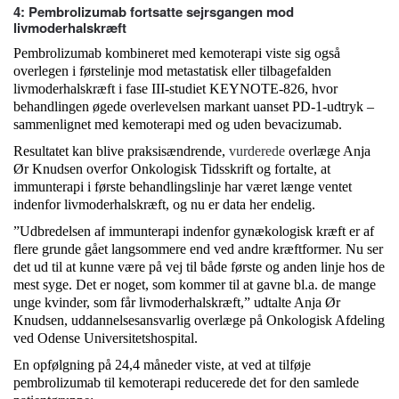
4: Pembrolizumab fortsatte sejrsgangen mod
livmoderhalskræft
Pembrolizumab kombineret med kemoterapi viste sig også
overlegen i førstelinje mod metastatisk eller tilbagefalden
livmoderhalskræft i fase III-studiet KEYNOTE-826, hvor
behandlingen øgede overlevelsen markant uanset PD-1-udtryk –
sammenlignet med kemoterapi med og uden bevacizumab.
Resultatet kan blive praksisændrende,
vurderede
overlæge Anja
Ør Knudsen overfor Onkologisk Tidsskrift og fortalte, at
immunterapi i første behandlingslinje har været længe ventet
indenfor livmoderhalskræft, og nu er data her endelig.
”Udbredelsen af immunterapi indenfor gynækologisk kræft er af
flere grunde gået langsommere end ved andre kræftformer. Nu ser
det ud til at kunne være på vej til både første og anden linje hos de
mest syge. Det er noget, som kommer til at gavne bl.a. de mange
unge kvinder, som får livmoderhalskræft,” udtalte Anja Ør
Knudsen, uddannelsesansvarlig overlæge på Onkologisk Afdeling
ved Odense Universitetshospital.
En opfølgning på 24,4 måneder viste, at ved at tilføje
pembrolizumab til kemoterapi reducerede det for den samlede