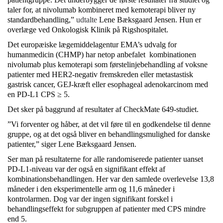
taler for, at nivolumab kombineret med kemoterapi bliver ny
standardbehandling,”
udtalte
Lene Bæksgaard Jensen. Hun er
overlæge ved Onkologisk Klinik på Rigshospitalet.
Det europæiske lægemiddelagentur EMA’s udvalg for
humanmedicin (CHMP) har netop anbefalet kombinationen
nivolumab plus kemoterapi som førstelinjebehandling af voksne
patienter med HER2-negativ fremskreden eller metastastisk
gastrisk cancer, GEJ-kræft eller esophageal adenokarcinom med
en PD-L1 CPS ≥ 5.
Det sker på baggrund af resultater af CheckMate 649-studiet.
”Vi forventer og håber, at det vil føre til en godkendelse til denne
gruppe, og at det også bliver en behandlingsmulighed for danske
patienter,” siger Lene Bæksgaard Jensen.
Ser man på resultaterne for alle randomiserede patienter uanset
PD-L1-niveau var der også en signifikant effekt af
kombinationsbehandlingen. Her var den samlede overlevelse 13,8
måneder i den eksperimentelle arm og 11,6 måneder i
kontrolarmen. Dog var der ingen signifikant forskel i
behandlingseffekt for subgruppen af patienter med CPS mindre
end 5.