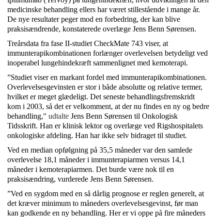
medicinske behandling ellers har været stillestående i mange år.
De nye resultater peger mod en forbedring, der kan blive
praksisændrende, konstaterede overlæge Jens Benn Sørensen.
Treårsdata fra fase II-studiet CheckMate 743 viser, at
immunterapikombinationen forlænger overlevelsen betydeligt ved
inoperabel lungehindekræft sammenlignet med kemoterapi.
”Studiet viser en markant fordel med immunterapikombinationen.
Overlevelsesgevinsten er stor i både absolutte og relative termer,
hvilket er meget glædeligt. Det seneste behandlingsfremskridt
kom i 2003, så det er velkomment, at der nu findes en ny og bedre
behandling,"
udtalte
Jens Benn Sørensen til Onkologisk
Tidsskrift. Han er klinisk lektor og overlæge ved Rigshospitalets
onkologiske afdeling. Han har ikke selv bidraget til studiet.
Ved en median opfølgning på 35,5 måneder var den samlede
overlevelse 18,1 måneder i immunterapiarmen versus 14,1
måneder i kemoterapiarmen. Det burde være nok til en
praksisændring, vurderede Jens Benn Sørensen.
”Ved en sygdom med en så dårlig prognose er reglen generelt, at
det kræver minimum to måneders overlevelsesgevinst, før man
kan godkende en ny behandling. Her er vi oppe på fire måneders