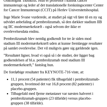
Onkologisk Tidsskrift. Hun er professor i klinisk cancer
immunterapi og leder af det translationelle forskningscenter Center
for Cancer Immunterapi (CCIT) på Herlev Universitetshospital.
Inge Marie Svane vurderede, at studiet på sigt vil føre til en ny og
udvidet anbefaling af pembrolizumab, så den dækker stadium IIB
og IIC modermærkekræft - også selvom der ikke er
overlevelsesdata endnu.
Pembrolizumab blev nemlig godkendt for tre år siden mod
stadium III modermærkekræft uden at kunne fremlægge resultater
på samlet overlevelse. Det vil muligvis gøre sig gældende igen.
”Resultatet ligner, hvad vi også så i de studier, der ligger bag
godkendelsen af bl.a. pembrolizumab mod stadium III
modermærkekræft,” fastslog hun.
De foreløbige resultater fra KEYNOTE-716 viste, at:
11,1 procent (54 patienter) fik tilbagefald i pembrolizumab-
gruppen, hvorimod det var 16,8 procent (82 patienter) i
placebo-gruppen.
Tilbagefald med fjerne metastaser var næsten halveret i
pembrolizumab-gruppen (23 tilfælde) versus placebo-
gruppen (38 tilfælde).