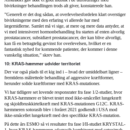
bivirkninger behandlingen trods alt giver, konstaterede han.
”Generelt er det dog sådan, at overlevelsesfordelen klart overstiger
bivirkningerne med den erfaring vi allerede har med
lægemidlerne. Samlet må vi sige, at mere og mere data antyder, at
vi med intensiveret hormonbehandling fra starten af enten alvorlig
prostatacancer, subsidiært prostatacancer, der kan blive alvorligt,
kan få en betragtelig gevinst for overlevelsen, hvilket er en
fantastisk nyhed for kommende patienter, der kommer i denne
vanskelig situation,” skrev han.
10: KRAS-hæmmer udvider territoriet
Der var også plads til et kig ind i – hvad der umiddelbart ligner –
fremtidens målrettede behandling af aggressive kræftformer,
herunder solide kræftformer med KRAS-mutationer.
Vi har tidligere set lovende responsrater fra fase 1/2-studier, hvor
KRAS-hæmmere er blevet testet mod ikke-småcellet lungekræft
og skjoldbruskkirtelkræft med KRAS-mutationen G12C. KRAS-
hæmmeren sotorasib blev i foråret 2021 godkendt i USA mod
ikke-småcellet lungekræft med den specifikke KRAS-mutation.
På dette års ESMO så vi resultater fra fase I/II-studiet KRYSTAL-
1, hvor KRAS-hæmmeren adagrasib kombineret med cetuximab