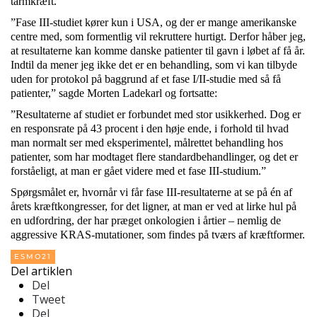
tarmkræft.
”Fase III-studiet kører kun i USA, og der er mange amerikanske
centre med, som formentlig vil rekruttere hurtigt. Derfor håber jeg,
at resultaterne kan komme danske patienter til gavn i løbet af få år.
Indtil da mener jeg ikke det er en behandling, som vi kan tilbyde
uden for protokol på baggrund af et fase I/II-studie med så få
patienter,” sagde Morten Ladekarl og fortsatte:
”Resultaterne af studiet er forbundet med stor usikkerhed. Dog er
en responsrate på 43 procent i den høje ende, i forhold til hvad
man normalt ser med eksperimentel, målrettet behandling hos
patienter, som har modtaget flere standardbehandlinger, og det er
forståeligt, at man er gået videre med et fase III-studium.”
Spørgsmålet er, hvornår vi får fase III-resultaterne at se på én af
årets kræftkongresser, for det ligner, at man er ved at lirke hul på
en udfordring, der har præget onkologien i årtier – nemlig de
aggressive KRAS-mutationer, som findes på tværs af kræftformer.
ESMO21
Del artiklen
Del
Tweet
Del