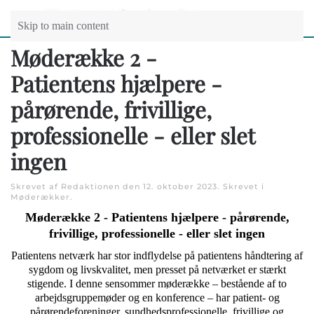
Skip to main content
Møderække 2 -
Patientens hjælpere -
pårørende, frivillige,
professionelle - eller slet
ingen
Skrevet af Redaktionen den
12. oktober 2023
. Skrevet i
Møderækker
.
Møderække 2 - Patientens hjælpere - pårørende,
frivillige, professionelle - eller slet ingen
Patientens netværk har stor indflydelse på patientens håndtering af
sygdom og livskvalitet, men presset på netværket er stærkt
stigende. I denne sensommer møderække – bestående af to
arbejdsgruppemøder og en konference – har patient- og
pårørendeforeninger, sundhedsprofessionelle, frivillige og