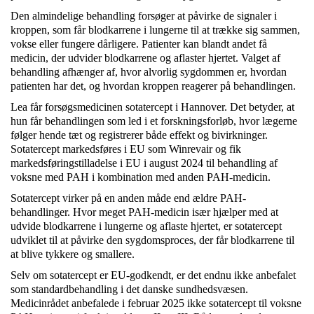
Den almindelige behandling forsøger at påvirke de signaler i
kroppen, som får blodkarrene i lungerne til at trække sig sammen,
vokse eller fungere dårligere. Patienter kan blandt andet få
medicin, der udvider blodkarrene og aflaster hjertet. Valget af
behandling afhænger af, hvor alvorlig sygdommen er, hvordan
patienten har det, og hvordan kroppen reagerer på behandlingen.
Lea
får forsøgsmedicinen sotatercept i Hannover. Det betyder, at
hun får behandlingen som led i et forskningsforløb, hvor lægerne
følger hende tæt og registrerer både effekt og bivirkninger.
Sotatercept markedsføres i EU som Winrevair og fik
markedsføringstilladelse i EU i august 2024 til behandling af
voksne med PAH i kombination med anden PAH-medicin.
Sotatercept virker på en anden måde end ældre PAH-
behandlinger. Hvor meget PAH-medicin især hjælper med at
udvide blodkarrene i lungerne og aflaste hjertet, er sotatercept
udviklet til at påvirke den sygdomsproces, der får blodkarrene til
at blive tykkere og smallere.
Selv om sotatercept er EU-godkendt, er det endnu ikke anbefalet
som standardbehandling i det danske sundhedsvæsen.
Medicinrådet anbefalede i februar 2025 ikke sotatercept til voksne