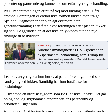
patienter og pårørende og kunne tale om erfaringer og behandling.
PAH Patientforeningen er nu på vej mod lukning efter 11 års
arbejde. Foreningen er endnu ikke formelt lukket, men ifølge
Sjældne Diagnoser er der planlagt ekstraordinær
generalforsamling i efteråret, hvor foreningen efter planen lukker
sig selv. Baggrunden er, at det ikke er lykkedes at finde nye
frivillige til bestyrelsen.
NYHEDER
| MANDAG, 23. NOVEMBER 2020 10:00
Sundhedsmyndigheder i USA godkender
eksperimentel behandling, som Trump fik
Den amerikanske præsident Donald Trump mente
i oktober, at det var en Guds velsignelse, at han fik
Lea
blev ærgerlig, da hun hørte, at patientforeningen med stor
sandsynlighed lukker. Samtidig har hun forståelse for
beslutningen.
"Livet med en kronisk sygdom som PAH er ikke lineært. Det går
op og ned, og sygdommen ændrer ofte ens perspektiv og
prioriteter," siger hun.
Hun peger på, at bestyrelsesmedlemmerne selv er patienter og har