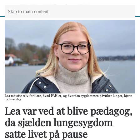
Skip to main content
Lea må ofte selv forklare, hvad PAH er, og hvordan sygdommen påvirker lunger, hjerte
og hverdag.
Lea var ved at blive pædagog,
da sjælden lungesygdom
satte livet på pause