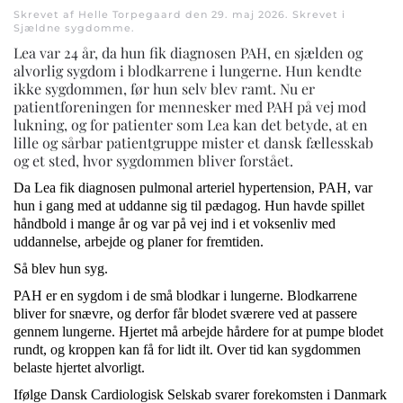
Skrevet af Helle Torpegaard den
29. maj 2026
. Skrevet i
Sjældne sygdomme
.
Lea
var 24 år, da hun fik diagnosen PAH, en sjælden og
alvorlig sygdom i blodkarrene i lungerne. Hun kendte
ikke sygdommen, før hun selv blev ramt. Nu er
patientforeningen for mennesker med PAH på vej mod
lukning, og for patienter som
Lea
kan det betyde, at en
lille og sårbar patientgruppe mister et dansk fællesskab
og et sted, hvor sygdommen bliver forstået.
Da
Lea
fik diagnosen pulmonal arteriel hypertension, PAH, var
hun i gang med at uddanne sig til pædagog. Hun havde spillet
håndbold i mange år og var på vej ind i et voksenliv med
uddannelse, arbejde og planer for fremtiden.
Så blev hun syg.
PAH er en sygdom i de små blodkar i lungerne. Blodkarrene
bliver for snævre, og derfor får blodet sværere ved at passere
gennem lungerne. Hjertet må arbejde hårdere for at pumpe blodet
rundt, og kroppen kan få for lidt ilt. Over tid kan sygdommen
belaste hjertet alvorligt.
Ifølge Dansk Cardiologisk Selskab svarer forekomsten i Danmark