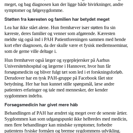
meget, og bag diagnosen kan der ligge både bivirkninger, andre
symptomer og følgesygdomme.
Støtten fra kæresten og familien har betydet meget
Lea
har ikke stået alene. Hun fremhæver især støtten fra sin
kæreste, deres familier og venner som afgørende. Kæresten
meldte sig også ind i PAH Patientforeningen sammen med hende
kort efter diagnosen, da der skulle være et fysisk medlemsseminar,
som de gerne ville deltage i.
Hun fremhæver også læger og sygeplejersker på Aarhus
Universitetshospital og lægerne i Hannover, hvor hun får
forsøgsmedicin og bliver fulgt tæt som led i et forskningsforløb.
Derudover har en tysk PAH-gruppe på Facebook fået stor
betydning. Her har hun kunnet stille spørgsmål, læse andre
patienters erfaringer og tale med mennesker, der kender
sygdommen indefra.
Forsøgsmedicin har givet mere håb
Behandlingen af PAH har ændret sig meget over de seneste årtier.
Sygdommen kan som udgangspunkt ikke helbredes med medicin,
men flere behandlinger kan mindske symptomer, forbedre
patientens fysiske formåen og bremse sygdommens udvikling.