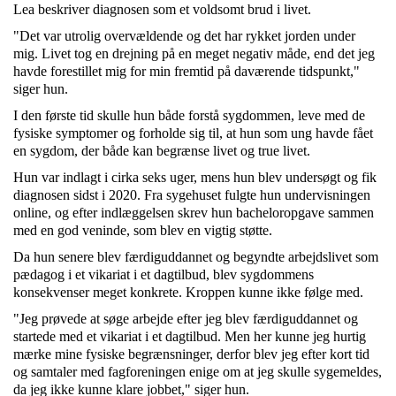
Lea
beskriver diagnosen som et voldsomt brud i livet.
"Det var utrolig overvældende og det har rykket jorden under
mig. Livet tog en drejning på en meget negativ måde, end det jeg
havde forestillet mig for min fremtid på daværende tidspunkt,"
siger hun.
I den første tid skulle hun både forstå sygdommen, leve med de
fysiske symptomer og forholde sig til, at hun som ung havde fået
en sygdom, der både kan begrænse livet og true livet.
Hun var indlagt i cirka seks uger, mens hun blev undersøgt og fik
diagnosen sidst i 2020. Fra sygehuset fulgte hun undervisningen
online, og efter indlæggelsen skrev hun bacheloropgave sammen
med en god veninde, som blev en vigtig støtte.
Da hun senere blev færdiguddannet og begyndte arbejdslivet som
pædagog i et vikariat i et dagtilbud, blev sygdommens
konsekvenser meget konkrete. Kroppen kunne ikke følge med.
"Jeg prøvede at søge arbejde efter jeg blev færdiguddannet og
startede med et vikariat i et dagtilbud. Men her kunne jeg hurtig
mærke mine fysiske begrænsninger, derfor blev jeg efter kort tid
og samtaler med fagforeningen enige om at jeg skulle sygemeldes,
da jeg ikke kunne klare jobbet," siger hun.