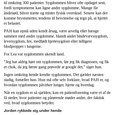
til omkring 300 patienter. Sygdommen bliver ofte opdaget sent,
fordi symptomerne kan ligne andre sygdomme. Mange får
åndenød, bliver trætte og mister fysisk overskud. Senere kan der
komme brystsmerter, tendens til besvimelse og tegn på, at hjertet
er belastet.
PAH kan opstå uden kendt årsag, være arvelig eller hænge
sammen med andre sygdomme, blandt andet bindevævssygdom,
leversygdom, hiv, medfødt hjertesygdom eller tidligere
blodpropper i lungerne.
For
Lea
var sygdommen ukendt land.
"Jeg har aldrig hørt om sygdommen, før jeg fik diagnosen, og fik
et chok, da jeg første gang prøvede at google det," siger hun.
Ingen omkring hende kendte sygdommen. Det gælder næsten
stadig, fortæller hun. Hun må ofte selv forklare, hvad PAH er, og
hvordan sygdommen påvirker lunger, hjerte og hverdag.
Når en sygdom er så sjælden, kan en patientforening være et af de
få steder, hvor patienter og pårørende møder andre, der faktisk
ved, hvad sygdommen betyder.
Jorden rykkede sig under hende