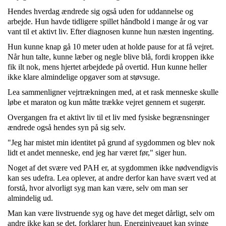
Hendes hverdag ændrede sig også uden for uddannelse og
arbejde. Hun havde tidligere spillet håndbold i mange år og var
vant til et aktivt liv. Efter diagnosen kunne hun næsten ingenting.
Hun kunne knap gå 10 meter uden at holde pause for at få vejret.
Når hun talte, kunne læber og negle blive blå, fordi kroppen ikke
fik ilt nok, mens hjertet arbejdede på overtid. Hun kunne heller
ikke klare almindelige opgaver som at støvsuge.
Lea
sammenligner vejrtrækningen med, at et rask menneske skulle
løbe et maraton og kun måtte trække vejret gennem et sugerør.
Overgangen fra et aktivt liv til et liv med fysiske begrænsninger
ændrede også hendes syn på sig selv.
"Jeg har mistet min identitet på grund af sygdommen og blev nok
lidt et andet menneske, end jeg har været før," siger hun.
Noget af det svære ved PAH er, at sygdommen ikke nødvendigvis
kan ses udefra.
Lea
oplever, at andre derfor kan have svært ved at
forstå, hvor alvorligt syg man kan være, selv om man ser
almindelig ud.
Man kan være livstruende syg og have det meget dårligt, selv om
andre ikke kan se det, forklarer hun. Energiniveauet kan svinge