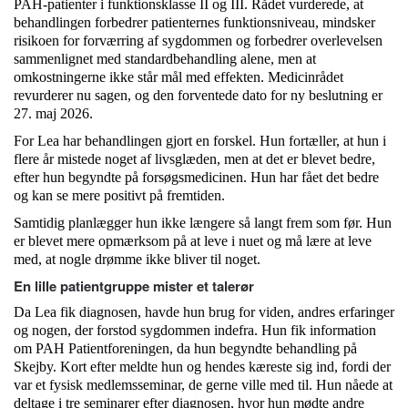
PAH-patienter i funktionsklasse II og III. Rådet vurderede, at
behandlingen forbedrer patienternes funktionsniveau, mindsker
risikoen for forværring af sygdommen og forbedrer overlevelsen
sammenlignet med standardbehandling alene, men at
omkostningerne ikke står mål med effekten. Medicinrådet
revurderer nu sagen, og den forventede dato for ny beslutning er
27. maj 2026.
For
Lea
har behandlingen gjort en forskel. Hun fortæller, at hun i
flere år mistede noget af livsglæden, men at det er blevet bedre,
efter hun begyndte på forsøgsmedicinen. Hun har fået det bedre
og kan se mere positivt på fremtiden.
Samtidig planlægger hun ikke længere så langt frem som før. Hun
er blevet mere opmærksom på at leve i nuet og må lære at leve
med, at nogle drømme ikke bliver til noget.
En lille patientgruppe mister et talerør
Da
Lea
fik diagnosen, havde hun brug for viden, andres erfaringer
og nogen, der forstod sygdommen indefra. Hun fik information
om PAH Patientforeningen, da hun begyndte behandling på
Skejby. Kort efter meldte hun og hendes kæreste sig ind, fordi der
var et fysisk medlemsseminar, de gerne ville med til. Hun nåede at
deltage i tre seminarer efter diagnosen, hvor hun mødte andre