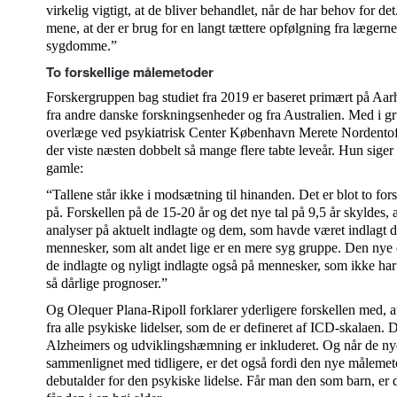
virkelig vigtigt, at de bliver behandlet, når de har behov for det
mene, at der er brug for en langt tættere opfølgning fra lægernes
sygdomme.”
To forskellige målemetoder
Forskergruppen bag studiet fra 2019 er baseret primært på Aar
fra andre danske forskningsenheder og fra Australien. Med i g
overlæge ved psykiatrisk Center København Merete Nordentoft, 
der viste næsten dobbelt så mange flere tabte leveår. Hun sige
gamle:
“Tallene står ikke i modsætning til hinanden. Det er blot to for
på. Forskellen på de 15-20 år og det nye tal på 9,5 år skyldes,
analyser på aktuelt indlagte og dem, som havde været indlagt de
mennesker, som alt andet lige er en mere syg gruppe. Den nye 
de indlagte og nyligt indlagte også på mennesker, som ikke har 
så dårlige prognoser.”
Og Olequer Plana-Ripoll forklarer yderligere forskellen med, 
fra alle psykiske lidelser, som de er defineret af ICD-skalaen. D
Alzheimers og udviklingshæmning er inkluderet. Og når de nye
sammenlignet med tidligere, er det også fordi den nye målemeto
debutalder for den psykiske lidelse. Får man den som barn, er d