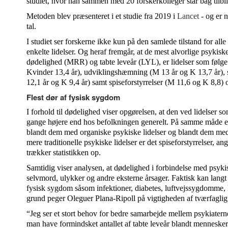
studiet, hvor han sammen med 20 forskerkolleger står bag tilb
Metoden blev præsenteret i et studie fra 2019 i
Lancet
- og er 
tal.
I studiet ser forskerne ikke kun på den samlede tilstand for all
enkelte lidelser. Og heraf fremgår, at de mest alvorlige psykiske 
dødelighed (MRR) og tabte leveår (LYL), er lidelser som følg
Kvinder 13,4 år), udviklingshæmning (M 13 år og K 13,7 år), s
12,1 år og K 9,4 år) samt spiseforstyrrelser (M 11,6 og K 8,8) 
Flest dør af fysisk sygdom
I forhold til dødelighed viser opgørelsen, at den ved lidelser s
gange højere end hos befolkningen generelt. På samme måde er
blandt dem med organiske psykiske lidelser og blandt dem me
mere traditionelle psykiske lidelser er det spiseforstyrrelser, ang
trækker statistikken op.
Samtidig viser analysen, at dødelighed i forbindelse med psy
selvmord, ulykker og andre eksterne årsager. Faktisk kan langt d
fysisk sygdom såsom infektioner, diabetes, luftvejssygdomme
grund peger Oleguer Plana-Ripoll på vigtigheden af tværfaglig
“Jeg ser et stort behov for bedre samarbejde mellem psykiatern
man have formindsket antallet af tabte leveår blandt mennesker