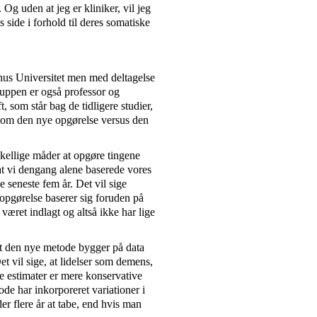
. Og uden at jeg er kliniker, vil jeg
 side i forhold til deres somatiske
hus Universitet men med deltagelse
ruppen er også professor og
som står bag de tidligere studier,
r om den nye opgørelse versus den
skellige måder at opgøre tingene
 at vi dengang alene baserede vores
 seneste fem år. Det vil sige
opgørelse baserer sig foruden på
været indlagt og altså ikke har lige
at den nye metode bygger på data
et vil sige, at lidelser som demens,
 estimater er mere konservative
de har inkorporeret variationer i
er flere år at tabe, end hvis man