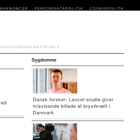
BANNONCER
PERSONDATAPOLITIK
COOKIEPOLITK
NINGER
MØDER
KRÆFTPLAN 5
Sygdomme
Dansk forsker: Lancet-studie giver
ved
misvisende billede af brystkræft i
Danmark