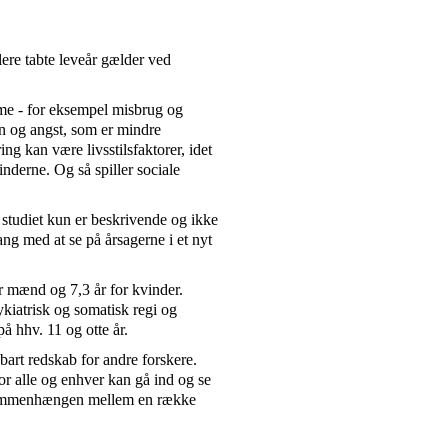
lere tabte leveår gælder ved
mme - for eksempel misbrug og
n og angst, som er mindre
g kan være livsstilsfaktorer, idet
derne. Og så spiller sociale
a studiet kun er beskrivende og ikke
ng med at se på årsagerne i et nyt
for mænd og 7,3 år for kvinder.
kiatrisk og somatisk regi og
å hhv. 11 og otte år.
art redskab for andre forskere.
or alle og enhver kan gå ind og se
 sammenhængen mellem en række