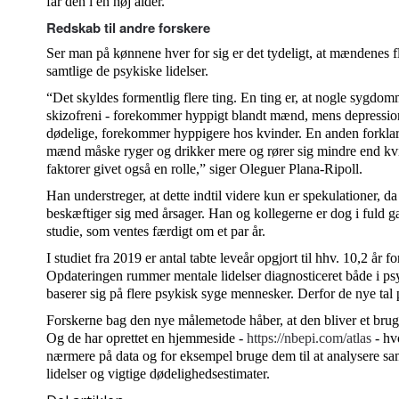
får den i en høj alder.
Redskab til andre forskere
Ser man på kønnene hver for sig er det tydeligt, at mændenes f
samtlige de psykiske lidelser.
“Det skyldes formentlig flere ting. En ting er, at nogle sygdo
skizofreni - forekommer hyppigt blandt mænd, mens depressio
dødelige, forekommer hyppigere hos kvinder. En anden forklarin
mænd måske ryger og drikker mere og rører sig mindre end kvin
faktorer givet også en rolle,” siger Oleguer Plana-Ripoll.
Han understreger, at dette indtil videre kun er spekulationer, d
beskæftiger sig med årsager. Han og kollegerne er dog i fuld ga
studie, som ventes færdigt om et par år.
I studiet fra 2019 er antal tabte leveår opgjort til hhv. 10,2 år 
Opdateringen rummer mentale lidelser diagnosticeret både i psy
baserer sig på flere psykisk syge mennesker. Derfor de nye tal p
Forskerne bag den nye målemetode håber, at den bliver et brugb
Og de har oprettet en hjemmeside -
https://nbepi.com/atlas
- hv
nærmere på data og for eksempel bruge dem til at analysere
lidelser og vigtige dødelighedsestimater.