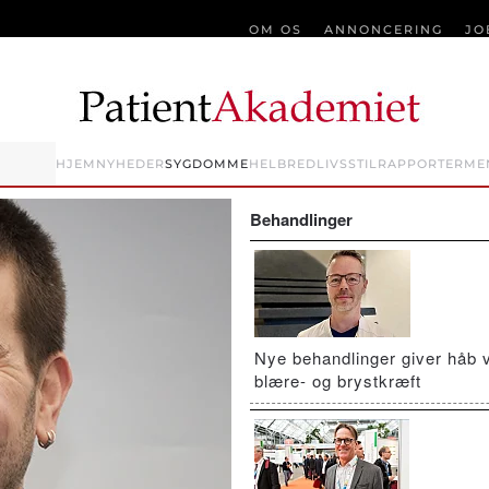
OM OS
ANNONCERING
JO
HJEM
NYHEDER
SYGDOMME
HELBRED
LIVSSTIL
RAPPORTER
ME
Behandlinger
Nye behandlinger giver håb 
blære- og brystkræft