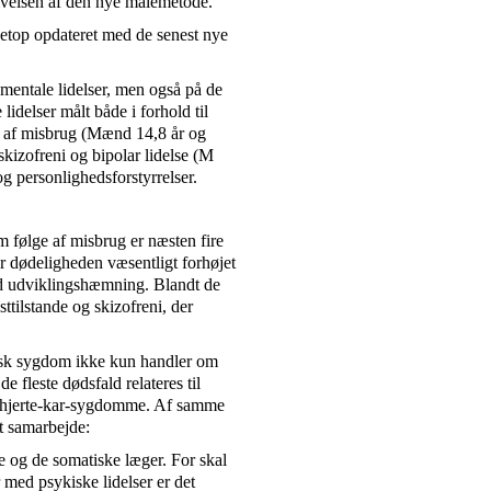
livelsen af den nye målemetode.
netop opdateret med de senest nye
e mentale lidelser, men også på de
lidelser målt både i forhold til
e af misbrug (Mænd 14,8 år og
kizofreni og bipolar lidelse (M
og personlighedsforstyrrelser.
om følge af misbrug er næsten fire
 dødeligheden væsentligt forhøjet
d udviklingshæmning. Blandt de
sttilstande og skizofreni, der
kisk sygdom ikke kun handler om
e fleste dødsfald relateres til
, hjerte-kar-sygdomme. Af samme
t samarbejde:
e og de somatiske læger. For skal
 med psykiske lidelser er det