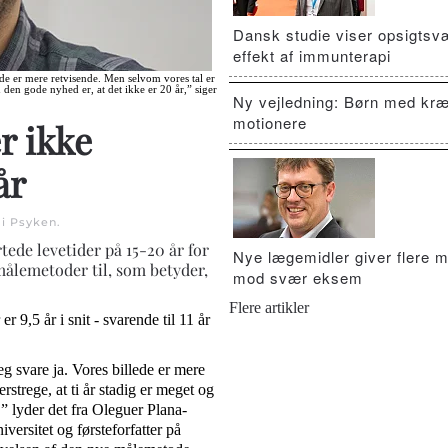
Dansk studie viser opsigts
effekt af immunterapi
lede er mere retvisende. Men selvom vores tal er
n den gode nyhed er, at det ikke er 20 år,” siger
Ny vejledning: Børn med kræ
motionere
r ikke
år
 i
Psyken
.
tede levetider på 15-20 år for
Nye lægemidler giver flere m
ålemetoder til, som betyder,
mod svær eksem
Flere artikler
er 9,5 år i snit - svarende til 11 år
eg svare ja. Vores billede er mere
rstrege, at ti år stadig er meget og
,” lyder det fra Oleguer Plana-
versitet og førsteforfatter på