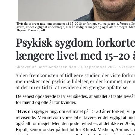
"Hvis du spørger mig, om estimatet på 15-20 år er forkert, vil jeg svare ja. Vores bil
lavere, er det vigtigt at understrege, at ti år stadig er meget og også alt for meget. Me
Oleguer Plana-Ripoll.
Psykisk sygdom forkorte
længere livet med 15-20 
Skrevet af Berit Andersen den
20. september 2022
. Skrevet
Siden fremkomsten af tidligere studier, der viste forkor
mennesker med psykiske lidelser, er der kommet nye m
at det nu er tid til at revidere den gængse opfattelse.
De senest opdaterede tal viser således, at antallet af tabte leveår 
for mænd og otte år for kvinder.
"Hvis du spørger mig, om estimatet på 15-20 år er forkert, vil j
retvisende. Men selvom vores tal er lavere, er det vigtigt at unde
også alt for meget. Men den gode nyhed er, at det ikke er 20 år
Ripoll, seniorforsker på Institut for Klinisk Medicin, Aarhus Uni