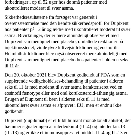
forbedringer i op til 52 uger hos de små patienter med
ukontrolleret moderat til svær astma.
Sikkerhedsresultaterne fra forsøget var generelt i
overensstemmelse med den kendte sikkerhedsprofil for Dupixent
hos patienter på 12 år og ældre med ukontrolleret moderat til svær
astma. Bivirkninger, der er mere almindeligt observeret med
Dupixent sammenlignet med placebo, omfattede reaktioner på
injektionsstedet, virale øvre luftvejsinfektioner og eosinofili.
Helminth-infektioner blev også observeret mere almindeligt med
Dupixent sammenlignet med placebo hos patienter i alderen seks
til 11 år.
Den 20. oktober 2021 blev Dupixent godkendt af FDA som en
supplerende vedligeholdelses-behandling til patienter i alderen
seks til 11 år med moderat til svær astma karakteriseret ved en
eosinofil fænotype eller med oral kortikosteroid-afhængig astma.
Brugen af ​​Dupixent til børn i alderen seks til 11 år med
ukontrolleret svær astma er afprøvet i EU, men er endnu ikke
godkendt.
Dupixent (dupilumab) er et fuldt humant monoklonalt antistof, der
hæmmer signaleringen af ​​interleukin-4 (IL-4) og interleukin-13
(IL-13) og er ikke et immunsuppressivt middel. IL-4 og IL-13 er