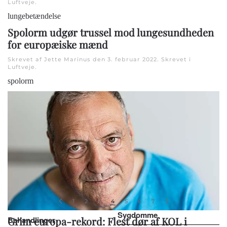
Luftveje
.
lungebetændelse
Spolorm udgør trussel mod lungesundheden
for europæiske mænd
Skrevet af Jette Marinus den
3. februar 2022
. Skrevet i
Luftveje
.
spolorm
1
2
3
4
5
6
7
Sygdomme
Behandlinger
Grim europa-rekord: Flest dør af KOL i