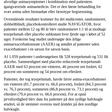
alvorlige astmasymptomer i kombination med patientens
igangværende astmamedicin. Det er den første behandling for
svær astma uden biomarkør eller fænotype begrænsning.
Ovenstående resultater kommer fra det multicenter, randomiseret,
dobbeltblindt, placebokontrolleret studie NAVIGATOR, hvor
patienter mellem 12 og 80 år blev randomiseret 1:1 til at modtage
tezepelumab eller placebo subkutant hver fjerde uge i løbet af 52
uger. Forskerne bag studiet undersøgte den årlige
astmaexacerbationsrate (AAER) og antallet af patienter uden
exacerbationer i en sæson for sæson basis.
Af 1.059 patienter i undersøgelsen fik 528 tezepelumab og 531 fik
placebo. Sammenlignet med placebo reducerede tezepelumab
AAER med 63 procent om vinteren, 46 procent om foråret, 62
procent om sommeren og 54 procent om efteråret.
Patienter, der tog tezepelumab, havde færre astma-exacerbationer
om vinteren (81,7 procent vs. 66,6 procent), foråret (84,3 procent
vs. 76,3 procent), sommeren (86,8 procent vs. 73,1 procent) og
efteråret (79,4 procent vs. 66,6 procent). For at opnå
jævnbyrdighed blev data fra patienter på den sydlige halvkugle
ændret, så de stemmer overens med årstider på den nordlige
halvkugle.