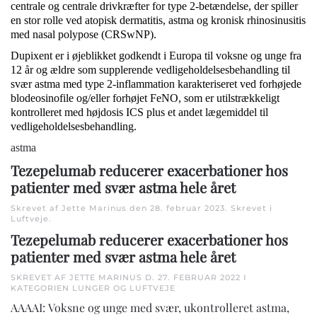
centrale og centrale drivkræfter for type 2-betændelse, der spiller
en stor rolle ved atopisk dermatitis, astma og kronisk rhinosinusitis
med nasal polypose (CRSwNP).
Dupixent er i øjeblikket godkendt i Europa til voksne og unge fra
12 år og ældre som supplerende vedligeholdelsesbehandling til
svær astma med type 2-inflammation karakteriseret ved forhøjede
blodeosinofile og/eller forhøjet FeNO, som er utilstrækkeligt
kontrolleret med højdosis ICS plus et andet lægemiddel til
vedligeholdelsesbehandling.
astma
Tezepelumab reducerer exacerbationer hos
patienter med svær astma hele året
Skrevet af Jette Marinus den
28. februar 2023
. Skrevet i
Luftveje
.
Tezepelumab reducerer exacerbationer hos
patienter med svær astma hele året
SKREVET AF JETTE MARINUS D.
27. FEBRUAR 2022
I
KATEGORIEN
LUNGER OG LUFTVEJE
AAAAI: Voksne og unge med svær, ukontrolleret astma,