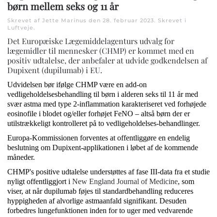
børn mellem seks og 11 år
Skrevet af Jette Marinus den
28. februar 2023
. Skrevet i
Luftveje
.
Det Europæiske Lægemiddelagenturs udvalg for
lægemidler til mennesker (CHMP) er kommet med en
positiv udtalelse, der anbefaler at udvide godkendelsen af ​​
Dupixent (dupilumab) i EU.
Udvidelsen bør ifølge CHMP være en add-on
vedligeholdelsesbehandling til børn i alderen seks til 11 år med
svær astma med type 2-inflammation karakteriseret ved forhøjede
eosinofile i blodet og/eller forhøjet FeNO – altså børn der er
utilstrækkeligt kontrolleret på to vedligeholdelses-behandlinger.
Europa-Kommissionen forventes at offentliggøre en endelig
beslutning om Dupixent-applikationen i løbet af de kommende
måneder.
CHMP's positive udtalelse understøttes af fase III-data fra et studie
nyligt offentliggjort i
New England Journal of Medicine
, som
viser, at når dupilumab føjes til standardbehandling reduceres
hyppigheden af ​​alvorlige astmaanfald signifikant. Desuden
forbedres lungefunktionen inden for to uger med vedvarende