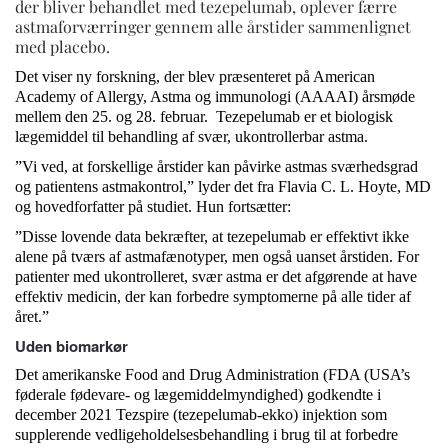
der bliver behandlet med tezepelumab, oplever færre
astmaforværringer gennem alle årstider sammenlignet
med placebo.
Det viser ny forskning, der blev præsenteret på American
Academy of Allergy, Astma og immunologi (AAAAI) årsmøde
mellem den 25. og 28. februar. Tezepelumab er et biologisk
lægemiddel til behandling af svær, ukontrollerbar astma.
”Vi ved, at forskellige årstider kan påvirke astmas sværhedsgrad
og patientens astmakontrol,” lyder det fra Flavia C. L. Hoyte, MD
og hovedforfatter på studiet. Hun fortsætter:
”Disse lovende data bekræfter, at tezepelumab er effektivt ikke
alene på tværs af astmafænotyper, men også uanset årstiden. For
patienter med ukontrolleret, svær astma er det afgørende at have
effektiv medicin, der kan forbedre symptomerne på alle tider af
året.”
Uden biomarkør
Det amerikanske Food and Drug Administration (FDA (USA’s
føderale fødevare- og lægemiddelmyndighed) godkendte i
december 2021 Tezspire (tezepelumab-ekko) injektion som
supplerende vedligeholdelsesbehandling i brug til at forbedre