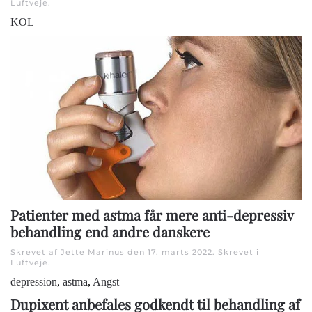
Luftveje
.
KOL
Patienter med astma får mere anti-depressiv
behandling end andre danskere
Skrevet af Jette Marinus den
17. marts 2022
. Skrevet i
Luftveje
.
depression
,
astma
,
Angst
Dupixent anbefales godkendt til behandling af