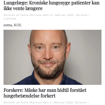
Lungelæge: Kroniske lungesyge patienter kan
ikke vente længere
Skrevet af Jette Marinus den
14. februar 2022
. Skrevet i
Luftveje
.
astma
,
KOL
Forskere: Måske har man hidtil forstået
lungebetændelse forkert
Skrevet af Jette Marinus den
4. februar 2022
. Skrevet i