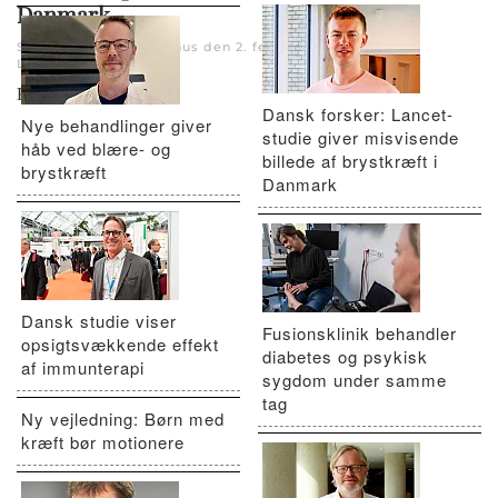
Danmark
Skrevet af Jette Marinus den
2. februar 2022
. Skrevet i
Luftveje
.
KOL
Dansk forsker: Lancet-
Nye behandlinger giver
studie giver misvisende
håb ved blære- og
billede af brystkræft i
brystkræft
Danmark
Dansk studie viser
Fusionsklinik behandler
opsigtsvækkende effekt
diabetes og psykisk
af immunterapi
sygdom under samme
tag
Ny vejledning: Børn med
kræft bør motionere